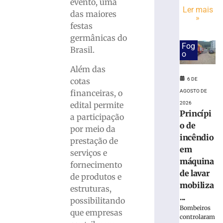
inscrições
evento, uma
Ler mais
para
das maiores
»
o
festas
desfile
germânicas do
do
Fog
Brasil.
7
o
de
Além das
setembro
cotas
6 DE
6
financeiras, o
AGOSTO DE
de
agosto
edital permite
2026
de
Princípi
2026
a participação
o de
Ler
por meio da
incêndio
mais
prestação de
em
»
serviços e
máquina
fornecimento
de lavar
de produtos e
Big
mobiliza
estruturas,
Band
...
Brusque
possibilitando
Bombeiros
homenageia
que empresas
controlaram
Aldo