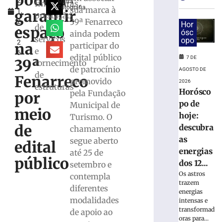
podem
2
especial
Mafra
financeiras,
Fotografia
sua marca à
garantir
1,
para
prestação
39ª Fenarreco
2
celebrar
Hor
de
espaço
0
ósc
ainda podem
seus
serviços
opo
2
61
na
participar do
e
6
anos
edital público
7 DE
39ª
fornecimento
de
de patrocínio
AGOSTO DE
de
história
Fenarreco
promovido
2026
estruturas
6
Horósco
pela Fundação
por
de
agosto
po de
Municipal de
meio
de
hoje:
Turismo. O
2026
de
descubra
chamamento
Ler
as
segue aberto
mais
edital
energias
até 25 de
»
público
dos 12...
setembro e
Os astros
contempla
BRUSQUE:
trazem
diferentes
Estão
energias
modalidades
abertas
intensas e
transformad
as
de apoio ao
oras para...