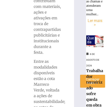
contribuam
as chamas e
Krieger
atenderam
com materiais,
em
uma
ações e
semana
mulher...
ativações em
dedicada
Ler mais
troca de
ao
»
músico
contrapartidas
publicitárias e
6
Que
de
institucionais
da
agosto
de
durante a
2026
festa.
Ler
6 DE
mais
AGOSTO DE
Entre as
»
2026
modalidades
Trabalha
disponíveis
dor
estão a cota
Carregar
terceiriz
mais »
Marreco
ado
Verde, voltada
sofre
a ações de
queda
sustentabilidade;
em obra