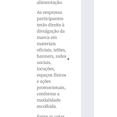
alimentação.
As empresas
participantes
terão direito à
divulgação da
marca em
materiais
oficiais, telões,
banners, redes
PRÓXIMO
ANTERIOR
Samae alerta consumidores sobre cuid
Semana da Indústria 2026 ter
sociais,
locuções,
espaços físicos
e ações
promocionais,
conforme a
modalidade
escolhida.
Entre as cotas