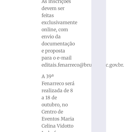
As inscrições
devem ser
feitas
exclusivamente
online, com
envio da
documentação
e proposta
para o e-mail
editais.fenarreco@brusque.sc.gov.br.
A 39ª
Fenarreco será
realizada de 8
a 18 de
outubro, no
Centro de
Eventos Maria
Celina Vidotto