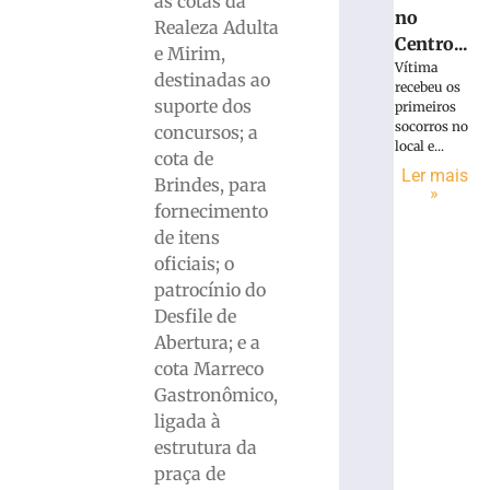
as cotas da
no
Realeza Adulta
Centro...
e Mirim,
Vítima
destinadas ao
recebeu os
suporte dos
primeiros
socorros no
concursos; a
local e...
cota de
Ler mais
Brindes, para
»
fornecimento
de itens
oficiais; o
patrocínio do
Desfile de
Abertura; e a
cota Marreco
Gastronômico,
ligada à
estrutura da
praça de