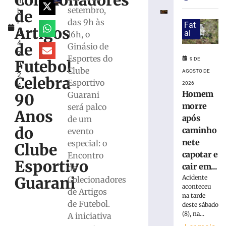
Colecionadores
m
estreia
setembro,
de
b
com
das 9h às
r
vitória
Fat
Artigos
o
al
16h, o
no
4,
Campeonato
de
Ginásio de
2
Catarinense
Esportes do
9 DE
Futebol
0
8
Clube
AGOSTO DE
2
de
Celebra
Esportivo
agosto
2026
4
de
Homem
Guarani
90
2026
morre
será palco
Ler
Anos
após
de um
mais
do
caminho
evento
»
nete
especial: o
Clube
capotar e
Encontro
Esportivo
Serra
cair em...
de
do
Acidente
Guarani
Colecionadores
Rio
aconteceu
de Artigos
do
na tarde
de Futebol.
Rastro
deste sábado
(8), na...
será
A iniciativa