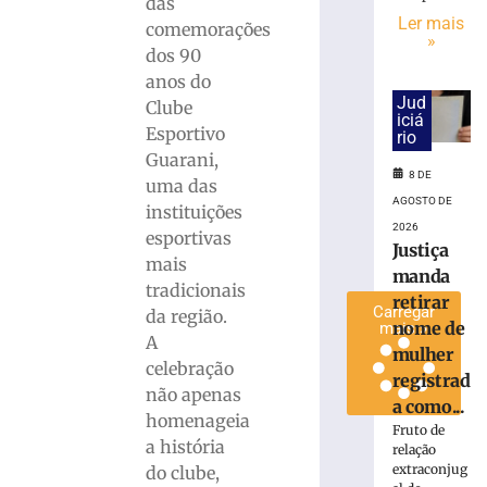
das
Maistro
Ler mais
comemorações
para
»
dos 90
a
anos do
Série
Jud
Clube
C
iciá
Esportivo
rio
7
de
Guarani,
agosto
8 DE
uma das
de
2026
AGOSTO DE
instituições
Ler
2026
esportivas
Justiça
mais
mais
manda
»
tradicionais
retirar
Carregar
da região.
nome de
mais »
A
mulher
celebração
registrad
não apenas
a como...
homenageia
Fruto de
a história
relação
extraconjug
do clube,