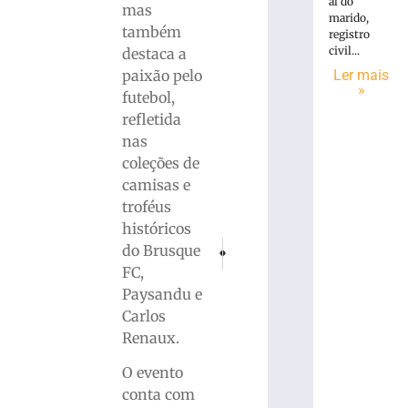
al do
mas
marido,
também
registro
civil...
destaca a
paixão pelo
Ler mais
»
futebol,
refletida
nas
coleções de
camisas e
troféus
históricos
PRÓXIMO
ANTERIOR
do Brusque
BRUSQUE X SANTOS: Comunicado importan
Homem morre afogado na Barra d
FC,
Paysandu e
Carlos
Renaux.
O evento
conta com