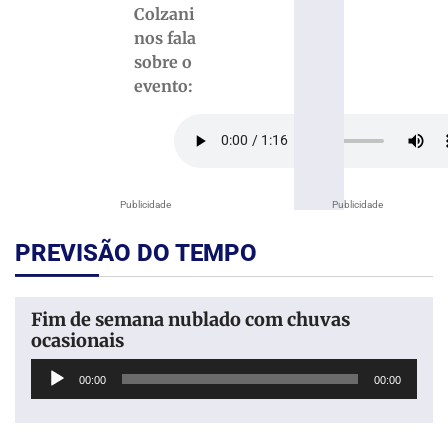
Colzani
nos fala
sobre o
evento:
Publicidade
Publicidade
PREVISÃO DO TEMPO
Fim de semana nublado com chuvas
ocasionais
Tocador
00:00
00:00
de
áudio