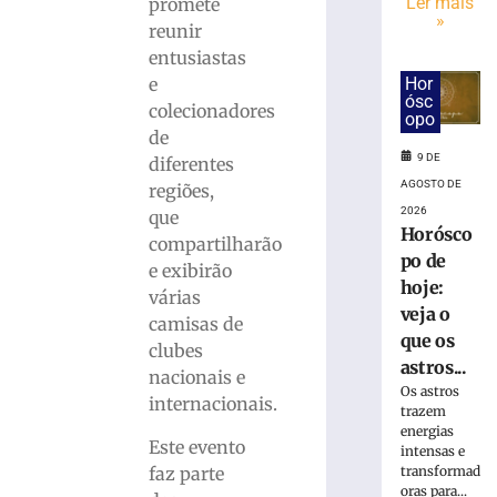
interditada
Ler mais
promete
»
neste
reunir
sábado
entusiastas
(8)
Hor
e
para
ósc
colecionadores
corrida
opo
de
noturna
9 DE
diferentes
8
de
AGOSTO DE
regiões,
agosto
2026
que
de
Horósco
2026
compartilharão
Ler
po de
e exibirão
mais
hoje:
várias
»
veja o
camisas de
que os
clubes
astros...
Brusque
nacionais e
Os astros
anuncia
internacionais.
trazem
contratação
energias
do
Este evento
intensas e
zagueiro
faz parte
transformad
João
oras para...