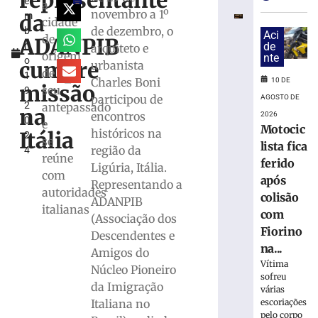
representante
e
após
a
novembro a 1º
da
m
submeter
cidade
de dezembro, o
b
os
Aci
de
ADANPIB
r
de
arquiteto e
próprios
origem
nte
o
filhos
cumpre
urbanista
de
1
a
Charles Boni
10 DE
missão
seu
9,
maus-
participou de
AGOSTO DE
2
antepassado
tratos
na
encontros
2026
0
em
e
Motocic
históricos na
Itália
2
SC
se
lista fica
região da
4
10
reúne
ferido
Ligúria, Itália.
de
com
agosto
após
Representando a
de
autoridades
colisão
2026
ADANPIB
italianas
com
Ler
(Associação dos
Fiorino
mais
Descendentes e
na...
»
Amigos do
Vítima
Núcleo Pioneiro
sofreu
da Imigração
Trabalhador
várias
morre
escoriações
Italiana no
pelo corpo