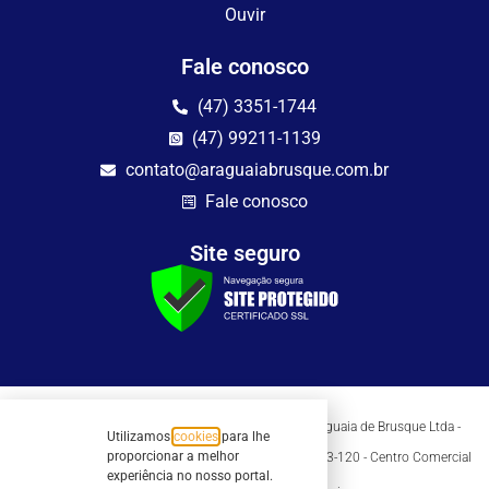
Ouvir
Fale conosco
(47) 3351-1744
(47) 99211-1139
contato@araguaiabrusque.com.br
Fale conosco
Site seguro
Todos os direitos reservados - Sociedade Rádio Araguaia de Brusque Ltda -
Utilizamos
cookies
para lhe
CNPJ 82.983.230/0001-82
proporcionar a melhor
Mathilde Hoffmann, 66 - Centro II, Brusque, SC - 88353-120 - Centro Comercial
Geschäftshaus - Sl 21/22
experiência no nosso portal.