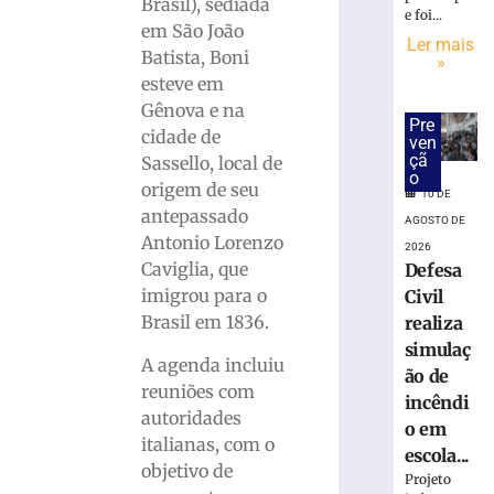
após
Brasil), sediada
e foi...
queda
em São João
Ler mais
de
Batista, Boni
»
telhado
esteve em
durante
Gênova e na
serviço
Pre
cidade de
em
ven
çã
Brusque
Sassello, local de
o
origem de seu
10
10 DE
de
antepassado
AGOSTO DE
agosto
de
Antonio Lorenzo
2026
2026
Caviglia, que
Defesa
Ler
imigrou para o
Civil
mais
Brasil em 1836.
realiza
»
simulaç
A agenda incluiu
ão de
reuniões com
Homem
incêndi
autoridades
é
o em
condenado
italianas, com o
escola...
a
objetivo de
Projeto
pagar