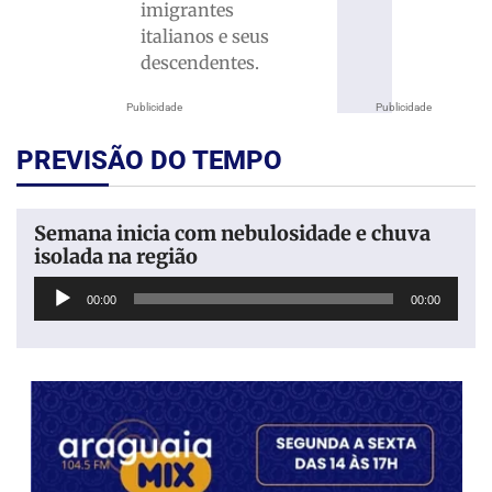
imigrantes
italianos e seus
descendentes.
Publicidade
Publicidade
PREVISÃO DO TEMPO
Semana inicia com nebulosidade e chuva
isolada na região
Tocador
00:00
00:00
de
áudio