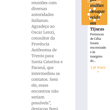
Carregar
reuniões com
mulher
mais »
diversas
desapar
autoridades
ecida
italianas.
em
Agradeço ao
Tijucas
Oscar Lenzi,
Pertences
consultor da
de Célia
foram
Província
encontrado
Autônoma de
s às
Trento para
margens
do...
Santa Catarina e
Paraná, que
Ler mais
»
intermediou os
contatos. Sem
ele, esses
encontros não
seriam
possíveis”,
destacou Boni.