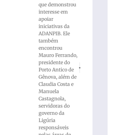
que demonstrou
interesse em
apoiar
iniciativas da
ADANPIB. Ele
também
encontrou
Mauro Ferrando,
presidente do
PRÓXIMO
ANTERIOR
Porto Antico de
Incêndio em residência no Bairro Lime
PM de Itajaí (SC) prende ho
Gênova, além de
Claudia Costa e
Manuela
Castagnola,
servidoras do
governo da
Ligúria
responsáveis
pelas áreas de