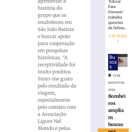
apresentar a
‘Educar
R$
Para
história do
75
Prevenir’
grupo que se
mil
trabalha
estabeleceu em
questões
após
da Defesa...
São João Batista
beijar
menina
Ler mais
e buscar apoio
»
de
para cooperação
11
em pesquisas
anos
históricas. “A
Bu
à
sca
receptividade foi
força
s
muito positiva.
em
10 DE
Sinto-me grato
SC
AGOSTO DE
pelo resultado da
10
2026
de
viagem,
agosto
Bombei
especialmente
de
ros
2026
pelo contato com
amplia
Ler
a Associação
m
mais
Ligure Nel
buscas
»
Mondo e pelas
por