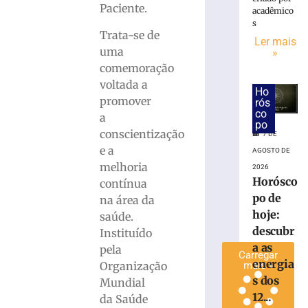
Paciente.
jovem
acadêmico
s
que
Trata-se de
perdeu
Ler mais
uma
»
testículo
comemoração
por
atraso
voltada a
Ho
no
promover
rós
diagnóstico
co
a
po
médico
conscientização
7 DE
4
e a
AGOSTO DE
de
agosto
melhoria
2026
de
Horósco
contínua
2026
po de
na área da
Ler
hoje:
saúde.
mais
descubr
Instituído
»
a as
pela
Carregar
energia
Organização
mais »
s dos
Mundial
12...
da Saúde