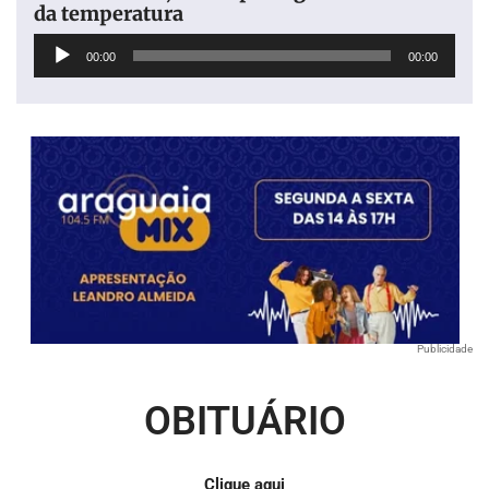
da temperatura
Tocador
00:00
00:00
de
áudio
Publicidade
OBITUÁRIO
Clique aqui