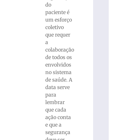
do
paciente é
um esforço
coletivo
que requer
a
colaboração
de todos os
envolvidos
no sistema
de saúde. A
data serve
para
lembrar
que cada
ação conta
e que a
segurança
deve ser