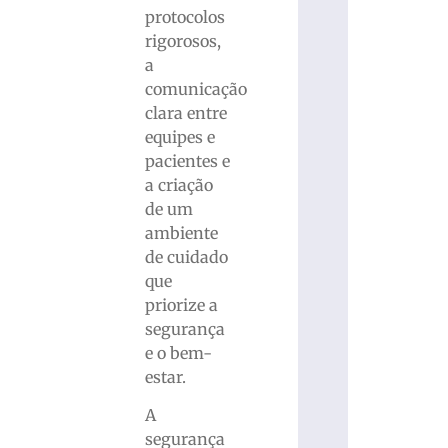
protocolos
rigorosos,
a
comunicação
clara entre
equipes e
pacientes e
a criação
de um
ambiente
de cuidado
que
priorize a
segurança
e o bem-
estar.
A
segurança