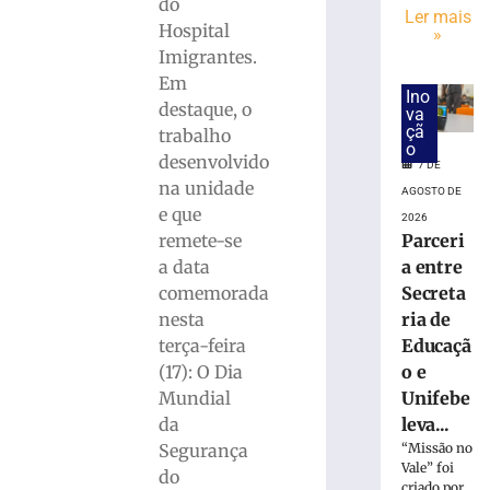
de
do
Ler mais
trabalhador
Hospital
»
ferido
Imigrantes.
durante
Em
montagem
Ino
destaque, o
va
de
çã
trabalho
estrutura
o
em
desenvolvido
7 DE
Brusque
na unidade
AGOSTO DE
4
e que
2026
de
Parceri
remete-se
agosto
de
a entre
a data
2026
Secreta
comemorada
Ler
ria de
nesta
mais
Educaçã
terça-feira
»
o e
(17): O Dia
Unifebe
Mundial
Município
leva...
da
do
“Missão no
Segurança
litoral
Vale” foi
do
indenizará
criado por