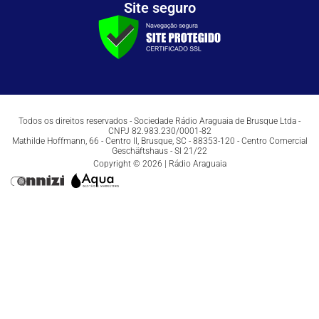
Site seguro
Todos os direitos reservados - Sociedade Rádio Araguaia de Brusque Ltda -
CNPJ 82.983.230/0001-82
Mathilde Hoffmann, 66 - Centro II, Brusque, SC - 88353-120 - Centro Comercial
Geschäftshaus - Sl 21/22
Copyright © 2026 | Rádio Araguaia