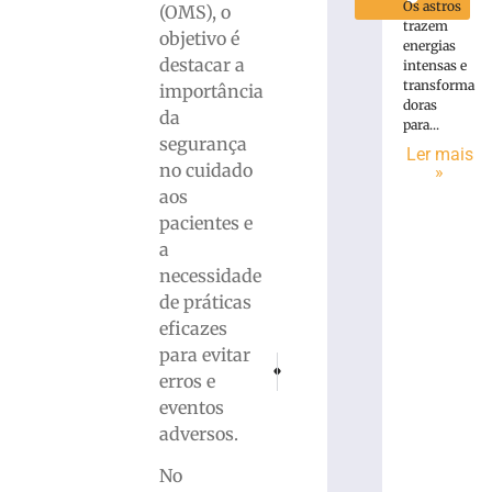
Os astros
(OMS), o
trazem
objetivo é
energias
destacar a
intensas e
transforma
importância
doras
da
para...
segurança
Ler mais
no cuidado
»
aos
pacientes e
a
necessidade
de práticas
eficazes
para evitar
PRÓXIMO
ANTERIOR
erros e
Homem morre em violenta colisão entr
Hospital e Maternidade Imigra
eventos
adversos.
No