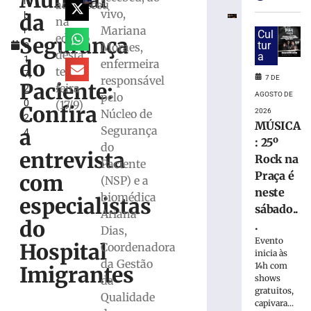
Mundial
m
consumo
aconteceu
vivo,
da
b
consciente
na
Mariana
r
no
Cul
edição
Segurança
o
tur
Moraes,
Dia
desta
a
1
Internacional
do
enfermeira
terça-
7,
da
7 DE
responsável
Paciente:
feira
2
Cerveja
AGOSTO DE
pelo
0
(17/9)
Confira
7
2026
Núcleo de
2
de
MÚSICA
Segurança
agosto
a
4
de
: 25º
do
2026
entrevista
Rock na
Paciente
Ler
Praça é
com
(NSP) e a
mais
neste
biomédica
»
especialistas
sábado..
Ariana
do
.
Dias,
Hospital
Evento
Hospital
Coordenadora
atualiza
inicia às
da Gestão
14h com
estado
Imigrantes
shows
da
de
gratuitos,
saúde
Qualidade
capivara...