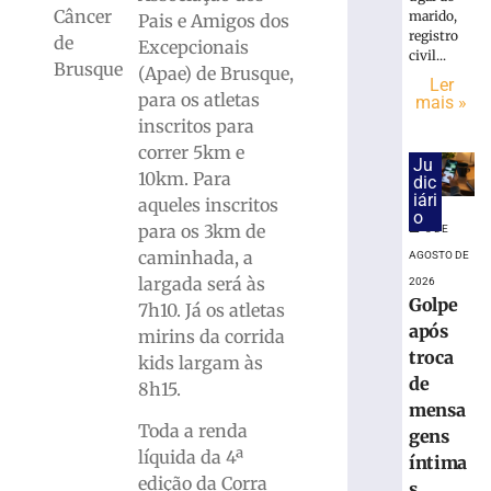
interditada
Câncer
marido,
Pais e Amigos dos
neste
registro
de
sábado
Excepcionais
civil...
Brusque
(8)
(Apae) de Brusque,
Ler
para
para os atletas
mais »
corrida
inscritos para
noturna
correr 5km e
Ju
8
10km. Para
dic
de
agosto
iári
aqueles inscritos
de
o
para os 3km de
2026
8 DE
Ler
caminhada, a
AGOSTO DE
mais
largada será às
2026
Golpe
»
7h10. Já os atletas
após
mirins da corrida
troca
kids largam às
Brusque
de
8h15.
anuncia
mensa
contratação
Toda a renda
gens
do
líquida da 4ª
zagueiro
íntima
edição da Corra
João
s