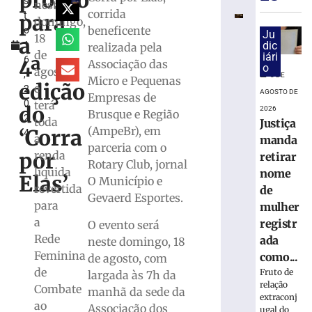
pronto
s
estreia
neste
corrida
para
t
com
domingo,
beneficente
o
vitória
Ju
18
a
1
dic
realizada pela
no
de
iári
6
Campeonat
4ª
Associação das
o
agosto,
,
Catarinens
8 DE
Micro e Pequenas
edição
e
2
AGOSTO DE
8
Empresas de
0
terá
de
do
2026
Brusque e Região
agosto
2
toda
Justiça
de
(AmpeBr), em
‘Corra
4
2026
a
manda
parceria com o
Ler
por
renda
retirar
Rotary Club, jornal
mais
líquida
nome
Elas’
O Município e
»
revertida
de
Gevaerd Esportes.
para
mulher
a
registr
Serra
O evento será
Rede
do
ada
neste domingo, 18
Rio
Feminina
como...
de agosto, com
do
de
Fruto de
largada às 7h da
Rastro
relação
Combate
manhã da sede da
será
extraconj
ao
Associação dos
ugal do