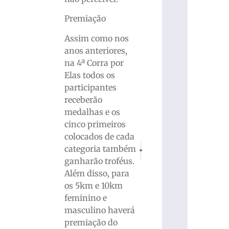
Premiação
Assim como nos
anos anteriores,
na 4ª Corra por
Elas todos os
participantes
receberão
medalhas e os
cinco primeiros
colocados de cada
PRÓXIMO
ANTERIOR
categoria também
Em Brusque, teste do pezinho poderá 
Capitão Basílio passará po
ganharão troféus.
Além disso, para
os 5km e 10km
feminino e
masculino haverá
premiação do