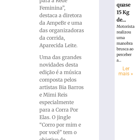
para a Rede
quase
Feminina”,
15 Kg
destaca a diretora
de...
da AmpeBr e uma
Motorista
das organizadoras
realizou
da corrida,
uma
manobra
Aparecida Leite.
brusca ao
perceber
Uma das grandes
a...
novidades desta
Ler
edição é a música
mais »
composta pelos
artistas Bia Barros
e Mimi Reis
especialmente
para a Corra Por
Elas. O jingle
“Corro por mim e
por você” tem o
objetivo de