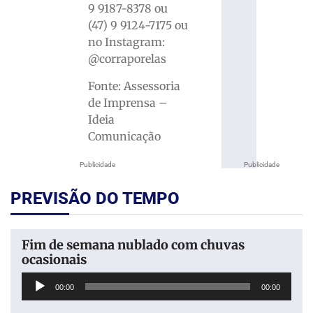
9 9187-8378 ou
(47) 9 9124-7175 ou
no Instagram:
@corraporelas
Fonte: Assessoria
de Imprensa –
Ideia
Comunicação
Publicidade
Publicidade
PREVISÃO DO TEMPO
Fim de semana nublado com chuvas
ocasionais
Tocador
00:00
00:00
de
áudio