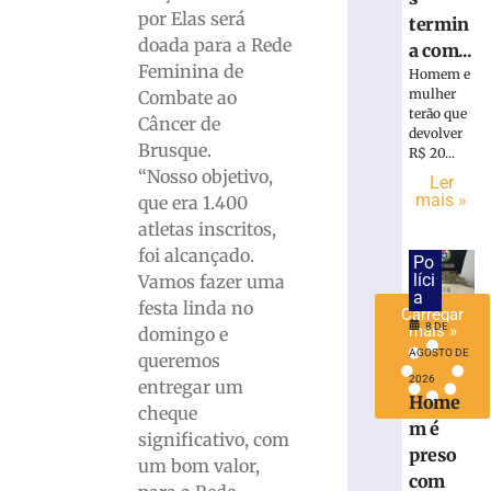
Maistro
por Elas será
termin
para
doada para a Rede
a com...
a
Feminina de
Homem e
Série
mulher
Combate ao
C
terão que
Câncer de
devolver
7
Brusque.
de
R$ 20...
agosto
“Nosso objetivo,
Ler
de
mais »
que era 1.400
2026
Ler
atletas inscritos,
mais
foi alcançado.
Po
»
líci
Vamos fazer uma
a
festa linda no
Carregar
8 DE
mais »
domingo e
AGOSTO DE
queremos
2026
entregar um
Home
cheque
m é
significativo, com
preso
um bom valor,
com