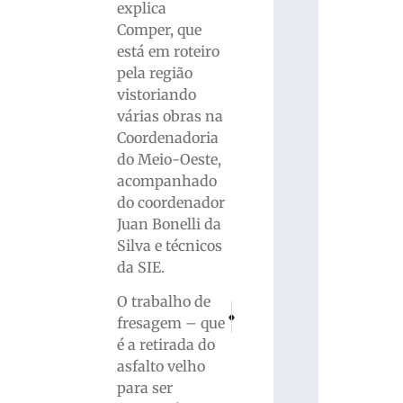
explica
Comper, que
está em roteiro
pela região
vistoriando
várias obras na
Coordenadoria
do Meio-Oeste,
acompanhado
do coordenador
Juan Bonelli da
Silva e técnicos
da SIE.
O trabalho de
PRÓXIMO
ANTERIOR
fresagem – que
Marcos Serrato renova com o Brusque
Homem é baleado após tentati
é a retirada do
asfalto velho
para ser