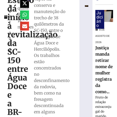
Estado
e
para
de
conserva e
dá
ir
monitorar
quase
manutenção do
o
desinformaç
Ju
R$
início
1
dici
trecho de 38
e
14
ári
1
IA
à
quilômetros da
o
milhões
,
nas
SC-150, entre o
8 DE
revitalização
2
eleições
município de
AGOSTO DE
0
da
8
Água Doce e
2026
2
de
Justiça
Herciliópolis.
agosto
SC-
5
de
manda
Os trabalhos
2026
150
retirar
estão
Ler
nome de
entre
concentrados
mais
mulher
no
»
Água
registra
desconfinamento
Doce
da
da rodovia,
TRE-
como...
e
bem como na
SC
Fruto de
fresagem
realiza
a
relação
descontinuada
distribuição
extraconju
BR-
de
em alguns
gal do
marido,