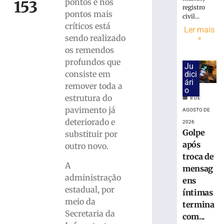
18.860
pontos e nos
153
registro
urnas
pontos mais
civil...
eletrônicas
críticos está
Ler mais
em
»
sendo realizado
SC
os remendos
8
profundos que
de
Ju
agosto
consiste em
dici
de
ári
2026
remover toda a
o
Ler
estrutura do
8 DE
mais
pavimento já
AGOSTO DE
»
deteriorado e
2026
Golpe
substituir por
após
outro novo.
Cratera
troca de
se
A
mensag
abre
administração
e
ens
estadual, por
“engole”
íntimas
roda
meio da
termina
de
Secretaria da
com...
caminhão