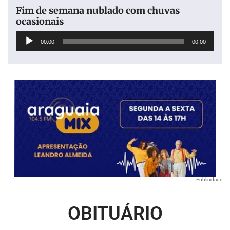
Fim de semana nublado com chuvas
ocasionais
Tocador
00:00
00:00
de
áudio
Publicidade
OBITUÁRIO