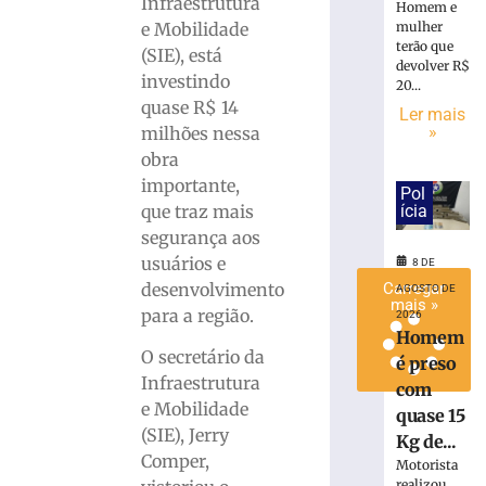
Infraestrutura
Homem e
de
e Mobilidade
mulher
lixo
terão que
(SIE), está
em
devolver R$
investindo
Brusque
20...
quase R$ 14
Ler mais
8
de
»
milhões nessa
agosto
obra
de
2026
importante,
Pol
Ler
que traz mais
ícia
mais
segurança aos
»
usuários e
8 DE
desenvolvimento
Carregar
AGOSTO DE
mais »
para a região.
2026
Homem
O secretário da
é preso
Infraestrutura
com
e Mobilidade
quase 15
(SIE), Jerry
Kg de...
Comper,
Motorista
realizou