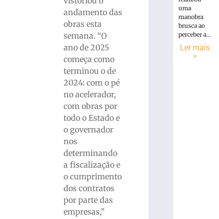
vistoriou o
uma
andamento das
manobra
obras esta
brusca ao
semana. “O
perceber a...
ano de 2025
Ler mais
»
começa como
terminou o de
2024: com o pé
no acelerador,
com obras por
todo o Estado e
o governador
nos
determinando
a fiscalização e
o cumprimento
dos contratos
por parte das
empresas,”