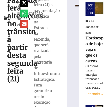
Fazenda
u
Trânsito
para
feira (21) a
Hor
terá
b
de
a
ósc
pavimentação
r
Brusque
opo
pavimentação
alterações
o
asfáltica
vira
da
2
tema
no
na
9 DE
via
1
de
Estrada
AGOSTO DE
trânsito
,
aniversário
da
2026
2
e
a
Horóscop
Fazenda,
0
reforça
o de hoje:
que será
partir
2
proximidade
veja o
realizada
4
com
desta
que os
pela
a
astros...
segunda-
comunidade
Secretaria
Os astros
de
9
feira
trazem
de
Infraestrutura
agosto
energias
(21)
de
Estratégica.
intensas e
2026
transformad
Para
Ler
oras para...
garantir a
mais
Ler mais »
melhor
»
execução