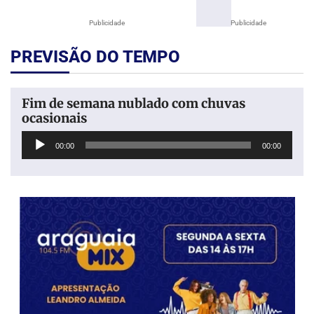
Publicidade
Publicidade
PREVISÃO DO TEMPO
Fim de semana nublado com chuvas
ocasionais
Tocador
00:00
00:00
de
áudio