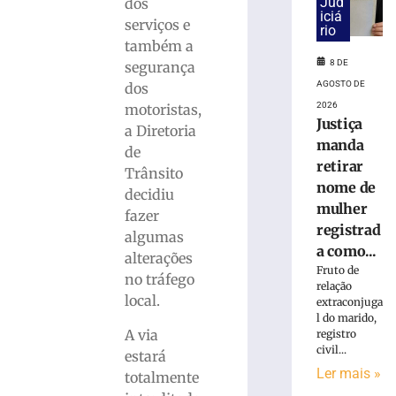
Jud
dos
iciá
Horóscopo
serviços e
rio
de
também a
hoje:
8 DE
segurança
veja
AGOSTO DE
dos
o
2026
motoristas,
que
Justiça
os
a Diretoria
manda
astros
de
retirar
reservam
Trânsito
para
nome de
decidiu
domingo,
mulher
fazer
09/08
registrad
algumas
9
a como...
alterações
de
Fruto de
agosto
no tráfego
de
relação
2026
local.
extraconjuga
Ler
l do marido,
A via
registro
mais
civil...
estará
»
Ler mais »
totalmente