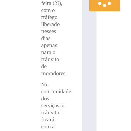
feira (23),
com o
tráfego
liberado
nesses
dias
apenas
para o
trânsito
de
moradores.
Na
continuidade
dos
serviços, o
trânsito
ficará
com a