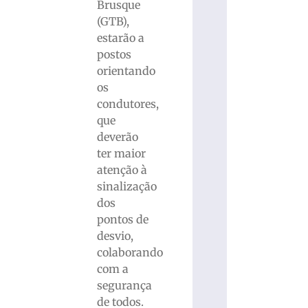
Brusque
(GTB),
estarão a
postos
orientando
os
condutores,
que
deverão
ter maior
atenção à
sinalização
dos
pontos de
desvio,
colaborando
com a
segurança
de todos.