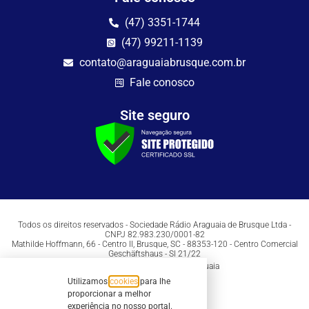
(47) 3351-1744
(47) 99211-1139
contato@araguaiabrusque.com.br
Fale conosco
Site seguro
Todos os direitos reservados - Sociedade Rádio Araguaia de Brusque Ltda -
CNPJ 82.983.230/0001-82
Mathilde Hoffmann, 66 - Centro II, Brusque, SC - 88353-120 - Centro Comercial
Geschäftshaus - Sl 21/22
Copyright © 2026 | Rádio Araguaia
Utilizamos
cookies
para lhe
proporcionar a melhor
experiência no nosso portal.