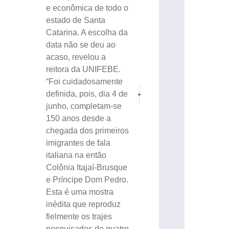
e econômica de todo o
estado de Santa
Catarina. A escolha da
data não se deu ao
acaso, revelou a
reitora da UNIFEBE.
“Foi cuidadosamente
PRÓXIMO
ANTERIOR
definida, pois, dia 4 de
VÍDEO: Incêndio em vegetação mobiliza 
Motorista colide com veículo 
junho, completam-se
150 anos desde a
chegada dos primeiros
imigrantes de fala
italiana na então
Colônia Itajaí-Brusque
e Príncipe Dom Pedro.
Esta é uma mostra
inédita que reproduz
fielmente os trajes
pesquisados de quatro