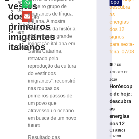
a
opo
anos
vestes
,
primeiro grupo de
barragem
da
2
de
dos
imigrantes de língua
imigração
0
Botuverá
italiana. A mostra
primeiros
italiana
2
por
“Pelos fios da história:
5
em
R$
imigrantes
150 anos da grande
152,8
Santa
imigração italiana em
italianos
milhões
Catarina
Santa Catarina,
7
de
retratada pela
agosto
7 DE
reprodução da cultura
de
2026
AGOSTO DE
do vestir dos
Ler
2026
imigrantes”, reconstrói
mais
Horóscop
nas roupas os
»
o de hoje:
primeiros passos de
descubra
um povo que
as
atravessou o oceano
Defesa
energias
Civil
em busca de um novo
dos 12...
confirma
futuro.
segundo
Os astros
trazem
tornado
Resultado das