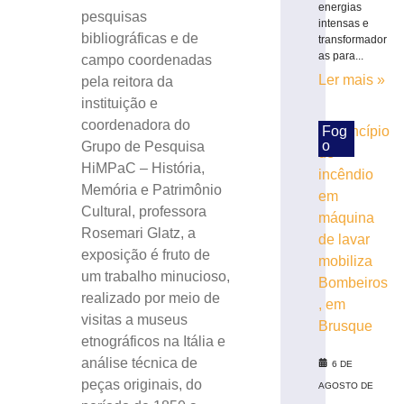
energias
em
pesquisas
intensas e
pouco
bibliográficas e de
transformador
mais
as para...
campo coordenadas
de
Ler mais »
pela reitora da
uma
instituição e
semana
coordenadora do
no
Fog
o
RS
Grupo de Pesquisa
HiMPaC – História,
7
de
Memória e Patrimônio
agosto
de
Cultural, professora
2026
Rosemari Glatz, a
Ler
exposição é fruto de
mais
um trabalho minucioso,
»
realizado por meio de
visitas a museus
Horóscopo
etnográficos na Itália e
de
análise técnica de
6 DE
hoje:
peças originais, do
AGOSTO DE
descubra