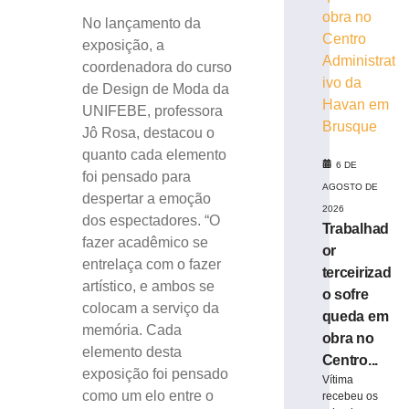
No lançamento da
exposição, a
coordenadora do curso
de Design de Moda da
UNIFEBE, professora
Jô Rosa, destacou o
quanto cada elemento
6 DE
foi pensado para
AGOSTO DE
despertar a emoção
2026
dos espectadores. “O
Trabalhad
fazer acadêmico se
or
entrelaça com o fazer
terceirizad
artístico, e ambos se
o sofre
colocam a serviço da
queda em
memória. Cada
obra no
elemento desta
Centro...
exposição foi pensado
Vítima
como um elo entre o
recebeu os