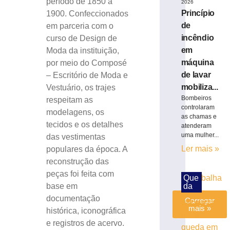
período de 1850 a
2026
as
Princípio
1900. Confeccionados
energias
de
em parceria com o
dos
12
incêndio
curso de Design de
signos
em
Moda da instituição,
para
máquina
por meio do Composé
sexta-
de lavar
– Escritório de Moda e
feira,
mobiliza...
Vestuário, os trajes
07/08
Bombeiros
respeitam as
7
controlaram
modelagens, os
de
as chamas e
agosto
tecidos e os detalhes
atenderam
de
2026
uma mulher...
das vestimentas
Ler
Ler mais »
populares da época. A
mais
reconstrução das
»
peças foi feita com
Que
da
base em
documentação
Carregar
mais »
histórica, iconográfica
e registros de acervo.