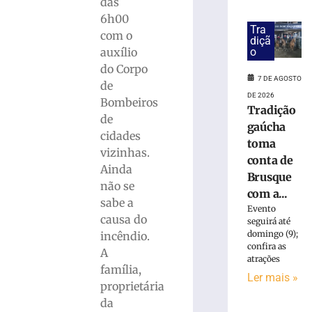
»
das
6h00
Tra
com o
PF
diçã
o
auxílio
prende
do Corpo
mulher
7 DE AGOSTO
suspeita
de
DE 2026
de
Bombeiros
Tradição
tráfico
de
gaúcha
de
cidades
pessoas
toma
vizinhas.
para
conta de
Ainda
exploração
Brusque
não se
sexual
com a...
em
sabe a
Evento
SC
causa do
seguirá até
7
domingo (9);
incêndio.
de
confira as
A
agosto
atrações
de
família,
2026
Ler mais »
proprietária
Ler
da
mais