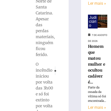
Norte de
Ler mais »
Santa
Carro
Catarina.
capota
Judi
Apesar
e
ciári
das
o
fica
perdas
parcialmente
7 DE AGOSTO
submerso
materiais,
em
DE 2026
ninguém
Homem
área
ficou
de
que
ferido.
mangue
matou
na
mulher e
O
SC-
PRÓXIMO
ANTERIOR
ocultou
incêndio
401
Após queda de estruturas de concreto, Marinh
Sábado Fácil de agosto acontece nes
cadáver
iniciou
7
é...
por volta
de
agosto
Parte da
das 3h00
de
ossada da
e só foi
2026
vítima só foi
Ler
extinto
encontrada...
mais
por volta
Ler mais »