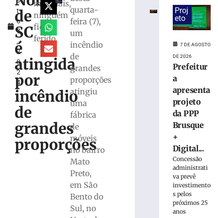
Norte
s
mulher
materiais,
quarta-
Proj
de
t
e
ninguém
eto
feira (7),
o
ocultou
ficou
SC
7
um
cadáver
ferido
,
é
é
incêndio
7 DE AGOSTO
2
condenado
de
DE 2026
atingida
0
a
Prefeitur
grandes
2
15
por
a
proporções
4
anos
apresenta
atingiu
incêndio
de
projeto
uma
prisão
de
da PPP
fábrica
em
grandes
Içara
Brusque
de
(SC)
+
móveis
proporções
7
Digital...
no bairro
de
Concessão
Mato
agosto
administrati
de
Preto,
2026
va prevê
em São
investimento
Ler
s pelos
Bento do
mais
próximos 25
Sul, no
»
anos