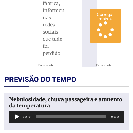
fábrica,
»
informou
Carregar
nas
mais »
redes
sociais
que tudo
foi
perdido.
Publicidade
Publicidade
PREVISÃO DO TEMPO
Nebulosidade, chuva passageira e aumento
da temperatura
Tocador
00:00
00:00
de
áudio