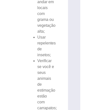
andar em
locais
com
grama ou
vegetação
alta;
Usar
repelentes
de
insetos;
Verificar
se você e
seus
animais
de
estimação
estão
com
carrapatos;