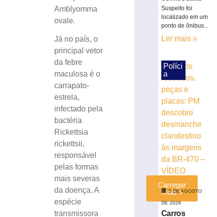
Casos
Amblyomma
Suspeito foi
de
localizado em um
ovale.
sarampo
ponto de ônibus...
sobem
Ler mais »
Já no país, o
para
principal vetor
16
em
da febre
Políci
São
a
maculosa é o
Paulo
carrapato-
4
estrela,
de
infectado pela
agosto
de
bactéria
2026
Rickettsia
Ler
rickettsii,
mais
responsável
»
pelas formas
mais severas
Carregar
da doença. A
mais »
5 DE AGOSTO
espécie
DE 2026
Carros
transmissora