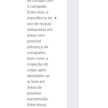
do contato com
o carrapato.
Entre elas, a
PRÓXIMO
ANTERIOR
importância do
Condenada a 25 anos mulher que matou e oculto
Santa Catarina inicia fevereiro com que
uso de roupas
adequadas em
áreas com
possível
presença de
carrapatos;
bem como a
inspeção do
corpo após
atividades ao
ar livre em
áreas de
possível
transmissão.
Além disso,