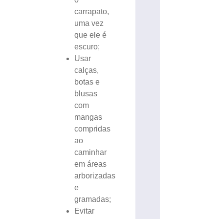
carrapato,
uma vez
que ele é
escuro;
Usar
calças,
botas e
blusas
com
mangas
compridas
ao
caminhar
em áreas
arborizadas
e
gramadas;
Evitar