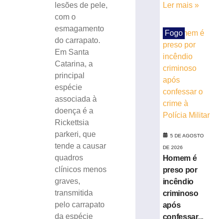
do
lesões de pele,
Ler mais »
litoral
com o
indenizará
esmagamento
Fogo
jovem
do carrapato.
que
Em Santa
perdeu
Catarina, a
testículo
por
principal
atraso
espécie
no
associada à
diagnóstico
doença é a
médico
Rickettsia
4
parkeri, que
de
5 DE AGOSTO
agosto
tende a causar
DE 2026
de
quadros
2026
Homem é
Ler
clínicos menos
preso por
mais
graves,
incêndio
»
transmitida
criminoso
pelo carrapato
após
da espécie
confessar...