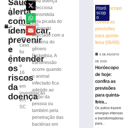
Saúde
uma doença
e
de
2025,
infecciosa
Horó
r
alerta
saúde
até
scop
e
transmitida
de
o
o
como
ir
pela picada do
trabalhador
momento,
o
ferido
identificar,
carrapato
apenas
1
durante
infectado com a
prevenir
um
3
montagem
bactéria do
,
caso
de
e
gênero
2
estrutura
foi
6 DE AGOSTO
Rickettsia. A
entender
0
em
confirmado
DE 2026
2
transmissão
Brusque
e
os
Horóscopo
5
ocorre quando
4
16
de hoje:
de
riscos
o animal
estão
agosto
confira as
infectado fica
de
da
em
2026
previsões
aderido ao
investigação
doença
Ler
para quinta-
corpo da
em
mais
feira...
pessoa ou
SC
»
Os astros trazem
também pela
energias intensas
penetração das
e transformadoras
Município
para...
bactérias em