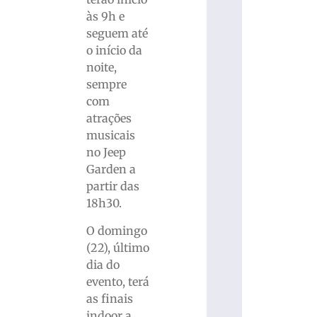
às 9h e
seguem até
o início da
noite,
sempre
com
atrações
musicais
no Jeep
Garden a
partir das
18h30.
O domingo
(22), último
dia do
evento, terá
as finais
indoor a