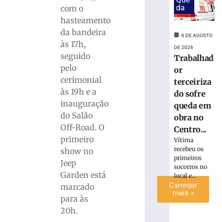
da
inscrições
com o
para
hasteamento
o
da bandeira
6 DE AGOSTO
desfile
às 17h,
do
DE 2026
seguido
Trabalhad
7
pelo
or
de
cerimonial
setembro
terceiriza
às 19h e a
do sofre
6
de
inauguração
queda em
agosto
do Salão
de
obra no
2026
Off-Road. O
Centro...
Ler
primeiro
Vítima
mais
recebeu os
show no
»
primeiros
Jeep
socorros no
Garden está
local e...
Carregar
marcado
Ler mais »
mais »
para às
20h.