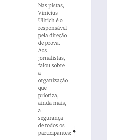
Nas pistas,
Vinicius
Ullrich é o
responsável
pela direção
de prova.
Aos
jornalistas,
falou sobre
a
organização
que
prioriza,
ainda mais,
a
segurança
de todos os
PRÓXIMO
ANTERIOR
participantes:
Samae conclui reparo em asfalto na ponte
Tragédia na BR-251: colisão deixa