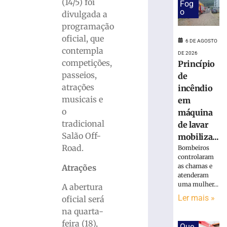
programação
(14/5) foi
Fog
especial
o
divulgada a
para
programação
celebrar
oficial, que
seus
6 DE AGOSTO
contempla
61
DE 2026
competições,
Princípio
anos
de
passeios,
de
história
atrações
incêndio
6
musicais e
em
de
o
máquina
agosto
de
tradicional
de lavar
2026
Salão Off-
mobiliza...
Ler
Road.
Bombeiros
mais
controlaram
»
as chamas e
Atrações
atenderam
uma mulher...
A abertura
BRUSQUE:
Ler mais »
oficial será
Estão
na quarta-
abertas
feira (18),
as
Que