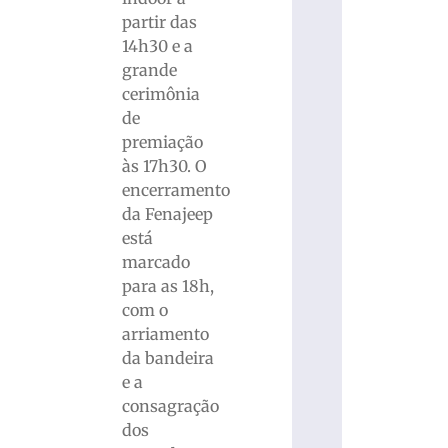
partir das
14h30 e a
grande
cerimônia
de
premiação
às 17h30. O
encerramento
da Fenajeep
está
marcado
para as 18h,
com o
arriamento
da bandeira
e a
consagração
dos