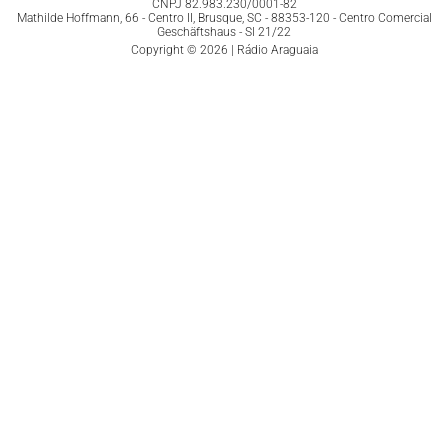
CNPJ 82.983.230/0001-82
Mathilde Hoffmann, 66 - Centro II, Brusque, SC - 88353-120 - Centro Comercial
Geschäftshaus - Sl 21/22
Copyright © 2026 | Rádio Araguaia