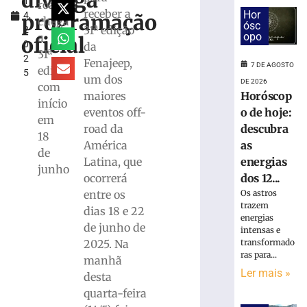
divulga
1
descubra
road
receber a
Hor
programação
4,
as
chega
ósc
31ª edição
2
energias
opo
a
oficial
0
da
dos
31ª
2
12
Fenajeep,
7 DE AGOSTO
edição
5
signos
um dos
DE 2026
com
para
Horóscop
maiores
início
sexta-
o de hoje:
eventos off-
feira,
em
descubra
road da
07/08
18
as
América
7
de
energias
Latina, que
de
junho
agosto
dos 12...
ocorrerá
de
2026
Os astros
entre os
trazem
Ler
dias 18 e 22
energias
mais
de junho de
intensas e
»
transformado
2025. Na
ras para...
manhã
Ler mais »
desta
Samae
prepara
quarta-feira