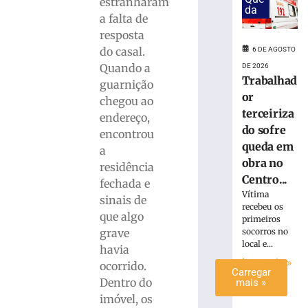
estranharam
da
invadir
a falta de
restaurante
resposta
às
do casal.
6 DE AGOSTO
margens
Quando a
DE 2026
da
Trabalhad
BR-
guarnição
or
116
chegou ao
em
terceiriza
endereço,
Papanduva
do sofre
encontrou
6
queda em
a
de
obra no
agosto
residência
de
Centro...
fechada e
2026
Vítima
sinais de
Ler
recebeu os
que algo
mais
primeiros
socorros no
grave
»
local e...
havia
Ler mais »
ocorrido.
Carregar
Dentro do
mais »
imóvel, os