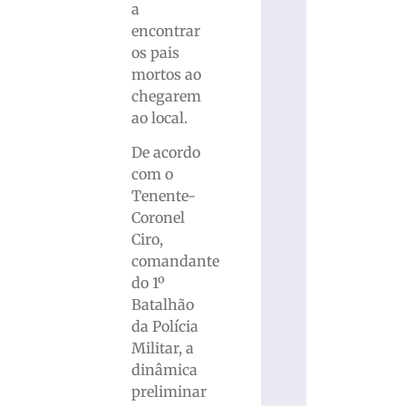
a
encontrar
os pais
mortos ao
chegarem
ao local.
De acordo
com o
Tenente-
Coronel
Ciro,
comandante
do 1º
Batalhão
da Polícia
Militar, a
dinâmica
preliminar