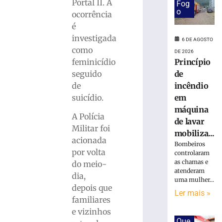
em
Portal II. A
Fog
obra
o
ocorrência
no
é
Centro
investigada
6 DE AGOSTO
Administrativo
como
da
DE 2026
feminicídio
Princípio
Havan
em
seguido
de
Brusque
de
incêndio
6
suicídio.
em
de
máquina
agosto
A Polícia
de
de lavar
2026
Militar foi
mobiliza...
Ler
acionada
Bombeiros
mais
por volta
controlaram
»
as chamas e
do meio-
atenderam
dia,
uma mulher...
depois que
Funcionária
Ler mais »
morre
familiares
após
e vizinhos
ônibus
Que