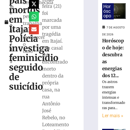
pais
e
em
desconhecida
feira (21)
Hor
mortos
m
máquina
e
ósc
foi
b
de
opo
perícia
em
r
marcada
lavar
trabalha
o
mobiliza
Itajaí;
por uma
7 DE AGOSTO
para
2
Bombeiros,
tragédia
DE 2026
Polícia
esclarecer
1,
em
Horóscop
em Itajaí.
2
o
Brusque
investiga
o de hoje:
Um casal
0
caso
6
descubra
foi
feminicídio
2
de
agosto
as
encontrado
5
seguido
de
energias
morto
2026
de
dos 12...
dentro da
Ler
Os astros
própria
mais
suicídio
trazem
casa, na
»
energias
rua
intensas e
transformado
Antônio
Trabalhador
ras para...
José
terceirizado
Ler mais »
Rebelo, no
sofre
queda
Loteamento