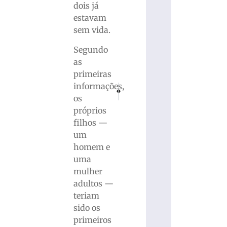
dois já
estavam
sem vida.
Segundo
as
primeiras
informações,
PRÓXIMO
ANTERIOR
Polícia divulga novos detalhes sobre casal 
Abel Moda Vôlei viaja para Chapecó
os
próprios
filhos —
um
homem e
uma
mulher
adultos —
teriam
sido os
primeiros