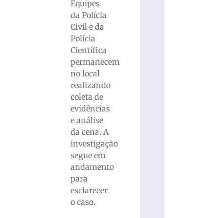
Equipes
da Polícia
Civil e da
Polícia
Científica
permanecem
no local
realizando
coleta de
evidências
e análise
da cena. A
investigação
segue em
andamento
para
esclarecer
o caso.