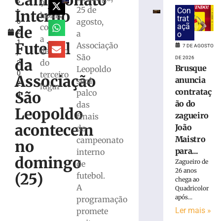
Campeonato
s
do
9
25 de
Con
Interno
t
zagueiro
horas
trat
agosto,
o
João
açã
com
de
2
a
Maistro
o
a
1
para
Futebol
Associação
7 DE AGOSTO
decisão
,
a
São
DE 2026
da
do
2
Série
Brusque
Leopoldo
0
terceiro
C
Associação
anuncia
será
2
lugar
7
contrataç
palco
São
4
de
agosto
ão do
das
Leopoldo
de
zagueiro
finais
2026
acontecem
João
do
Ler
Maistro
campeonato
mais
no
para...
interno
»
domingo
Zagueiro de
de
26 anos
(25)
futebol.
Em
chega ao
A
Quadricolor
casa,
após...
programação
ABEL
Ler mais »
Vôlei
promete