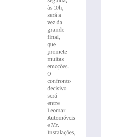
seguida,
às 10h,
será a
vez da
grande
final,
que
promete
muitas
emoções.
O
confronto
decisivo
será
entre
Leomar
Automóveis
e Mr.
Instalações,