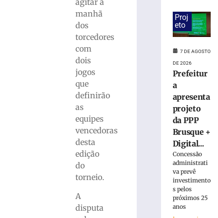
estreia
agitar a
hoje
manhã
Proj
(7)
eto
dos
no
torcedores
Campeonato
com
Estadual
7 DE AGOSTO
dois
7
DE 2026
de
jogos
Prefeitur
agosto
que
a
de
2026
definirão
apresenta
Ler
as
projeto
mais
equipes
da PPP
»
vencedoras
Brusque +
desta
Digital...
edição
Bruscão
Concessão
administrati
trabalha
do
va prevê
organização
torneio.
investimento
defensiva
s pelos
e
A
próximos 25
bola
disputa
anos
parada