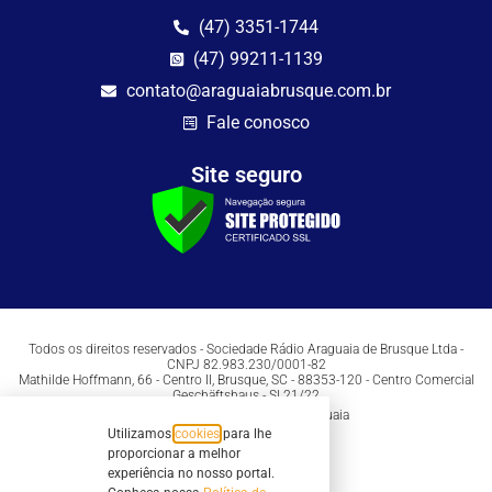
(47) 3351-1744
(47) 99211-1139
contato@araguaiabrusque.com.br
Fale conosco
Site seguro
Todos os direitos reservados - Sociedade Rádio Araguaia de Brusque Ltda -
CNPJ 82.983.230/0001-82
Mathilde Hoffmann, 66 - Centro II, Brusque, SC - 88353-120 - Centro Comercial
Geschäftshaus - Sl 21/22
Copyright © 2026 | Rádio Araguaia
Utilizamos
cookies
para lhe
proporcionar a melhor
experiência no nosso portal.