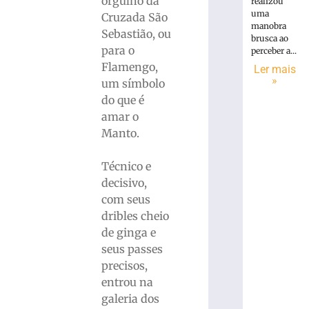
orgulho da
realizou
uma
Cruzada São
manobra
Sebastião, ou
brusca ao
para o
perceber a...
Flamengo,
Ler mais
»
um símbolo
do que é
amar o
Manto.
Técnico e
decisivo,
com seus
dribles cheio
de ginga e
seus passes
precisos,
entrou na
galeria dos