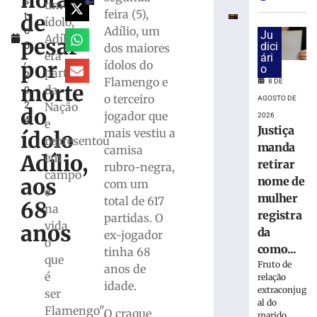
nota
s
para
um
feira (5),
de
t
monitorar
ídolo,
Adílio, um
o
desinformaç
Ju
Adílio
pesar
5
dici
dos maiores
e
era
ári
,
IA
por
ídolos do
o
parte
2
nas
Flamengo e
8 DE
morte
da
0
eleições
o terceiro
AGOSTO DE
2
Nação
do
8
jogador que
2026
4
de
e
Justiça
mais vestiu a
agosto
ídolo
representou
de
manda
camisa
2026
Adílio,
em
retirar
rubro-negra,
Ler
campo
aos
nome de
com um
mais
e
mulher
total de 617
»
68
na
registra
partidas. O
vida
anos
da
ex-jogador
o
TRE-
como...
tinha 68
SC
que
Fruto de
anos de
realiza
é
relação
idade.
distribuição
extraconjug
ser
de
al do
Flamengo",
O craque
marido,