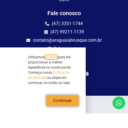
Fale conosco
(47) 3351-1744
(47) 99211-1139
contato@araguaiabrusque.com.br
Fale conosco
Utilizamos
cookies
para lhe
Site seguro
proporcionar a melhor
experiência no nosso portal.
Conheça nossa
Política de
privacidade
ou clique em
continuar no botão ao lado.
Continuar
Todos os direitos reservados - Sociedade Rádio Araguaia de Brusque Ltda -
CNPJ 82.983.230/0001-82
Mathilde Hoffmann, 66 - Centro II, Brusque, SC - 88353-120 - Centro Comercial
Geschäftshaus - Sl 21/22
Copyright © 2026 | Rádio Araguaia