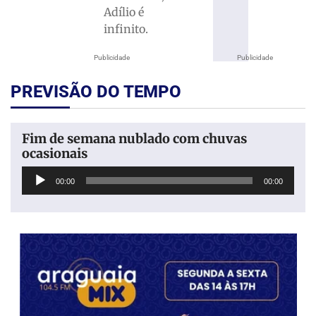
Adílio é
infinito.
Publicidade
Publicidade
PREVISÃO DO TEMPO
Fim de semana nublado com chuvas
ocasionais
Tocador
00:00
00:00
de
áudio