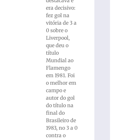
destacava e
era decisivo:
fez gol na
vitória de 3 a
0 sobre o
Liverpool,
que deu o
título
Mundial ao
Flamengo
em 1981. Foi
o melhor em
campo e
autor do gol
do título na
final do
Brasileiro de
1983, no 3 a 0
contra o