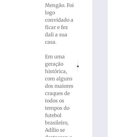
Mengão. Foi
logo
convidado a
ficar e fez
dali a sua
casa.
Em uma
geração
PRÓXIMO
ANTERIOR
Ação do Procon quebra recorde e recolh
Homem morre após ser atropel
histórica,
com alguns
dos maiores
craques de
todos os
tempos do
futebol
brasileiro,
Adílio se