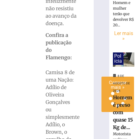
infelizmente
Homem e
de
não resistiu
mulher
lixo
terão que
ao avanço da
em
devolver R$
doença.
Brusque
20...
8
Ler mais
Confira a
de
»
agosto
publicação
de
do
2026
Pol
Flamengo:
Ler
ícia
mais
Camisa 8 de
»
8 DE
uma Nação:
Carregar
AGOSTO DE
Adílio de
mais »
2026
Oliveira
Homem
Gonçalves
é preso
ou
com
simplesmente
quase 15
Adílio, o
Kg de...
Brown, o
Motorista