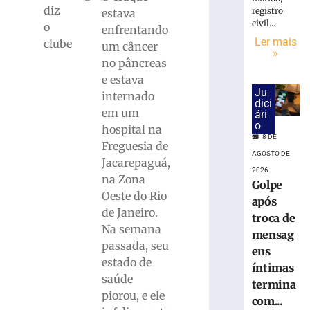
18.860
diz
registro
estava
urnas
civil...
o
eletrônicas
enfrentando
Ler mais
clube
em
um câncer
»
SC
no pâncreas
8
e estava
de
Ju
internado
agosto
dici
de
em um
ári
2026
o
hospital na
Ler
8 DE
Freguesia de
mais
AGOSTO DE
Jacarepaguá,
»
2026
na Zona
Golpe
Oeste do Rio
após
Cratera
de Janeiro.
troca de
se
Na semana
abre
mensag
passada, seu
e
ens
estado de
“engole”
íntimas
roda
saúde
termina
de
piorou, e ele
com...
caminhão