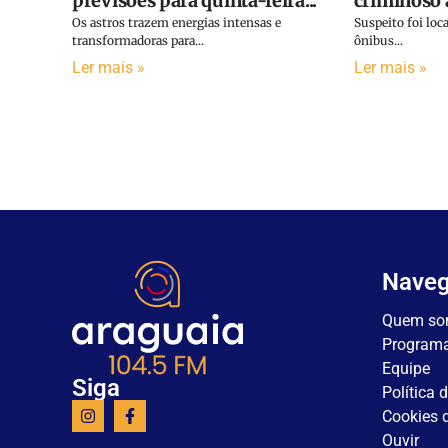
previsões para quinta-feira...
criminoso a
Os astros trazem energias intensas e
Suspeito foi lo
transformadoras para...
ônibus...
Ler mais »
Ler mais »
Nave
Quem so
Program
Equipe
Siga
Política 
Cookies d
Ouvir