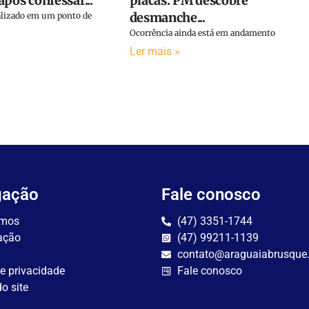
pós confessar...
placas: PM descobre
desmanche...
calizado em um ponto de
Ocorrência ainda está em andamento
Ler mais »
gação
Fale conosco
mos
(47) 3351-1744
ação
(47) 99211-1139
contato@araguaiabrusque
de privacidade
Fale conosco
o site