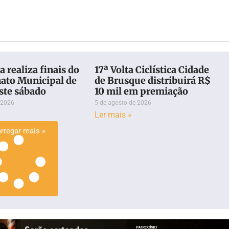
 realiza finais do
17ª Volta Ciclística Cidade
to Municipal de
de Brusque distribuirá R$
ste sábado
10 mil em premiação
 2026
5 de agosto de 2026
Ler mais »
rregar mais »