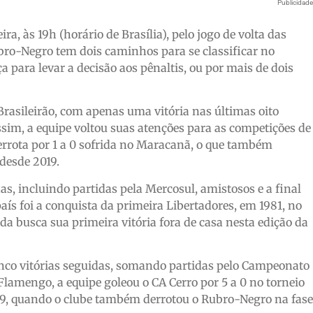
Publicidad
a, às 19h (horário de Brasília), pelo jogo de volta das
bro-Negro tem dois caminhos para se classificar no
 para levar a decisão aos pênaltis, ou por mais de dois
asileirão, com apenas uma vitória nas últimas oito
ssim, a equipe voltou suas atenções para as competições de
errota por 1 a 0 sofrida no Maracanã, o que também
desde 2019.
s, incluindo partidas pela Mercosul, amistosos e a final
ís foi a conquista da primeira Libertadores, em 1981, no
nda busca sua primeira vitória fora de casa nesta edição da
inco vitórias seguidas, somando partidas pelo Campeonato
Flamengo, a equipe goleou o CA Cerro por 5 a 0 no torneio
2019, quando o clube também derrotou o Rubro-Negro na fase