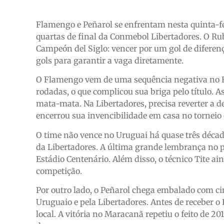
Flamengo e Peñarol se enfrentam nesta quinta-feir
quartas de final da Conmebol Libertadores. O Ru
Campeón del Siglo: vencer por um gol de diferença
gols para garantir a vaga diretamente.
O Flamengo vem de uma sequência negativa no Br
rodadas, o que complicou sua briga pelo título. A
mata-mata. Na Libertadores, precisa reverter a d
encerrou sua invencibilidade em casa no torneio 
O time não vence no Uruguai há quase três década
da Libertadores. A última grande lembrança no pa
Estádio Centenário. Além disso, o técnico Tite ai
competição.
Por outro lado, o Peñarol chega embalado com c
Uruguaio e pela Libertadores. Antes de receber o 
local. A vitória no Maracanã repetiu o feito de 