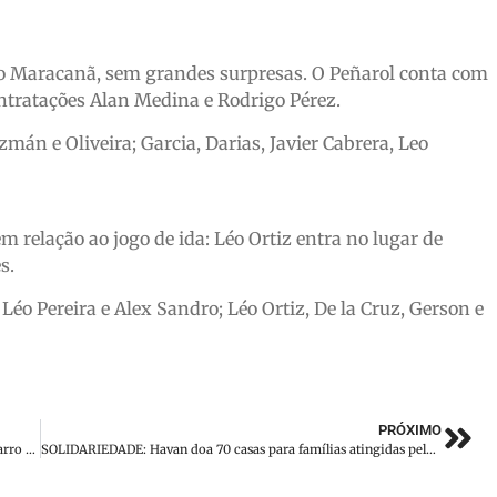
no Maracanã, sem grandes surpresas. O Peñarol conta com
ontratações Alan Medina e Rodrigo Pérez.
mán e Oliveira; Garcia, Darias, Javier Cabrera, Leo
 relação ao jogo de ida: Léo Ortiz entra no lugar de
s.
 Léo Pereira e Alex Sandro; Léo Ortiz, De la Cruz, Gerson e
PRÓXIMO
Criança de 3 anos morre após ser esquecida no interior de carro em Joinville (SC)
SOLIDARIEDADE: Havan doa 70 casas para famílias atingidas pelas enchentes no RS