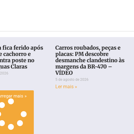
 fica ferido após
Carros roubados, peças e
e cachorro e
placas: PM descobre
ontra poste no
desmanche clandestino às
uas Claras
margens da BR-470 –
VÍDEO
 2026
5 de agosto de 2026
Ler mais »
rregar mais »