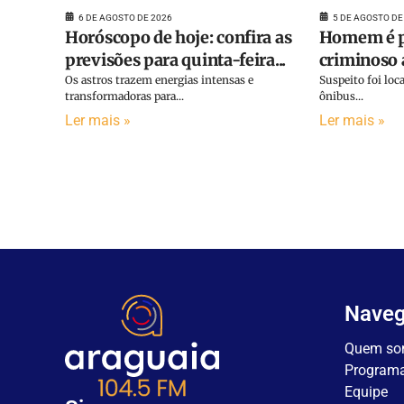
6 DE AGOSTO DE 2026
5 DE AGOSTO DE
Horóscopo de hoje: confira as
Homem é p
previsões para quinta-feira...
criminoso a
Os astros trazem energias intensas e
Suspeito foi lo
transformadoras para...
ônibus...
Ler mais »
Ler mais »
Nave
Quem so
Program
Equipe