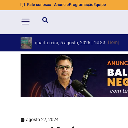
Fale conosco
Anuncie
Programação
Equipe
Homem é
Defesa Ci
quarta-feira, 5 agosto, 2026 | 16:59
agosto 27, 2024