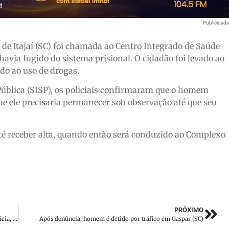
Publicidad
ar de Itajaí (SC) foi chamada ao Centro Integrado de Saúde
avia fugido do sistema prisional. O cidadão foi levado ao
ido ao uso de drogas.
ública (SISP), os policiais confirmaram que o homem
ue ele precisaria permanecer sob observação até que seu
até receber alta, quando então será conduzido ao Complexo
PRÓXIMO
Após tentativa de fuga, suspeito por tráfico é detido pela polícia, em Itajaí (SC)
Após denúncia, homem é detido por tráfico em Gaspar (SC)