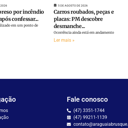
 2026
5 DE AGOSTO DE 2026
reso por incêndio
Carros roubados, peças e
pós confessar...
placas: PM descobre
desmanche...
calizado em um ponto de
Ocorrência ainda está em andamento
Ler mais »
gação
Fale conosco
mos
(47) 3351-1744
ação
(47) 99211-1139
contato@araguaiabrusque