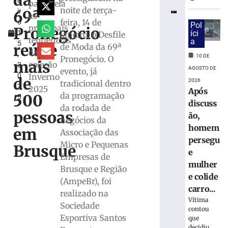
da
e
Apae
passarela
noite de terça-
69ª
ir
de
as
feira, 14 de
o
Brusque
Pol
principais
Pronegócio
1
íci
janeiro, o Desfile
acontece
tendências
a
5
nos
reúne
de Moda da 69ª
da
,
dias
10 DE
Pronegócio. O
mais
coleção
2
12
AGOSTO DE
evento, já
0
Inverno
e
de
2026
tradicional dentro
2
13
2025
Após
da programação
500
5
de
discuss
da rodada de
agosto
pessoas
ão,
negócios da
10
homem
em
de
Associação das
agosto
persegu
Micro e Pequenas
de
Brusque
e
2026
Empresas de
Ler
mulher
Brusque e Região
mais
e colide
(AmpeBr), foi
»
carro...
realizado na
Vítima
Sociedade
contou
Bingo
Esportiva Santos
que
decidiu