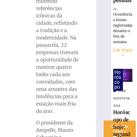
pessoas
»
trazendo
...
referências
Ocorrência
icônicas da
75ª
s foram
cidade, refletindo
Pronegócio:
registradas
a tradição e a
AmpeBr
durante o
projeta
fim de
modernidade. Na
semana
expectativa
passarela, 22
positivas
Ler mais
empresas tiveram
»
para
a oportunidade de
a
mostrar quatro
rodada
Ho
looks cada aos
8
rós
convidados, com
de
co
agosto
po
uma amostra das
de
10 DE
2026
tendências para a
AGOSTO DE
Ler
estação mais fria
2026
mais
do ano.
Horósc
»
opo de
O presidente da
Carregar
hoje:
AmpeBr, Mauro
mais »
segund