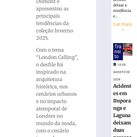
do
Dumont e
deixar a
Clube
apresentou as
residência
de
principais
e...
Mães
tendências da
Ler mais
da
»
coleção Inverno
Apae
2025.
de
Brusque
Trâ
Com o tema
acontece
nsi
to
“London Calling”,
na
próxima
o desfile foi
10 DE
terça,
inspirado na
AGOSTO DE
11
arquitetura
2026
de
Acident
histórica, nos
agosto
es em
cenários urbanos
8
Itupora
e no impacto
de
agosto
nga e
atemporal de
de
Laguna
Londres no
2026
deixam
Ler
mundo da moda,
duas
mais
com o cenário