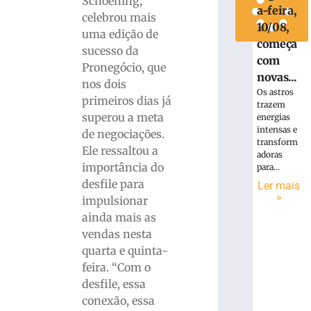
Schoening,
a-feira,
celebrou mais
10/08,
uma edição de
começa
sucesso da
com
Pronegócio, que
novas...
nos dois
Os astros
primeiros dias já
trazem
superou a meta
energias
intensas e
de negociações.
transform
Ele ressaltou a
adoras
importância do
para...
desfile para
Ler mais
»
impulsionar
ainda mais as
vendas nesta
quarta e quinta-
feira. “Com o
desfile, essa
conexão, essa