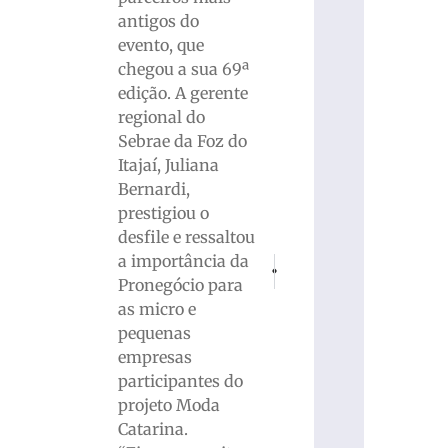
antigos do
evento, que
chegou a sua 69ª
edição. A gerente
regional do
Sebrae da Foz do
Itajaí, Juliana
Bernardi,
prestigiou o
desfile e ressaltou
a importância da
PRÓXIMO
ANTERIOR
Três suspeitos rendem motorista e
Homem é vítima de sequestr
Pronegócio para
as micro e
pequenas
empresas
participantes do
projeto Moda
Catarina.