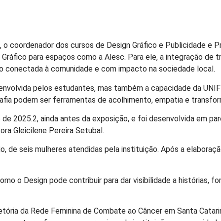
o coordenador dos cursos de Design Gráfico e Publicidade e Pro
gn Gráfico para espaços como a Alesc. Para ele, a integração de
o conectada à comunidade e com impacto na sociedade local.
senvolvida pelos estudantes, mas também a capacidade da UNIFE
afia podem ser ferramentas de acolhimento, empatia e transform
o de 2025.2, ainda antes da exposição, e foi desenvolvida em p
ra Gleicilene Pereira Setubal.
dio, de seis mulheres atendidas pela instituição. Após a elabora
mo o Design pode contribuir para dar visibilidade a histórias, 
etória da Rede Feminina de Combate ao Câncer em Santa Catarin