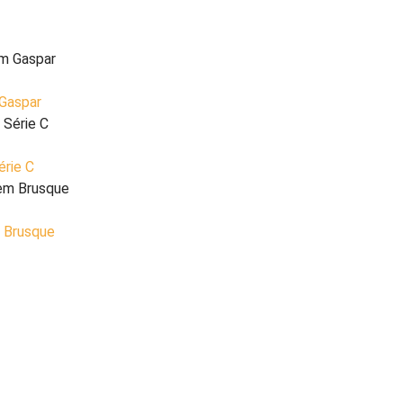
 Gaspar
érie C
m Brusque