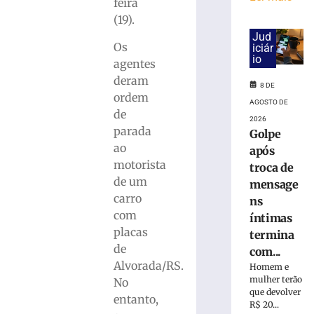
cai
feira
na
(19).
pista
Jud
e
Os
iciár
é
io
agentes
atropelado
deram
8 DE
em
ordem
São
AGOSTO DE
de
Bento
2026
parada
do
Golpe
Sul
ao
após
(SC)
motorista
troca de
8
de um
mensage
de
carro
ns
agosto
de
com
íntimas
2026
placas
termina
Ler
de
com...
mais
Alvorada/RS.
Homem e
»
mulher terão
No
que devolver
entanto,
R$ 20...
Homem