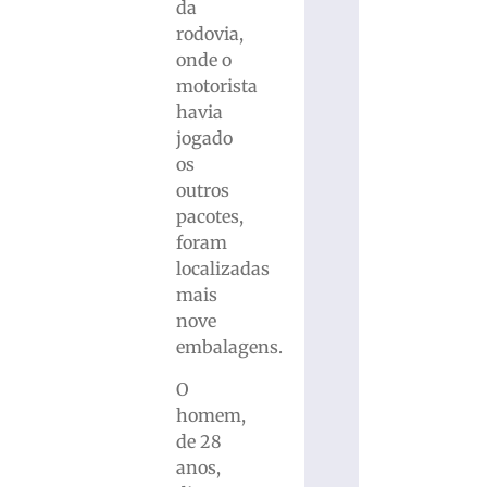
da
rodovia,
onde o
motorista
havia
jogado
os
outros
pacotes,
foram
localizadas
mais
nove
embalagens.
O
homem,
de 28
anos,