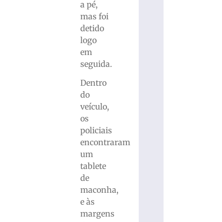
a pé,
mas foi
detido
logo
em
seguida.
Dentro
do
veículo,
os
policiais
encontraram
um
tablete
de
maconha,
e às
margens