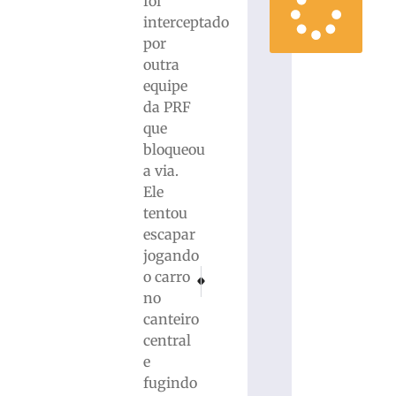
foi
interceptado
por
outra
equipe
da PRF
que
bloqueou
a via.
Ele
tentou
escapar
jogando
PRÓXIMO
ANTERIOR
o carro
Rodovia Antônio Heil receberá desvio tempo
Havan tem podcast sobre desenvolvim
no
canteiro
central
e
fugindo