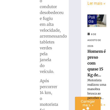
o
Ler mais »
é
condutor
preso
desobedeceu
com
Polí
e fugiu
quase
cia
em alta
15
Kg
velocidade,
de
8 DE
arremessando
maconha
AGOSTO DE
tabletes
em
2026
verdes
Blumenau
Homem é
pela
(SC)
preso
janela
8
com
do
de
quase 15
agosto
veículo.
de
Kg de...
2026
Após
Motorista
Ler
realizou uma
percorrer
mais
manobra
14 km,
»
brusca ao
o
perceber a...
Carregar
motorista
Ler mais »
mais »