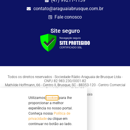
(47) 99211-1139
contato@araguaiabrusque.com.br
Fale conosco
Site seguro
Todos os direitos reservados - Sociedade Rádio Araguaia de Brusque Ltda -
CNPJ 82.983.230/0001-82
Mathilde Hoffmann, 66 - Centro II, Brusque, SC - 88353-120 - Centro Comercial
Geschäftshaus - Sl 21/22
Copyright © 2026 | Rádio Araguaia
Utilizamos
cookies
para lhe
proporcionar a melhor
experiência no nosso portal.
Conheça nossa
Política de
privacidade
ou clique em
continuar no botão ao lado.