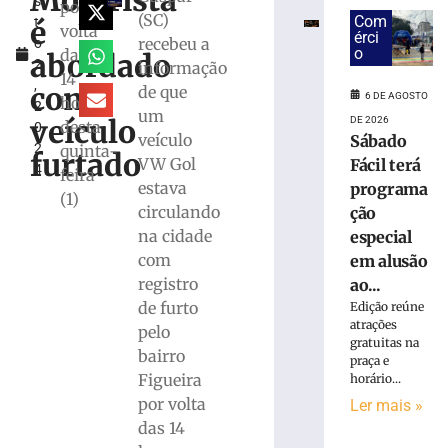
Motorista
s
por
por
(SC)
Com
é
t
tráfico
volta
érci
recebeu a
o
após
o
das
abordado
2
informação
PM
14
,
atender
com
de que
6 DE AGOSTO
horas
2
ocorrência
um
veículo
DE 2026
desta
0
de
veículo
Sábado
2
quinta-
violência
furtado
VW Gol
Fácil terá
4
doméstica
feira
estava
programa
em
(1)
circulando
ção
Itajaí
na cidade
especial
6
de
com
em alusão
agosto
registro
ao...
de
2026
de furto
Edição reúne
Ler
atrações
pelo
gratuitas na
mais
bairro
praça e
»
Figueira
horário...
por volta
Ler mais »
Motorista
das 14