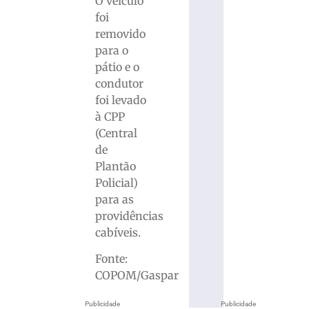
O veículo
foi
removido
para o
pátio e o
condutor
foi levado
à CPP
(Central
de
Plantão
Policial)
para as
providências
cabíveis.
Fonte:
COPOM/Gaspar
Publicidade
Publicidade