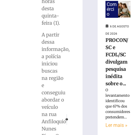
fica
horas
Com
ferida
desta
érci
após
o
quinta-
carro
feira (1).
colidir
6 DE AGOSTO
contra
A partir
DE 2026
poste
PROCON/
dessa
em
SC e
informação,
Gaspar
FCDL/SC
a polícia
6
divulgam
de
iniciou
agosto
pesquisa
buscas
de
inédita
2026
na região
Ler
sobre o...
e
mais
O
conseguiu
levantamento
»
abordar o
identificou
veículo
que 67% dos
consumidores
na rua
Bombeiros
PRÓXIMO
ANTERIOR
pretendem...
capturam
Anfiloquio
Condutor fica ferido após veículo capotar na
CDL Brusque homenageia colaboradora
Ler mais »
jararacuçu
Nunes
em