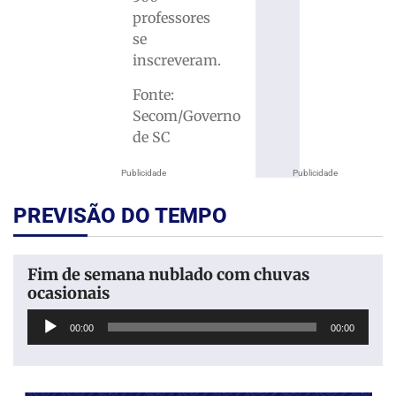
professores
se
inscreveram.
Fonte:
Secom/Governo
de SC
Publicidade
Publicidade
PREVISÃO DO TEMPO
Fim de semana nublado com chuvas
ocasionais
Tocador
00:00
00:00
de
áudio