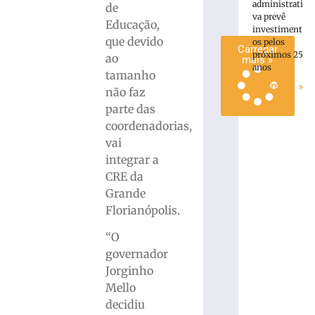
administrati
de
mais
va prevê
Educação,
»
investiment
que devido
os pelos
Carregar
próximos 25
ao
mais »
anos
tamanho
Ler mais »
não faz
parte das
coordenadorias,
vai
integrar a
CRE da
Grande
Florianópolis.
“O
governador
Jorginho
Mello
decidiu