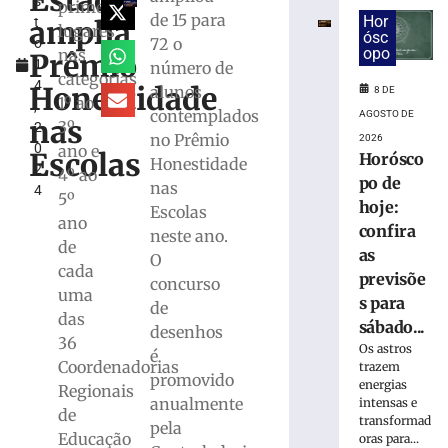
Estado
s
termina
primeiros
de 15 para
Hor
amplia
t
nesta
lugares
ósc
72 o
o
sexta-
opo
nas
Prêmio
1
número de
feira
categorias
4
(7)
Honestidade
alunos
8 DE
1º ao
,
com
contemplados
AGOSTO DE
nas
3º
2
foco
no Prêmio
2026
0
ano e
na
Escolas
Horósco
Honestidade
2
tradição
4º ao
po de
nas
4
têxtil
5º
hoje:
Escolas
de
ano
confira
neste ano.
Brusque
de
as
O
7
cada
de
previsõe
concurso
agosto
uma
s para
de
de
das
2026
sábado...
desenhos
36
Ler
Os astros
é
Coordenadorias
mais
trazem
promovido
energias
Regionais
»
anualmente
intensas e
de
transformad
pela
Educação
oras para...