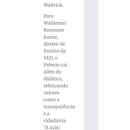
Waltrick.
Para
Waldemar
Ronssem
Junior,
diretor de
Ensino da
SED, o
Prêmio vai
além do
didático,
reforçando
valores
como a
transparência
e a
cidadania.
“A ação