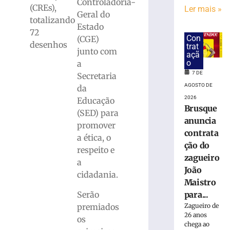
Parceria
Controladoria-
(CREs),
Ler mais »
entre
Geral do
totalizando
Secretaria
Estado
72
de
Con
(CGE)
Educação
desenhos
trat
junto com
e
açã
o
a
Unifebe
7 DE
leva
Secretaria
jogo
AGOSTO DE
da
sobre
2026
Educação
a
Brusque
(SED) para
história
anuncia
promover
de
contrata
a ética, o
Brusque
ção do
respeito e
às
zagueiro
escolas
a
João
cidadania.
7
Maistro
de
agosto
Serão
para...
de
2026
premiados
Zagueiro de
26 anos
Ler
os
chega ao
mais