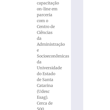
capacitação
on-line em
parceria
com o
Centro de
Ciências
da
Administração
e
Socioeconômicas
da
Universidade
do Estado
de Santa
Catarina
(Udesc
Esag).
Cerca de
500