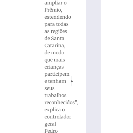
ampliar o
Prêmio,
estendendo
para todas
as regiões
de Santa
Catarina,
de modo
que mais
crianças
participem
PRÓXIMO
ANTERIOR
e tenham
Imetro-SC verifica qualidade de 2,4 mil p
Fairtec contará com mais de 80 e
seus
trabalhos
reconhecidos”,
explica o
controlador-
geral
Pedro