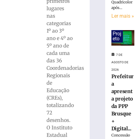
primeiros
Quadricolor
»
lugares
após...
nas
Ler mais »
categorias
Sesi
1º ao 3º
abre
Proj
inscrições
ano e 4º ao
eto
para
5º ano de
nova
cada uma
7 DE
turma
das 36
AGOSTO DE
gratuita
Coordenadorias
do
2026
Regionais
Prefeitur
EJA
de
com
a
início
Educação
apresent
em
(CREs),
a projeto
agosto
totalizando
da PPP
4
72
Brusque
de
desenhos.
agosto
+
de
O Instituto
Digital...
2026
Estadual
Concessão
Ler