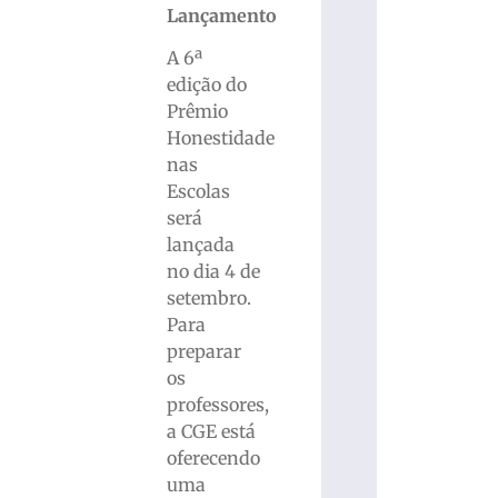
Lançamento
A 6ª
edição do
Prêmio
Honestidade
nas
Escolas
será
lançada
no dia 4 de
setembro.
Para
preparar
os
professores,
a CGE está
oferecendo
uma