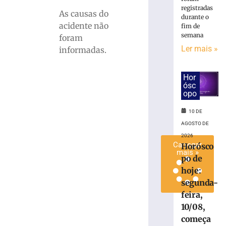
carro
registradas
As causas do
durante o
contra
acidente não
fim de
poste
semana
foram
em
Ler mais »
informadas.
Itapema
10
de
Hor
agosto
ósc
de
opo
2026
Ler
10 DE
mais
AGOSTO DE
»
2026
Carregar
Horósco
mais »
po de
hoje:
segunda-
feira,
10/08,
começa