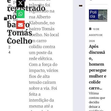
é
e
tem
poste
trânsito foi
registrado
m
carteira
derrubando
registrado na
b
e
Polí
fios
no
r
cia
rua Alberto
celular
de
o
roubados,
bairro
Klabunde, no
alta
2
em
bairro Tomás
10 DE
Tomás
tensão
4,
Blumenau
Coelho. No local
AGOSTO DE
2
(SC)
Coelho
um carro
2026
0
10
Após
colidiu contra
2
de
agosto
discussã
um poste da
4
de
o,
rede elétrica.
2026
homem
Com a força do
Ler
persegue
impacto, vários
mais
mulher e
fios de alta
»
colide
tensão caíram
carro...
sobre a via. Foi
Carro
Vítima
feita a
atinge
contou que
interdição da
poste
decidiu
e
mesma até a
deixar a