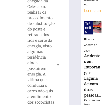
deixa
residência
chegada da
e...
adolescente
Celesc para
ferida
Ler mais »
realizar os
em
procedimento
Gaspar
de substituição
Trâ
(SC)
nsit
do poste e
10
o
de
retirada dos
agosto
fios e corte da
10 DE
de
2026
energia, visto
AGOSTO DE
Ler
algumas
2026
mais
Acidente
residência
»
s em
ainda
PRÓXIMO
ANTERIOR
Ituporan
Motociclista morre em grave acidente na
Dia D do combate à dengue: Sec
possuírem
ga e
energia. A
Após
Laguna
discussão,
vítima que
deixam
homem
conduzia o
persegue
duas
carro não quis
mulher
pessoas...
atendimento
e
Ocorrências
dos socorristas.
colide
foram