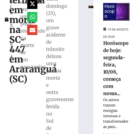
termina
s
e
violência
domingo
Horó
em
t
Laguna
em
scop
(25),
o
deixam
o
um
morte
2
um
duas
poste
5
pessoas
na
grave
10 DE AGOSTO
resultando
,
mortas
acidente
SC-
DE 2026
na
2
em
de
Horóscopo
0
morte
rodovias
447
trânsito
de hoje:
2
estaduais
de
deixou
em
segunda-
4
um
10
uma
de
feira,
Araranguá
passageiro
agosto
pessoa
10/08,
de
(SC)
morta
2026
começa
Ler
e
com
mais
outra
novas...
»
gravemente
Os astros
trazem
ferida
energias
no
Mulher
intensas e
Sul
morre
transformador
as para...
e
de