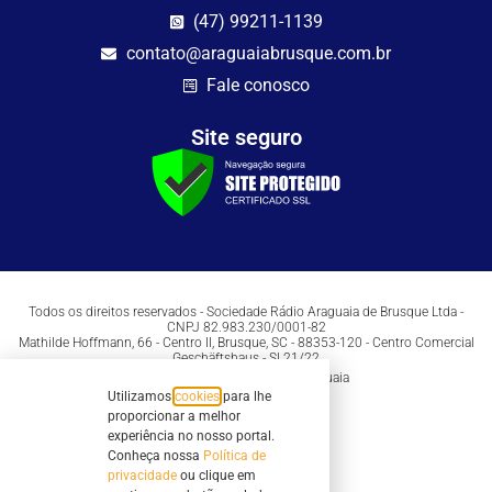
(47) 99211-1139
contato@araguaiabrusque.com.br
Fale conosco
Site seguro
Todos os direitos reservados - Sociedade Rádio Araguaia de Brusque Ltda -
CNPJ 82.983.230/0001-82
Mathilde Hoffmann, 66 - Centro II, Brusque, SC - 88353-120 - Centro Comercial
Geschäftshaus - Sl 21/22
Copyright © 2026 | Rádio Araguaia
Utilizamos
cookies
para lhe
proporcionar a melhor
experiência no nosso portal.
Conheça nossa
Política de
privacidade
ou clique em