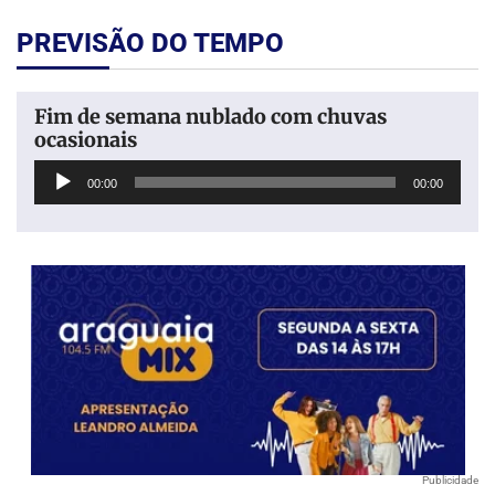
PREVISÃO DO TEMPO
Fim de semana nublado com chuvas
ocasionais
Tocador
00:00
00:00
de
áudio
Publicidade