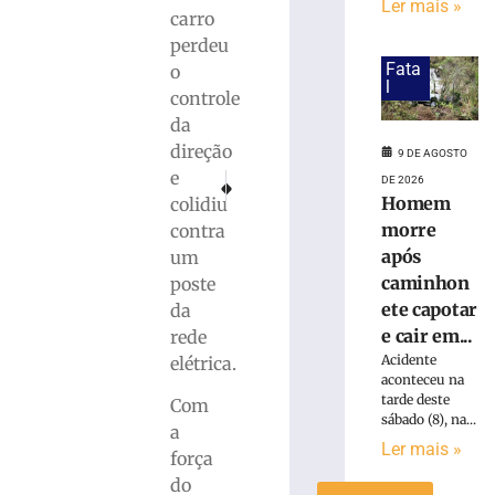
Ler mais »
após
carro
ser
perdeu
ferido
Fata
o
l
durante
controle
discussão
da
por
direção
dívida
9 DE AGOSTO
e
trabalhista
PRÓXIMO
ANTERIOR
DE 2026
Chuvas reduzem focos de incêndio e fumaça em 
Santa Catarina registra segunda ocorrên
em
Homem
colidiu
São
morre
contra
Francisco
após
um
do
caminhon
poste
Sul
ete capotar
da
9
e cair em...
rede
de
agosto
Acidente
elétrica.
de
aconteceu na
2026
tarde deste
Com
Ler
sábado (8), na...
a
mais
Ler mais »
força
»
do