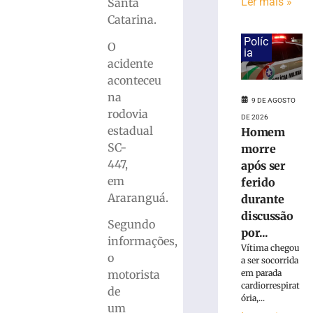
duas
Ler mais »
Santa
ficam
Catarina.
feridas
Políc
após
O
ia
carro
acidente
cair
aconteceu
em
na
barranco
9 DE AGOSTO
rodovia
na
DE 2026
estadual
Homem
SC-
436
SC-
morre
447,
após ser
9
de
em
ferido
agosto
de
Araranguá.
durante
2026
discussão
Ler
Segundo
por...
mais
informações,
Vítima chegou
»
o
a ser socorrida
em parada
motorista
cardiorrespirat
de
Homem
ória,...
um
morre