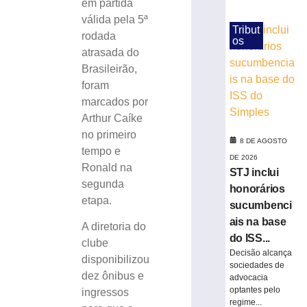
em partida
(8)
válida pela 5ª
para
Tribut
rodada
corrida
os
atrasada do
noturna
Brasileirão,
8
de
foram
agosto
marcados por
de
2026
Arthur Caíke
Ler
no primeiro
8 DE AGOSTO
mais
tempo e
DE 2026
»
Ronald na
STJ inclui
segunda
honorários
Brusque
etapa.
sucumbenci
anuncia
ais na base
A diretoria do
contratação
do ISS...
do
clube
Decisão alcança
zagueiro
disponibilizou
sociedades de
João
dez ônibus e
advocacia
Maistro
optantes pelo
ingressos
para
regime...