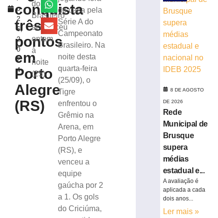
vitória
do
conquista
o
de casa pela
no
Brasileiro
2
Campeonato
três
Série A do
aconteceu
6,
Catarinense
Campeonato
pontos
ontem
2
8
Brasileiro. Na
0
à
de
em
noite desta
agosto
2
noite
de
quarta-feira
Porto
4
2026
(25)
(25/09), o
Ler
Alegre
8 DE AGOSTO
Tigre
mais
(RS)
DE 2026
enfrentou o
»
Rede
Grêmio na
Municipal de
Arena, em
Serra
Brusque
Porto Alegre
do
supera
(RS), e
Rio
médias
venceu a
do
estadual e...
equipe
Rastro
A avaliação é
será
gaúcha por 2
aplicada a cada
interditada
a 1. Os gols
dois anos...
neste
do Criciúma,
Ler mais »
sábado