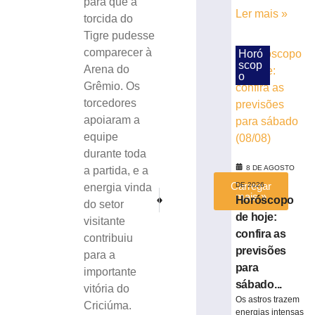
para que a
a
Ler mais »
torcida do
Série
Tigre pudesse
C
comparecer à
Horó
7
scop
de
Arena do
agosto
o
Grêmio. Os
de
2026
torcedores
Ler
apoiaram a
mais
equipe
»
durante toda
8 DE AGOSTO
a partida, e a
Carregar
DE 2026
energia vinda
PRÓXIMO
ANTERIOR
mais »
Horóscopo
do setor
ÁUDIO: André Vechi (PL) encerra série de entrevi
Disque-Eleitor amplia atendimento a partir
de hoje:
visitante
confira as
contribuiu
previsões
para a
para
importante
sábado...
vitória do
Os astros trazem
Criciúma.
energias intensas