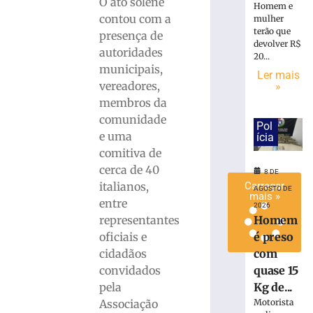
O ato solene
Homem e
de
contou com a
mulher
lixo
terão que
presença de
em
devolver R$
autoridades
Brusque
20...
municipais,
8
Ler mais
de
vereadores,
»
agosto
membros da
de
2026
comunidade
Pol
Ler
e uma
ícia
mais
comitiva de
»
cerca de 40
8 DE
italianos,
Carregar
AGOSTO DE
mais »
entre
2026
Homem
representantes
é preso
oficiais e
com
cidadãos
quase 15
convidados
Kg de...
pela
Motorista
Associação