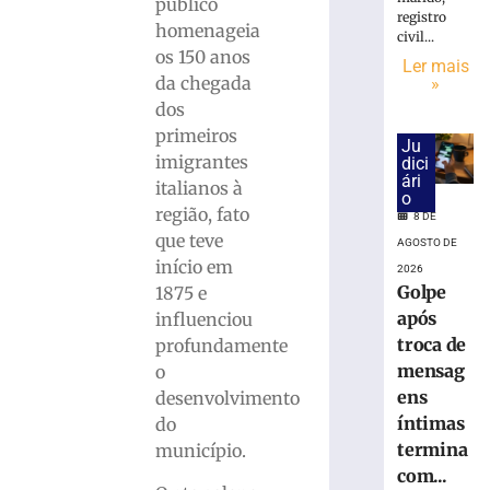
18.860
público
registro
urnas
homenageia
civil...
eletrônicas
os 150 anos
Ler mais
em
da chegada
»
SC
dos
8
primeiros
de
Ju
agosto
imigrantes
dici
de
ári
2026
italianos à
o
Ler
região, fato
8 DE
mais
que teve
AGOSTO DE
»
início em
2026
Golpe
1875 e
após
influenciou
Cratera
troca de
profundamente
se
abre
mensag
o
e
ens
desenvolvimento
“engole”
íntimas
do
roda
termina
município.
de
com...
caminhão