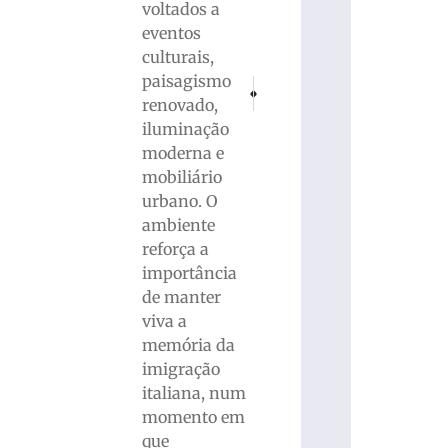
voltados a
eventos
culturais,
paisagismo
PRÓXIMO
ANTERIOR
renovado,
Seminário Municipal reforça importânc
VÍDEO: Polícia Rodoviária Milit
iluminação
moderna e
mobiliário
urbano. O
ambiente
reforça a
importância
de manter
viva a
memória da
imigração
italiana, num
momento em
que