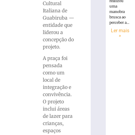
realizou
Cultural
uma
Italiana de
manobra
brusca ao
Guabiruba —
perceber a...
entidade que
Ler mais
liderou a
»
concepção do
projeto.
A praça foi
pensada
como um
local de
integração e
convivência.
O projeto
inclui áreas
de lazer para
crianças,
espaços