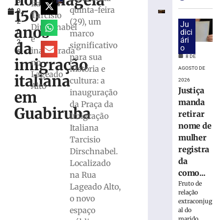
homenageia
3
para
PMG
Italiana
quinta-feira
150
0,
monitorar
Tarcisio
(29), um
2
desinformaç
Ju
Dirschnabel
anos
0
dici
marco
e
é
ári
2
IA
da
significativo
o
inaugurada
5
nas
para sua
8 DE
imigração
no
eleições
história e
AGOSTO DE
Lageado
italiana
8
cultura: a
2026
de
Alto
Justiça
inauguração
agosto
em
de
manda
da Praça da
2026
Guabiruba
retirar
Imigração
Ler
nome de
Italiana
mais
mulher
Tarcisio
»
registra
Dirschnabel.
da
Localizado
TRE-
como...
na Rua
SC
Fruto de
Lageado Alto,
realiza
relação
o novo
distribuição
extraconjug
de
espaço
al do
marido,