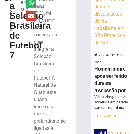
vitória
em
a
,
Itajaí
no
sua
2
Campeonato
Seleção
(SC), foi
segunda
0
Catarinense
mais uma
Brasileira
convocação
2
8
vez
4
de
de
convocada
agosto
de
para
Futebol
2026
integrar a
Ler
7
9 DE AGOSTO DE
Seleção
mais
2026
Brasileira
»
Homem morre
de
após ser ferido
Futebol 7.
Serra
durante
Natural de
do
discussão por...
Guabiruba,
Rio
Vítima chegou a ser
Luana
do
socorrida em parada
tem suas
Rastro
cardiorrespiratória,...
será
raízes
Ler mais »
interditada
profundamente
neste
ligadas à
sábado
Fatal