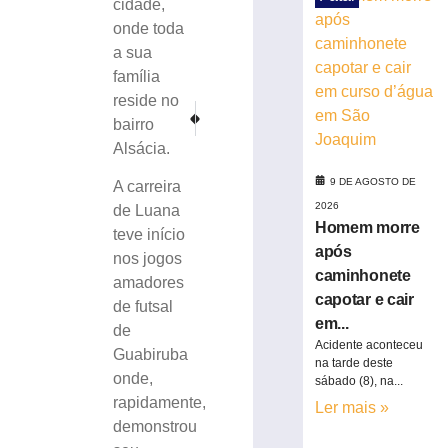
cidade,
(8)
onde toda
para
a sua
corrida
família
noturna
reside no
8
PRÓXIMO
ANTERIOR
de
bairro
Extratos bancários têm termos padronizados a partir d
SINTRICOMB realiza 8º Encontro de Encarreg
agosto
Alsácia.
de
2026
9 DE AGOSTO DE
Ler
A carreira
2026
mais
de Luana
Homem morre
»
teve início
após
nos jogos
caminhonete
amadores
Brusque
capotar e cair
de futsal
anuncia
em...
de
contratação
Acidente aconteceu
do
Guabiruba
na tarde deste
zagueiro
onde,
sábado (8), na...
João
rapidamente,
Ler mais »
Maistro
demonstrou
para