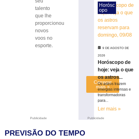
seu
a
Horósc
talento
Série
opo
que lhe
C
proporcionou
7
de
novos
agosto
voos no
de
2026
esporte.
9 DE AGOSTO DE
Ler
2026
mais
Horóscopo de
»
hoje: veja o que
os astros...
Carregar
Os astros trazem
mais »
energias intensas e
transformadoras
para...
Ler mais »
Publicidade
Publicidade
PREVISÃO DO TEMPO