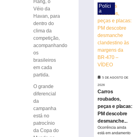
»
Hang, o
Políci
Véio da
a
Havan, para
Defesa
dentro do
Civil
do
clima da
estado
competição,
alerta
acompanhando
para
os
possíveis
brasileiros
temporais
em cada
5
partida.
de
5 DE AGOSTO DE
agosto
de
2026
O grande
2026
Carros
diferencial
Ler
roubados,
da
mais
peças e placas:
campanha
»
PM descobre
está no
desmanche...
patrocínio
Concurso
Ocorrência ainda
da Copa do
está em andamento
público