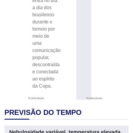
entra no dia
a dia dos
brasileiros
durante o
torneio por
meio de
uma
comunicação
popular,
descontraída
e conectada
ao espírito
da Copa.
Publicidade
Publicidade
PREVISÃO DO TEMPO
Nebulosidade variável, temperatura elevada