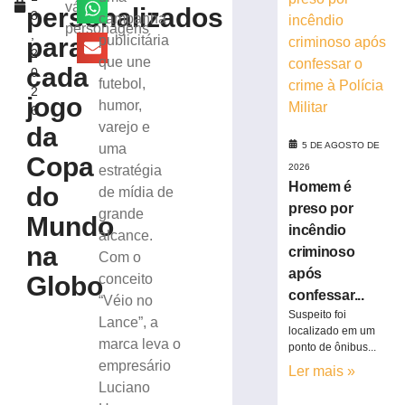
de
vários
personalizados
3
campanha
R$
personagens
,
100
para
publicitária
2
milhões
que une
cada
0
com
futebol,
2
obras,
jogo
humor,
6
nova
varejo e
da
UBS,
5 DE AGOSTO DE
uma
Beira
Copa
2026
estratégia
Rio
Homem é
do
e
de mídia de
projeto
preso por
grande
Mundo
de
incêndio
alcance.
Cidade
na
criminoso
Com o
Inteligente
após
Globo
conceito
5
confessar...
“Véio no
de
agosto
Suspeito foi
Lance”, a
de
localizado em um
2026
marca leva o
ponto de ônibus...
Ler
empresário
Ler mais »
mais
Luciano