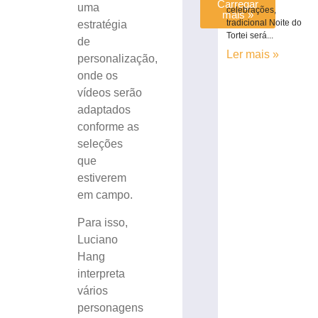
Carregar
uma
celebrações,
mais »
tradicional Noite do
estratégia
Tortei será...
de
Ler mais »
personalização,
onde os
vídeos serão
adaptados
conforme as
seleções
que
estiverem
em campo.
Para isso,
Luciano
Hang
interpreta
vários
personagens