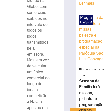
Mundo na
da
Ler mais »
Globo, com
Prefeitura
comerciais
de
Progra
Brusque
exibidos no
mação
encerra
intervalo de
inscrições
todos os
e
jogos
pagamento
transmitidos
da
pela
taxa
emissora.
hoje
(5)
Mas, em vez
de veicular
5
de
5 DE AGOSTO DE
um único
agosto
2026
de
comercial ao
Semana da
2026
longo de
Ler
Família terá
toda a
mais
missas,
competição,
»
palestra e
a Havan
programação...
apostou em
Além das