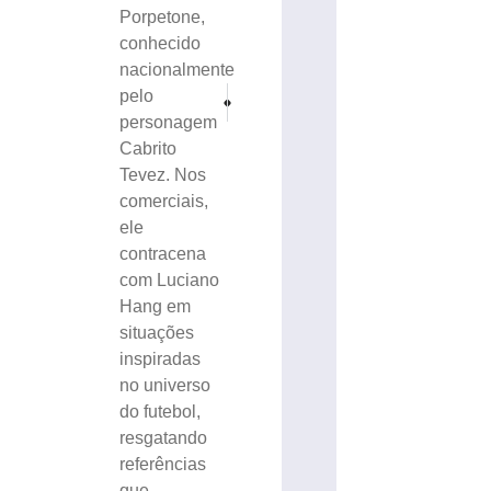
Porpetone,
conhecido
nacionalmente
PRÓXIMO
ANTERIOR
pelo
Trânsito terá alterações no entorno do Augusto Baue
Recursos e equipamentos fortalecem estrutu
personagem
Cabrito
Tevez. Nos
comerciais,
ele
contracena
com Luciano
Hang em
situações
inspiradas
no universo
do futebol,
resgatando
referências
que