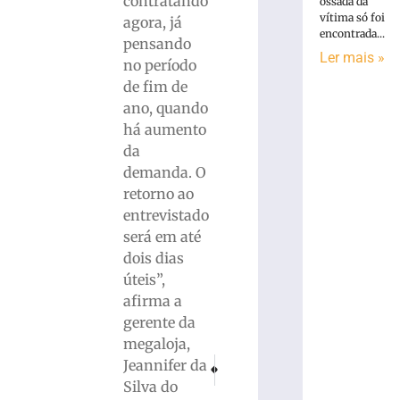
contratando
ossada da
vítima só foi
agora, já
encontrada...
pensando
Ler mais »
no período
de fim de
ano, quando
há aumento
da
demanda. O
retorno ao
entrevistado
será em até
dois dias
úteis”,
afirma a
gerente da
megaloja,
PRÓXIMO
ANTERIOR
Jeannifer da
Operação “Black Flow” desarticula esque
Bombeiros controlam princípio de
Silva do