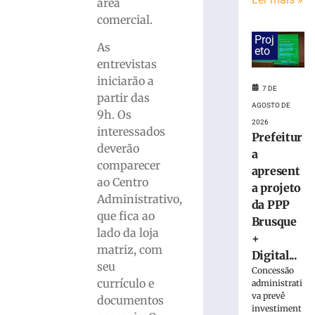
Copom
área
baixa
comercial.
taxa
Proj
Selic
As
eto
para
entrevistas
14%
iniciarão a
ao
7 DE
partir das
ano
AGOSTO DE
9h. Os
6
2026
interessados
de
Prefeitur
agosto
deverão
a
de
2026
comparecer
apresent
Ler
ao Centro
a projeto
mais
Administrativo,
da PPP
»
que fica ao
Brusque
lado da loja
+
matriz, com
Sábado
Digital...
seu
Fácil
Concessão
terá
currículo e
administrati
programação
va prevê
documentos
investiment
especial