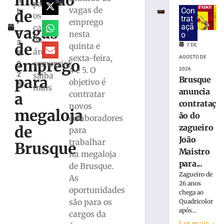
mutirão
m
da
para
vagas de
Con
de
b
megaloja
os
trat
emprego
r
de
açã
cargos
vagas
o
nesta
Tijucas
o
da
3,
protocolado
de
quinta e
7 DE
área
2
e
sexta-feira,
AGOSTO DE
emprego
comercial;
0
aprovado
4 e 5. O
2026
2
saiba
pela
para
Brusque
objetivo é
5
prefeitura
mais
anuncia
contratar
a
7
contrataç
novos
de
megaloja
agosto
ão do
colaboradores
de
de
zagueiro
para
2026
João
Ler
trabalhar
Brusque
Maistro
mais
na megaloja
para...
»
de Brusque.
Zagueiro de
As
26 anos
oportunidades
Em
chega ao
são para os
Quadricolor
nova
após...
redução,
cargos da
Ler mais »