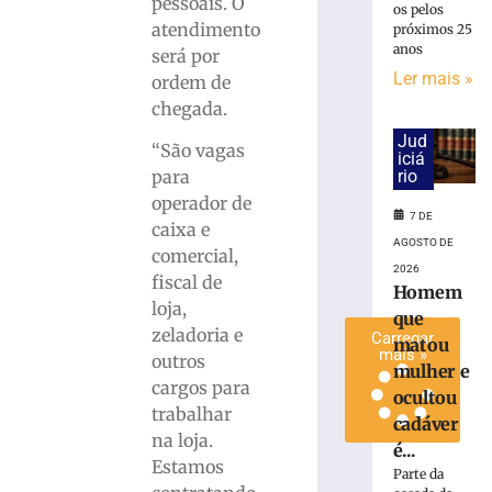
pessoais. O
os pelos
em
atendimento
próximos 25
alusão
anos
será por
ao
Ler mais »
ordem de
Dia
chegada.
dos
Pais
Jud
“São vagas
iciá
6
rio
para
de
agosto
operador de
de
7 DE
2026
caixa e
AGOSTO DE
Ler
comercial,
2026
mais
fiscal de
Homem
»
loja,
que
zeladoria e
Carregar
matou
mais »
outros
mulher e
cargos para
ocultou
trabalhar
cadáver
na loja.
é...
Estamos
Parte da