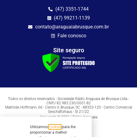
(47) 3351-1744
(47) 99211-1139
contato@araguaiabrusque.com.br
Fale conosco
Site seguro
Todos os direitos reservados - Sociedade Rádio Araguaia de Brusque Ltda -
CNPJ 82.983.230/0001-82
Mathilde Hoffmann, 66 - Centro II, Brusque, SC - 88353-120 - Centro Comercial
Geschäftshaus - Sl 21/22
Copyright © 2026 | Rádio Araguaia
Utilizamos
cookies
para lhe
proporcionar a melhor