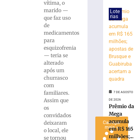
vítima, o
após
marido —
Lote
bater
rias
que faz uso
na
traseira
de
de
medicamentos
ônibus
para
durante
esquizofrenia
desembarque
— teria se
de
alterado
passageira
após um
7
de
churrasco
agosto
com
de
2026
familiares.
7 DE AGOSTO
Ler
Assim que
DE 2026
mais
Prêmio da
os
»
Mega
convidados
acumula
deixaram
Carregar
mais »
em R$ 165
o local, ele
milhões;...
se tornou