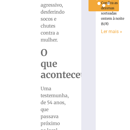
Confira as
agressivo,
dezenas
desferindo
sorteadas
socos e
ontem à noite
(6/8)
chutes
Ler mais »
contra a
mulher.
O
que
aconteceu?
Uma
testemunha,
de 54 anos,
que
passava
próximo