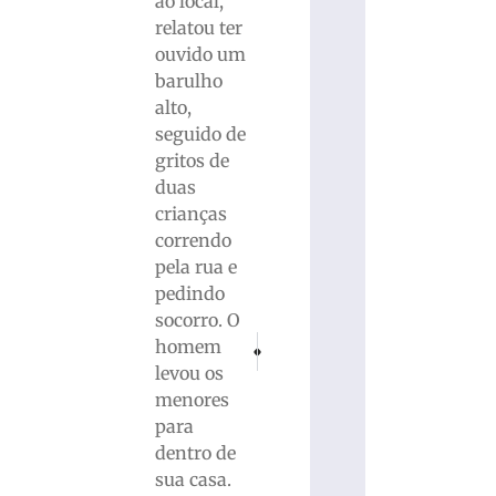
ao local,
relatou ter
ouvido um
barulho
alto,
seguido de
gritos de
duas
crianças
correndo
pela rua e
pedindo
socorro. O
PRÓXIMO
ANTERIOR
homem
Felipe Gouveia assume responsabilidade por
BOTUVERÁ: SC-486 estará interdita
levou os
menores
para
dentro de
sua casa.