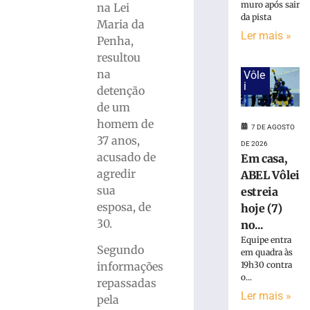
mulher
muro após sair
na Lei
suspeita
da pista
Maria da
de
Ler mais »
Penha,
tráfico
resultou
de
pessoas
na
Vôle
i
para
detenção
exploração
de um
sexual
homem de
7 DE AGOSTO
em
37 anos,
SC
DE 2026
acusado de
Em casa,
7
agredir
de
ABEL Vôlei
agosto
sua
estreia
de
2026
esposa, de
hoje (7)
Ler
30.
no...
mais
Equipe entra
Segundo
»
em quadra às
19h30 contra
informações
o...
repassadas
Motociclista
Ler mais »
pela
morre