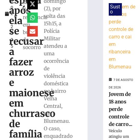
esposa
domingo
h
fica
saíram
Sust
após
o
parcialmente
(2), por
da
o
2
submerso
volta das
residência
ela
,
em
15h15, a
em
2
área
se
Polícia
busca
0
de
Militar
recusar
de
2
mangue
atendeu a
5
socorro
na
a
uma
SC-
fazer
401
ocorrência
de
7
arroz
de
violência
agosto
e
7 DE AGOSTO
de
doméstica
2026
DE 2026
maionese
no bairro
Jovem de
Ler
Velha
em
18 anos
mais
Central,
perde
»
churrasco
em
controle
Blumenau.
de
de carro...
PF
O caso,
família
Veículo
prende
enquadrado
atingiu um