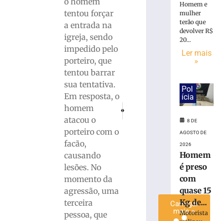
o homem
Homem e
é
tentou forçar
mulher
preso
terão que
a entrada na
com
devolver R$
igreja, sendo
quase
20...
impedido pelo
15
Ler mais
Kg
porteiro, que
»
de
tentou barrar
maconha
sua tentativa.
Pol
em
Em resposta, o
ícia
Blumenau
PRÓXIMO
ANTERIOR
homem
(SC)
Homem é assaltado e agredido por bandi
Piloto morre após avião bater e
atacou o
8 DE
8
porteiro com o
de
AGOSTO DE
agosto
facão,
2026
de
2026
Homem
causando
Ler
é preso
lesões. No
mais
com
momento da
»
quase 15
agressão, uma
Kg de...
terceira
Carregar
mais »
Motorista
pessoa, que