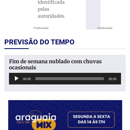
identificada
pelas
autoridades.
Publicidade
Publicidade
PREVISÃO DO TEMPO
Fim de semana nublado com chuvas
ocasionais
Tocador
00:00
00:00
de
áudio