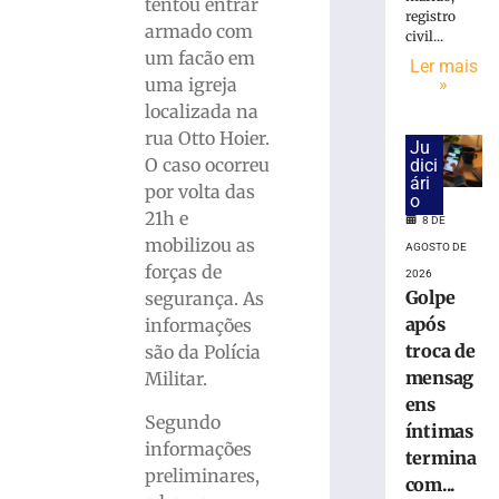
cai
tentou entrar
registro
na
armado com
civil...
pista
um facão em
Ler mais
e
uma igreja
»
é
localizada na
atropelado
rua Otto Hoier.
em
Ju
São
O caso ocorreu
dici
ári
Bento
por volta das
o
do
21h e
8 DE
Sul
mobilizou as
AGOSTO DE
(SC)
forças de
2026
8
Golpe
segurança. As
de
agosto
após
informações
de
troca de
são da Polícia
2026
mensag
Ler
Militar.
ens
mais
Segundo
íntimas
»
informações
termina
preliminares,
com...
Homem