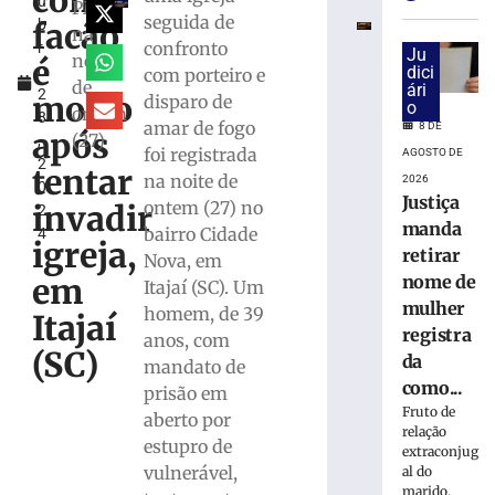
com
u
e
PM
seguida de
facão
b
exige
na
confronto
r
transferências
Ju
noite
é
o
dici
com porteiro e
bancárias
de
ári
2
após
morto
disparo de
o
ontem
8
carro
amar de fogo
8 DE
após
(27)
,
apresentar
foi registrada
AGOSTO DE
2
problemas
tentar
na noite de
2026
0
8
Justiça
ontem (27) no
invadir
2
de
manda
agosto
bairro Cidade
4
igreja,
de
retirar
Nova, em
2026
em
nome de
Itajaí (SC). Um
Ler
mulher
homem, de 39
mais
Itajaí
registra
anos, com
»
(SC)
da
mandato de
como...
prisão em
Homem
Fruto de
aberto por
tropeça
relação
estupro de
na
extraconjug
calçada,
vulnerável,
al do
marido,