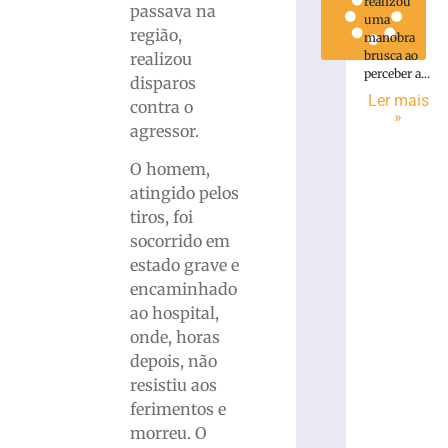
realizou
passava na
uma
região,
manobra
brusca ao
realizou
perceber a...
disparos
Ler mais
contra o
»
agressor.
O homem,
atingido pelos
tiros, foi
socorrido em
estado grave e
encaminhado
ao hospital,
onde, horas
depois, não
resistiu aos
ferimentos e
morreu. O