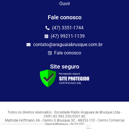
Ouvir
Fale conosco
(47) 3351-1744
(47) 99211-1139
contato@araguaiabrusque.com.br
Fale conosco
Site seguro
Todos os direitos reservados - Sociedade Rádio Araguaia de Brusque Ltda -
CNPJ 82.983.230/0001-82
Mathilde Hoffmann, 66 - Centro II, Brusque, SC - 88353-120 - Centro Comercial
Geschäftshaus - Sl 21/22