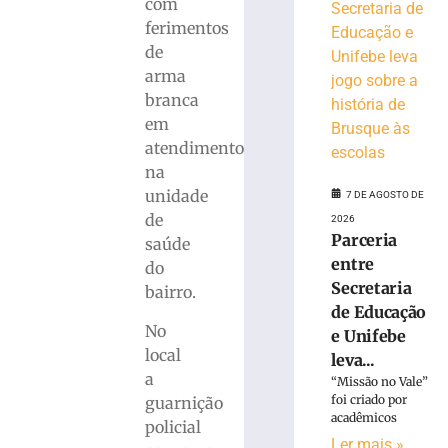
lavar
com
mobiliza
ferimentos
Bombeiros,
de
em
arma
Brusque
branca
6
em
de
agosto
atendimento
de
2026
na
Ler
unidade
7 DE AGOSTO DE
mais
de
2026
Parceria
»
saúde
entre
do
Secretaria
bairro.
Trabalhador
de Educação
terceirizado
No
e Unifebe
sofre
local
queda
leva...
a
em
“Missão no Vale”
obra
foi criado por
guarnição
acadêmicos
no
policial
Centro
Ler mais »