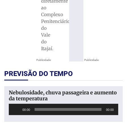
diretamente
ao
Complexo
Penitenciário
do
Vale
do
Itajaí.
Publicidade
Publicidade
PREVISÃO DO TEMPO
Nebulosidade, chuva passageira e aumento
da temperatura
Tocador
00:00
00:00
de
áudio