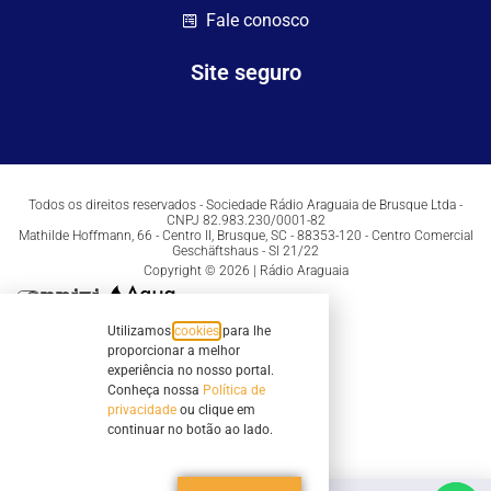
Fale conosco
Site seguro
Todos os direitos reservados - Sociedade Rádio Araguaia de Brusque Ltda -
CNPJ 82.983.230/0001-82
Mathilde Hoffmann, 66 - Centro II, Brusque, SC - 88353-120 - Centro Comercial
Geschäftshaus - Sl 21/22
Copyright © 2026 | Rádio Araguaia
Utilizamos
cookies
para lhe
proporcionar a melhor
experiência no nosso portal.
Conheça nossa
Política de
privacidade
ou clique em
continuar no botão ao lado.