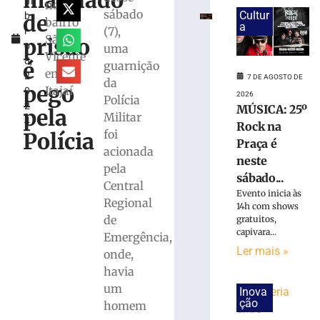
mandado
m
mobiliza
no
sábado
Cultur
de
b
GTB
bairro
a
(7),
r
no
São
prisão
o
uma
bairro
Vicente
8,
Santa
é
guarnição
em
2
Rita
7 DE AGOSTO DE
da
pego
Itajaí
0
2026
7
Polícia
2
de
MÚSICA: 25º
pela
Militar
agosto
4
Rock na
de
foi
Polícia
2026
Praça é
acionada
Ler
neste
pela
mais
sábado...
Central
»
Evento inicia às
Regional
14h com shows
de
gratuitos,
Princípio
capivara...
Emergência,
de
Ler mais »
onde,
incêndio
havia
em
um
máquina
Inova
ção
de
homem