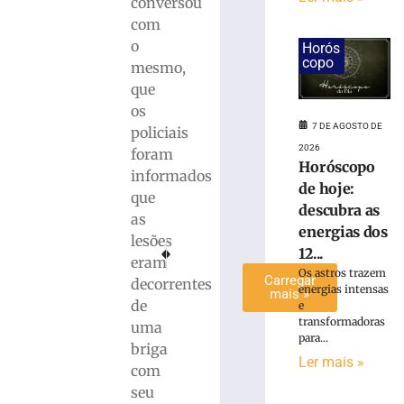
conversou
Administrativo
com
da
o
Horós
Havan
copo
mesmo,
em
que
Brusque
os
6
de
7 DE AGOSTO DE
policiais
agosto
2026
foram
de
Horóscopo
2026
informados
Ler
de hoje:
que
mais
descubra as
as
»
energias dos
lesões
PRÓXIMO
ANTERIOR
12...
eram
Homem é morto durante discussão por dívida em Co
Quatro pessoas morrem em grave acidente n
Os astros trazem
Carregar
decorrentes
energias intensas
mais »
de
e
transformadoras
uma
para...
briga
Ler mais »
com
seu