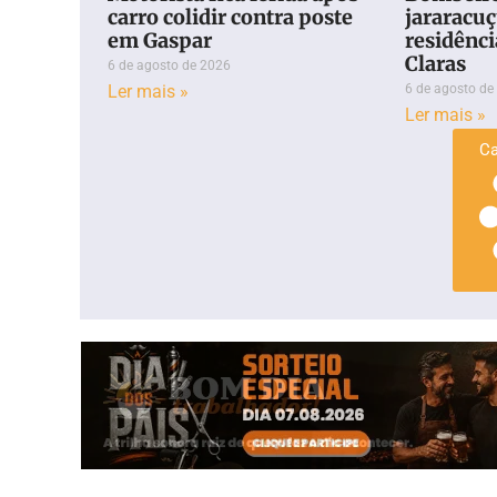
carro colidir contra poste
jararacuç
em Gaspar
residênci
Claras
6 de agosto de 2026
Ler mais »
6 de agosto de
Ler mais »
Ca