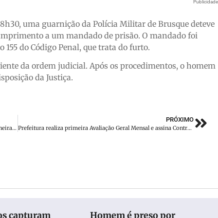
Publicidad
08h30, uma guarnição da Polícia Militar de Brusque deteve
umprimento a um mandado de prisão. O mandado foi
 155 do Código Penal, que trata do furto.
ciente da ordem judicial. Após os procedimentos, o homem
isposição da Justiça.
PRÓXIMO
Homem descumpre medida protetiva e ameaça ex-companheira: ‘Tenho um minuto para te matar’
Prefeitura realiza primeira Avaliação Geral Mensal e assina Contratos de Gestão com secretários
os capturam
Homem é preso por