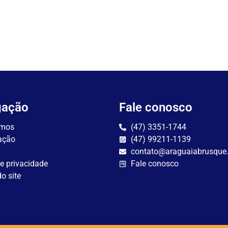
gação
Fale conosco
mos
(47) 3351-1744
ação
(47) 99211-1139
contato@araguaiabrusque
de privacidade
Fale conosco
o site