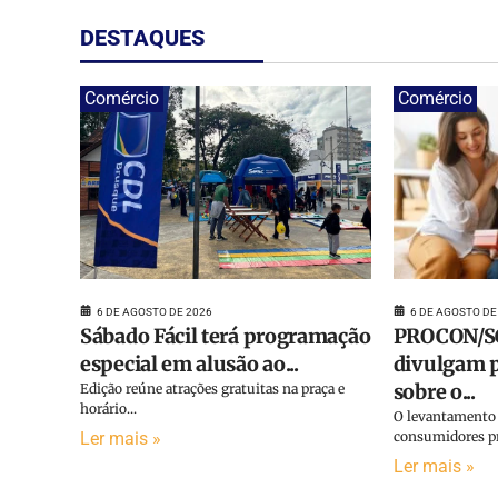
DESTAQUES
Comércio
Comércio
6 DE AGOSTO DE
6 DE AGOSTO DE 2026
PROCON/SC
Sábado Fácil terá programação
divulgam p
especial em alusão ao...
sobre o...
Edição reúne atrações gratuitas na praça e
horário...
O levantamento 
consumidores pr
Ler mais »
Ler mais »