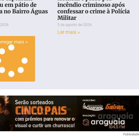
u em pátio de
incêndio criminoso após
a no Bairro Águas
confessar o crime à Polícia
Militar
 2026
5 de agosto de 2026
Ler mais »
rregar mais »
Publicidad