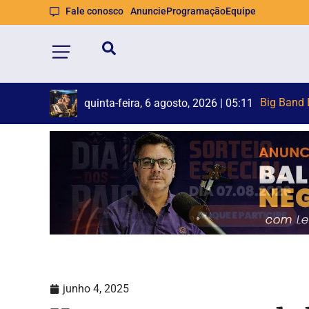
Fale conosco
Anuncie
Programação
Equipe
Bom
Represent
quinta-feira, 6 agosto, 2026 | 05:11
quinta-feira, 6 agosto, 2026 | 05:07
junho 4, 2025