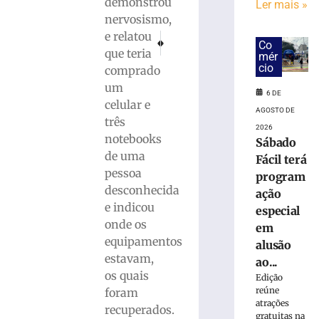
demonstrou
Ler mais »
mais
nervosismo,
»
e relatou
PRÓXIMO
ANTERIOR
Co
Mulher é esfaqueada por colega de trabalho 
Polícia Rodoviária Federal ativa rad
que teria
mér
cio
comprado
Justiça
reconhece
um
6 DE
adoção
celular e
AGOSTO DE
de
três
2026
jovem
notebooks
Sábado
de
de uma
Fácil terá
21
pessoa
anos
program
desconhecida
por
ação
casal
e indicou
especial
que
onde os
em
a
equipamentos
alusão
criou
estavam,
ao...
desde
os quais
Edição
a
reúne
foram
infância
atrações
recuperados.
em
gratuitas na