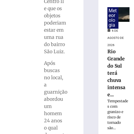
condenado
Centro II
a
e que os
Met
devolver
objetos
eor
mais
olo
poderiam
de
gia
estar em
R$
6 DE
uma rua
10
AGOSTO DE
mil
do bairro
2026
após
São Luiz.
Rio
pagamento
Grande
de
Após
do Sul
boleto
buscas
terá
fraudado
no local,
chuva
no
a
intensa
Vale
guarnição
do
e...
abordou
Itajaí
Tempestade
um
s com
6
granizo e
de
homem
agosto
risco de
24 anos
de
tornado
2026
o qual
são...
Ler