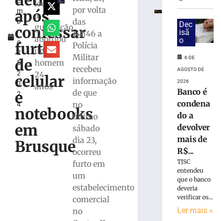
detido
e
na
local,
por volta
após
m
SC-
a
das
b
120
Dec
guarnição
confessar
r
isã
14h46 a
e
abordou
o
o
tem
furto
Polícia
um
2
cabine
Militar
6 DE
de
homem
5,
destruída
recebeu
AGOSTO DE
2
24
em
celular
informação
2026
0
Lebon
anos
Banco é
de que
e
2
Régis
condena
no
4
6
notebooks
do a
último
de
agosto
em
devolver
sábado
de
2026
mais de
dia 23,
Brusque
Ler
R$...
ocorreu
mais
TJSC
furto em
entendeu
»
um
que o banco
estabelecimento
deveria
verificar os...
comercial
Banco
é
Ler mais »
no