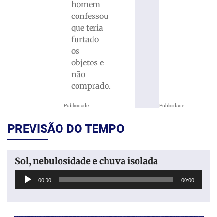
homem
confessou
que teria
furtado
os
objetos e
não
comprado.
Publicidade
Publicidade
PREVISÃO DO TEMPO
Sol, nebulosidade e chuva isolada
Tocador
00:00
00:00
de
áudio