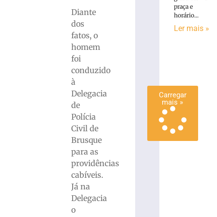
SC
praça e
Diante
horário...
6
dos
de
Ler mais »
agosto
fatos, o
de
2026
homem
Ler
foi
mais
conduzido
»
à
Delegacia
Carregar
mais »
de
Polícia
Civil de
Brusque
para as
providências
cabíveis.
Já na
Delegacia
o