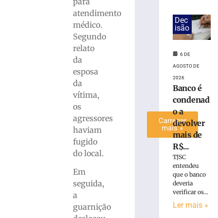
para
em
atendimento
Gaspar
Dec
médico.
isão
6
Segundo
de
agosto
relato
de
6 DE
da
2026
AGOSTO DE
Ler
esposa
2026
mais
da
Banco é
»
vítima,
condenad
os
o a
agressores
Carregar
devolver
mais »
haviam
mais de
fugido
R$...
do local.
TJSC
entendeu
Em
que o banco
seguida,
deveria
verificar os...
a
Ler mais »
guarnição