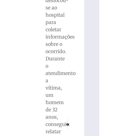
deslocou-
se ao
hospital
para
coletar
informações
sobre o
ocorrido.
Durante
o
atendimento
a
vítima,
um
homem
de 32
anos,
PRÓXIMO
ANTERIOR
conseguiu
Polícia Civil investe em ações de combate à 
Incêndio destrói mercado em Itapem
relatar