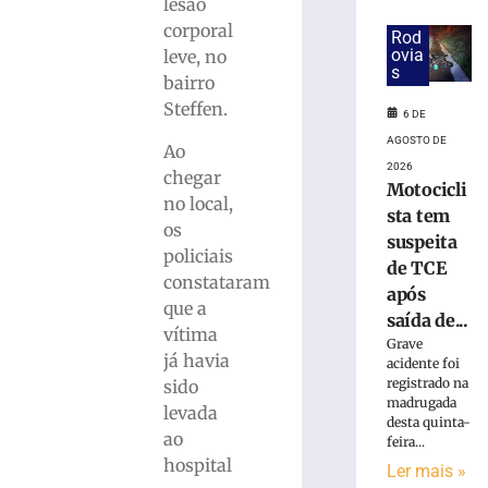
fábrica
lesão
de
corporal
Rod
Itaquaquecetub
ovia
leve, no
(SP)
s
bairro
é
Steffen.
extinto
6 DE
após
AGOSTO DE
Ao
33
2026
chegar
horas
Motocicli
no local,
6
sta tem
de
os
suspeita
agosto
policiais
de
de TCE
2026
constataram
após
Ler
que a
saída de...
mais
vítima
Grave
»
já havia
acidente foi
registrado na
sido
madrugada
levada
Automóvel
desta quinta-
capota
ao
feira...
após
hospital
Ler mais »
colisão