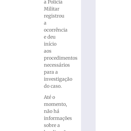
a Polícia
Militar
registrou
a
ocorrência
e deu
início
aos
procedimentos
necessários
para a
investigação
do caso.
Até o
momento,
não há
informações
sobre a