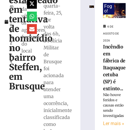
esfaqueado
e
ônibus
esposa
quarta-
Fog
em
m
invadir
da
o!
feira, 25,
b
restaurante
vítima,
tentativa
r
por
às
os
o
margens
de
volta
6 DE
agressores
2
da
das 6h,
AGOSTO DE
homicídio
fugiram
6,
BR-
a Polícia
2026
2
do
116
no
Incêndio
Militar
0
em
local
em
de
bairro
2
Papanduva
fábrica de
Brusque
4
6
Steffen,
Itaquaque
foi
de
agosto
em
cetuba
acionada
de
(SP) é
2026
para
Brusque
Ler
extinto...
atender
mais
Não houve
uma
feridos e
»
ocorrência,
causas estão
inicialmente
sendo
investigadas
classificada
Incêndio
Ler mais »
em
como