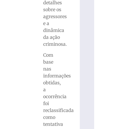
detalhes
sobre os
agressores
e a
dinâmica
da ação
criminosa.
Com
base
nas
informações
obtidas,
a
ocorrência
foi
reclassificada
como
tentativa