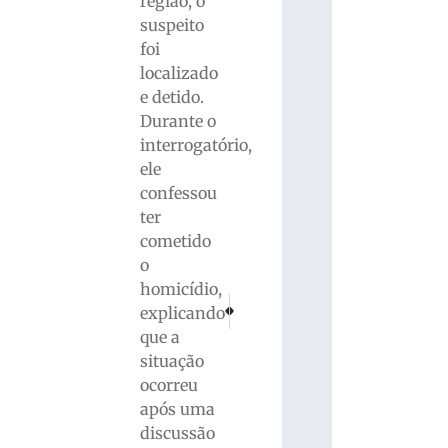
região, o
suspeito
foi
localizado
e detido.
Durante o
interrogatório,
ele
confessou
ter
cometido
o
homicídio,
PRÓXIMO
ANTERIOR
explicando
Jovem motociclista morre em acidente no ba
Motorista de carro morre em colis
que a
situação
ocorreu
após uma
discussão