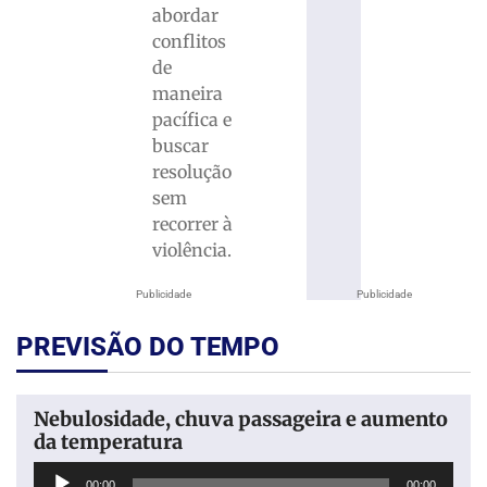
abordar
conflitos
de
maneira
pacífica e
buscar
resolução
sem
recorrer à
violência.
Publicidade
Publicidade
PREVISÃO DO TEMPO
Nebulosidade, chuva passageira e aumento
da temperatura
Tocador
00:00
00:00