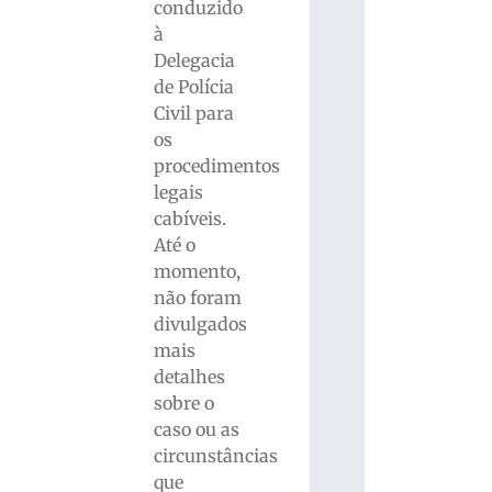
conduzido
à
Delegacia
de Polícia
Civil para
os
procedimentos
legais
cabíveis.
Até o
momento,
não foram
divulgados
mais
detalhes
sobre o
caso ou as
circunstâncias
que