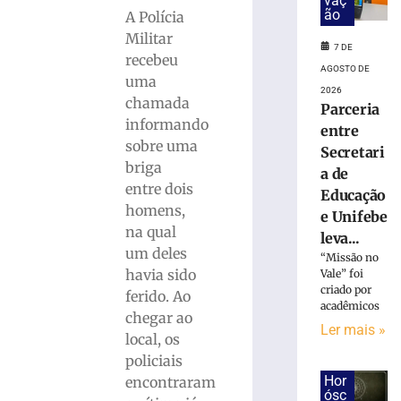
lavar
vaç
ão
A Polícia
mobiliza
Bombeiros,
Militar
7 DE
em
recebeu
AGOSTO DE
Brusque
uma
2026
6
chamada
Parceria
de
informando
agosto
entre
de
sobre uma
Secretari
2026
briga
Ler
a de
entre dois
mais
Educação
homens,
»
e Unifebe
na qual
leva...
um deles
“Missão no
Trabalhador
havia sido
Vale” foi
terceirizado
criado por
ferido. Ao
sofre
acadêmicos
chegar ao
queda
Ler mais »
local, os
em
obra
policiais
no
Hor
encontraram
ósc
Centro