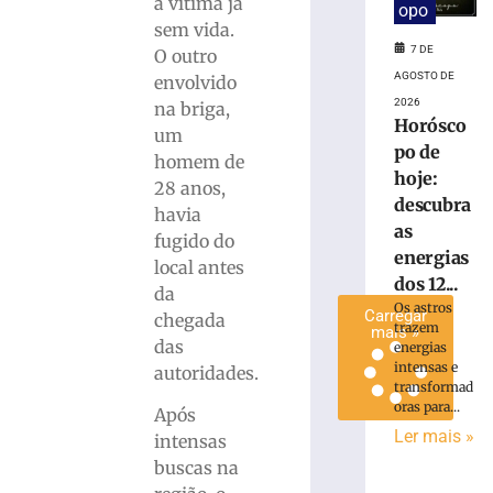
a vítima já
opo
Administrativo
sem vida.
da
7 DE
O outro
Havan
AGOSTO DE
envolvido
em
2026
na briga,
Brusque
Horósco
um
6
po de
de
homem de
agosto
hoje:
28 anos,
de
descubra
2026
havia
Ler
as
fugido do
mais
energias
local antes
»
dos 12...
da
Os astros
Carregar
chegada
trazem
mais »
das
energias
intensas e
autoridades.
transformad
oras para...
Após
Ler mais »
intensas
buscas na