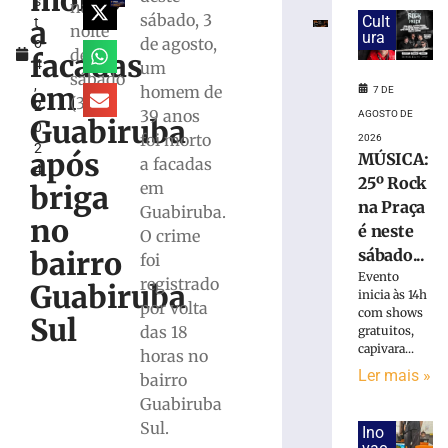
morto
s
mobiliza
na
sábado, 3
Cult
a
t
GTB
noite
ura
de agosto,
o
no
deste
facadas
4
um
bairro
sábado
,
Santa
em
homem de
7 DE
(3)
2
Rita
39 anos
AGOSTO DE
Guabiruba
0
7
foi morto
2026
2
de
após
MÚSICA:
a facadas
agosto
4
de
25º Rock
em
briga
2026
na Praça
Guabiruba.
Ler
no
é neste
O crime
mais
sábado...
bairro
foi
»
Evento
registrado
Guabiruba
inicia às 14h
por volta
com shows
Sul
Princípio
das 18
gratuitos,
de
capivara...
horas no
incêndio
Ler mais »
bairro
em
Guabiruba
máquina
de
Sul.
Ino