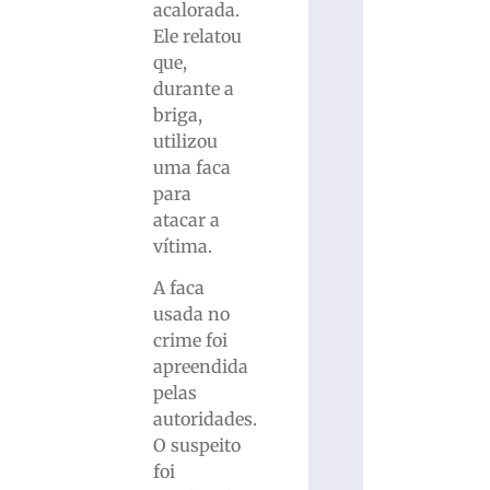
acalorada.
Ele relatou
que,
durante a
briga,
utilizou
uma faca
para
atacar a
vítima.
A faca
usada no
crime foi
apreendida
pelas
autoridades.
O suspeito
foi