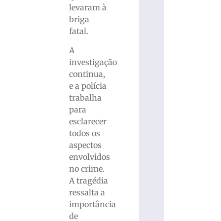
levaram à
briga
fatal.
A
investigação
continua,
e a polícia
trabalha
para
esclarecer
todos os
aspectos
envolvidos
no crime.
A tragédia
ressalta a
importância
de