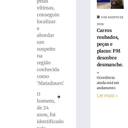
pelas
Carros
vítimas,
roubados,
conseguiu
peças
5 DE AGOSTO DE
localizar
e
2026
e
placas:
Carros
PM
abordar
roubados,
descobre
um
peças e
desmanche
suspeito
placas: PM
clandestino
na
descobre
às
região
desmanche.
margens
conhecida
da
..
como
BR-
Ocorrência
470
‘Matadouro’.
ainda está em
andamento
–
O
VÍDEO
PRÓXIMO
ANTERIOR
Ler mais »
Colégio UNIFEBE é reconhecido na categoria In
PM apreende drogas, mulher é conduzida 
homem,
5
de
de 24
agosto
anos, foi
de
2026
identificado
Ler