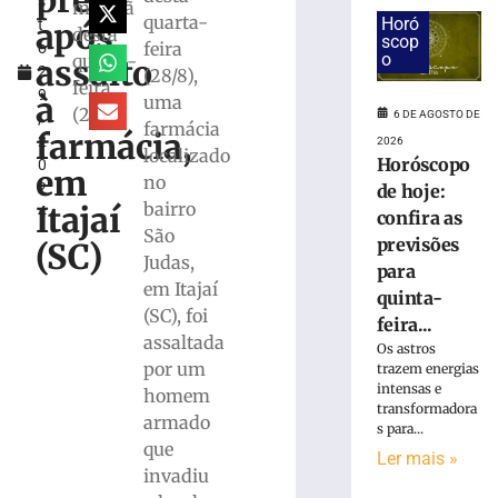
preso
s
por
manhã
quarta-
Horó
após
t
incêndio
desta
scop
feira
o
criminoso
o
quarta-
assalto
2
(28/8),
após
feira
9
confessar
à
uma
(28)
6 DE AGOSTO DE
,
o
farmácia
farmácia,
2
2026
crime
localizado
Horóscopo
0
à
em
no
2
de hoje:
Polícia
bairro
Itajaí
4
Militar
confira as
São
previsões
5
(SC)
Judas,
de
para
agosto
em Itajaí
de
quinta-
2026
(SC), foi
feira...
Ler
assaltada
Os astros
mais
por um
trazem energias
»
intensas e
homem
transformadora
armado
s para...
que
Motorista
Ler mais »
fica
invadiu