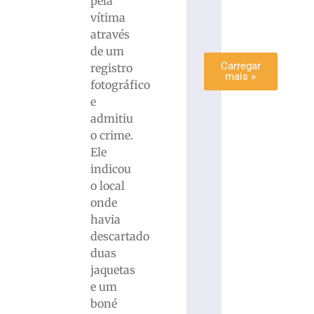
pela
mais
vítima
»
através
de um
Carregar
registro
mais »
fotográfico
e
admitiu
o crime.
Ele
indicou
o local
onde
havia
descartado
duas
jaquetas
e um
boné