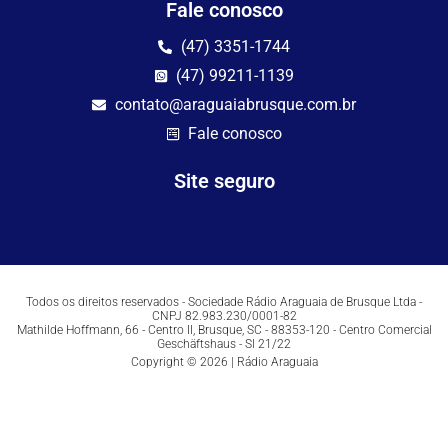
Fale conosco
(47) 3351-1744
(47) 99211-1139
contato@araguaiabrusque.com.br
Fale conosco
Site seguro
Todos os direitos reservados - Sociedade Rádio Araguaia de Brusque Ltda -
CNPJ 82.983.230/0001-82
Mathilde Hoffmann, 66 - Centro II, Brusque, SC - 88353-120 - Centro Comercial
Geschäftshaus - Sl 21/22
Copyright © 2026 | Rádio Araguaia