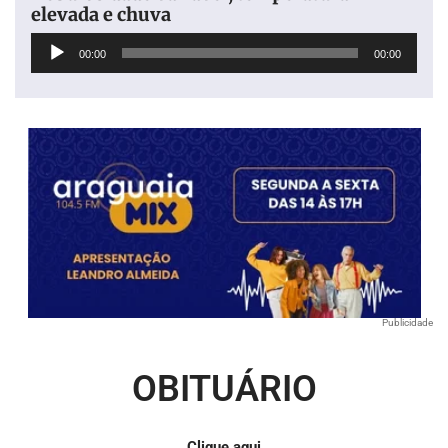
elevada e chuva
Tocador
00:00
00:00
de
áudio
Publicidade
OBITUÁRIO
Clique aqui