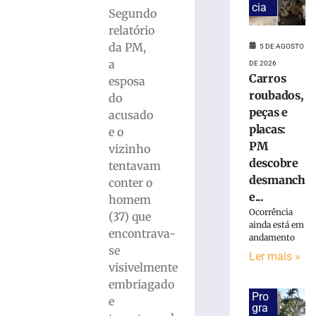
ferido
cia
Segundo
após
desviar
relatório
de
da PM,
5 DE AGOSTO
cachorro
a
DE 2026
e
Carros
esposa
colidir
roubados,
do
contra
peças e
acusado
poste
placas:
e o
no
PM
Bairro
vizinho
descobre
Águas
tentavam
Claras
desmanch
conter o
e...
5
homem
de
Ocorrência
(37) que
agosto
ainda está em
de
encontrava-
andamento
2026
se
Ler
Ler mais »
visivelmente
mais
embriagado
»
Pro
e
gra