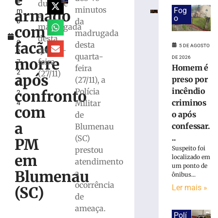
e
e
por
durante
minutos
Fog
armado
m
incêndio
a
o
da
b
criminoso
madrugada
com
r
madrugada
após
desta
o
confessar
facão
desta
5 DE AGOSTO
quarta-
2
o
quarta-
DE 2026
morre
feira
7,
crime
Homem é
feira
2
(27/11)
à
após
preso por
(27/11), a
0
Polícia
incêndio
Polícia
confronto
2
Militar
criminos
Militar
4
5
com
o após
de
de
agosto
a
confessar.
Blumenau
de
2026
..
(SC)
PM
Ler
Suspeito foi
prestou
em
localizado em
mais
atendimento
um ponto de
»
Blumenau
a
ônibus...
ocorrência
Ler mais »
(SC)
de
Motorista
fica
ameaça.
Polí