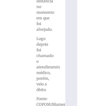
distância
no
momento
em que
foi
alvejado.
Logo
depois
foi
chamado
o
atendimento
médico,
porém,
veio a
óbito.
Fonte:
COPOM/Blumenau