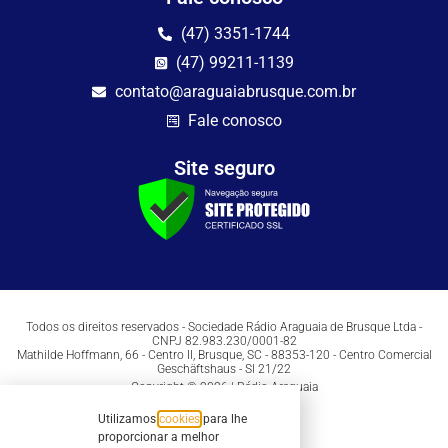
(47) 3351-1744
(47) 99211-1139
contato@araguaiabrusque.com.br
Fale conosco
Site seguro
Todos os direitos reservados - Sociedade Rádio Araguaia de Brusque Ltda -
CNPJ 82.983.230/0001-82
Mathilde Hoffmann, 66 - Centro II, Brusque, SC - 88353-120 - Centro Comercial
Geschäftshaus - Sl 21/22
Copyright © 2026 | Rádio Araguaia
Utilizamos
cookies
para lhe
proporcionar a melhor