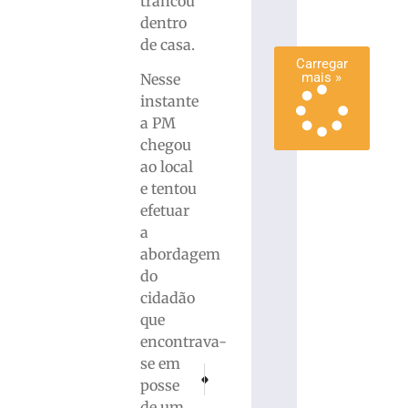
trancou
mais
dentro
»
de casa.
Carregar
mais »
Nesse
instante
a PM
chegou
ao local
e tentou
efetuar
a
abordagem
do
cidadão
que
encontrava-
se em
PRÓXIMO
ANTERIOR
posse
Prefeitura realiza ação para identificar hipe
Programa Saúde na Escola mobiliza a
de um