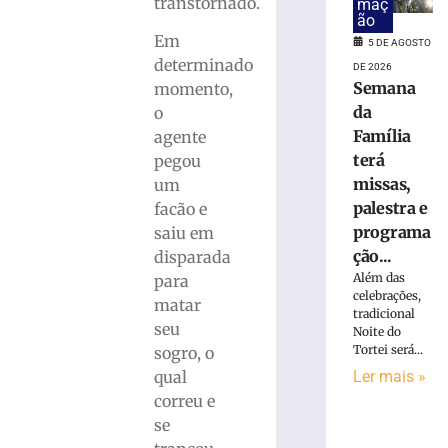
transtornado.
maç
Carros
ão
roubados,
Em
5 DE AGOSTO
peças
determinado
DE 2026
e
Semana
momento,
placas:
da
o
PM
Família
agente
descobre
terá
pegou
desmanche
missas,
clandestino
um
às
palestra e
facão e
margens
programa
saiu em
da
ção...
disparada
BR-
Além das
para
470
celebrações,
matar
–
tradicional
seu
VÍDEO
Noite do
Tortei será...
sogro, o
5
de
qual
Ler mais »
agosto
correu e
de
2026
se
Ler