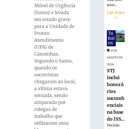
cai
anos...
Móvel de Urgência
na
pista
(Samu) e levada
Ler mais
»
e
em estado grave
é
para a Unidade de
atropelado
Pronto
Tri
em
but
Atendimento
São
os
(UPA) de
Bento
8 DE
Canoinhas.
do
AGOSTO DE
Sul
Segundo o Samu,
2026
(SC)
quando os
STJ
8
socorristas
inclui
de
chegaram ao local,
agosto
honorá
de
a vítima estava
rios
2026
sentada, sendo
Ler
sucumb
amparada por
mais
enciais
colegas de
»
na base
trabalho que
do ISS...
utilizaram uma
Decisão
Homem