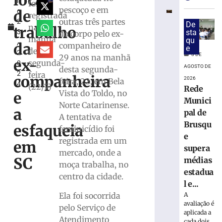
local
h
e
foi
pescoço e em
de
o
exige
registrada
outras três partes
2
transferênci
De
na
trabalho
3
sta
do corpo pelo ex-
bancárias
manhã
qu
,
após
da
companheiro de
e
desta
2
carro
8 DE
29 anos na manhã
ex-
segunda-
0
apresentar
AGOSTO DE
desta segunda-
2
feira
problemas
companheira
2026
feira, 22, em Bela
4
(22/7)
Rede
8
Vista do Toldo, no
e
de
Munici
agosto
Norte Catarinense.
a
de
pal de
A tentativa de
2026
Brusqu
esfaqueia
feminicídio foi
Ler
e
registrada em um
mais
em
supera
mercado, onde a
»
SC
médias
moça trabalha, no
estadua
centro da cidade.
Homem
l e...
tropeça
A
Ela foi socorrida
na
avaliação é
pelo Serviço de
calçada,
aplicada a
Atendimento
cada dois