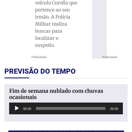
veículo Corolla que
pertence ao seu
irmão. A Polícia
Militar realiza
buscas para
localizar o
suspeito.
Publicidade
Publicidade
PREVISÃO DO TEMPO
Fim de semana nublado com chuvas
ocasionais
Tocador
00:00
00:00
de
áudio