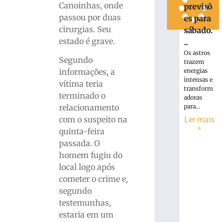
Canoinhas, onde
previsõ
passou por duas
es para
cirurgias. Seu
sábado.
estado é grave.
..
Os astros
Segundo
trazem
informações, a
energias
intensas e
vítima teria
transform
terminado o
adoras
relacionamento
para...
com o suspeito na
Ler mais
»
quinta-feira
passada. O
homem fugiu do
local logo após
cometer o crime e,
segundo
testemunhas,
estaria em um