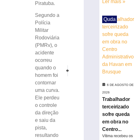
Ler mais »
em
Piratuba.
obra
no
Segundo a
Quda
Centro
Polícia
Administrativo
Militar
da
Rodoviária
Havan
(PMRv), o
em
acidente
Brusque
ocorreu
6
de
quando o
PRÓXIMO
ANTERIOR
agosto
Festa de aniversário termina em ameaça, polícia e
Quatro jovens catarinenses morrem em ac
homem foi
de
2026
contornar
6 DE AGOSTO DE
Ler
uma curva.
2026
mais
Ele perdeu
Trabalhador
»
o controle
terceirizado
da direção
sofre queda
e saiu da
Funcionária
em obra no
morre
pista,
Centro...
após
resultando
Vítima recebeu os