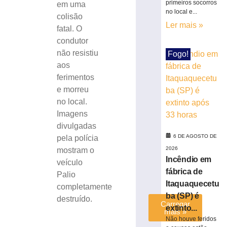
ônibus
primeiros socorros
em uma
invadir
no local e...
colisão
restaurante
Ler mais »
fatal. O
às
condutor
margens
não resistiu
da
Fogo!
BR-
aos
116
ferimentos
em
e morreu
Papanduva
no local.
6
Imagens
de
agosto
divulgadas
de
6 DE AGOSTO DE
pela polícia
2026
2026
mostram o
Ler
Incêndio em
veículo
mais
fábrica de
Palio
»
Itaquaquecetu
completamente
ba (SP) é
destruído.
Carregar
extinto...
mais »
Não houve feridos