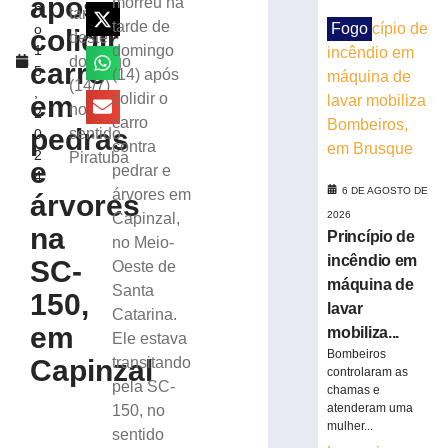
após
morreu na
h
em
tarde
tarde de
Fogo
o
colidir
máquina
deste
1
domingo
de
domingo
carro
5
(14) após
lavar
(14/7)
,
mobiliza
em
colidir o
no
2
Bombeiros,
carro
pedras
sentido
0
em
contra
2
Piratuba
Brusque
e
pedrar e
4
6
6 DE AGOSTO DE
árvores em
árvores
de
agosto
2026
Capinzal,
de
na
Princípio de
no Meio-
2026
incêndio em
SC-
Oeste de
Ler
máquina de
Santa
mais
150,
lavar
Catarina.
»
em
mobiliza...
Ele estava
Bombeiros
Capinzal
transitando
Trabalhador
controlaram as
pela SC-
terceirizado
chamas e
atenderam uma
150, no
sofre
mulher...
queda
sentido