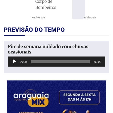
Corpo de
Bombeiros
Publicidade
Publicidade
PREVISÃO DO TEMPO
Fim de semana nublado com chuvas
ocasionais
Tocador
00:00
00:00
de
áudio