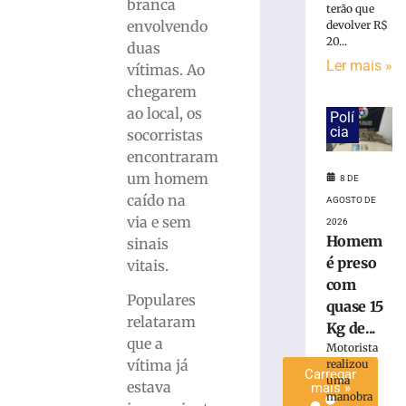
branca
terão que
é
envolvendo
devolver R$
preso
20...
duas
com
Ler mais »
vítimas. Ao
quase
15
chegarem
Kg
ao local, os
Polí
de
cia
socorristas
maconha
encontraram
em
um homem
8 DE
Blumenau
caído na
AGOSTO DE
(SC)
via e sem
2026
8
Homem
de
sinais
agosto
é preso
vitais.
de
2026
com
Populares
Ler
quase 15
relataram
mais
Kg de...
que a
»
Motorista
vítima já
realizou
Carregar
uma
estava
mais »
manobra