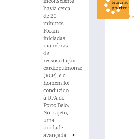
inconsciente
brusca ao
havia cerca
perceber a...
de 20
Ler mais »
minutos.
Foram
iniciadas
manobras
de
ressuscitação
cardiopulmonar
(RCP), e o
homem foi
conduzido
à UPA de
Porto Belo.
No trajeto,
uma
unidade
PRÓXIMO
ANTERIOR
avançada
Colisão envolvendo motos e carros deixa d
Horóscopo de hoje: Veja o que os a