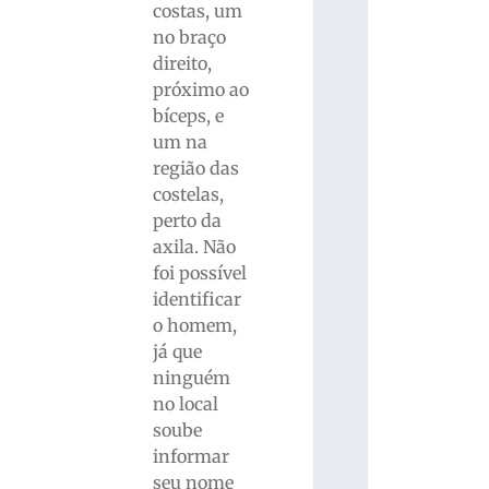
costas, um
no braço
direito,
próximo ao
bíceps, e
um na
região das
costelas,
perto da
axila. Não
foi possível
identificar
o homem,
já que
ninguém
no local
soube
informar
seu nome