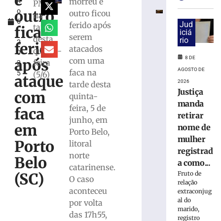
e
morreu e
h
e
PM
outro
o
exige
outro ficou
na
6
transferências
Jud
ferido após
tarde
fica
,
iciá
bancárias
serem
desta
rio
2
após
ferido
atacados
quinta-
0
carro
8 DE
com uma
após
feira
2
apresentar
AGOSTO DE
faca na
5
(5/6)
problemas
ataque
2026
tarde desta
8
Justiça
com
de
quinta-
agosto
manda
feira, 5 de
faca
de
retirar
2026
junho, em
em
nome de
Ler
Porto Belo,
mulher
mais
Porto
litoral
registrad
»
norte
Belo
a como...
catarinense.
Fruto de
(SC)
O caso
Homem
relação
tropeça
aconteceu
extraconjug
na
al do
por volta
marido,
calçada,
das 17h55,
registro