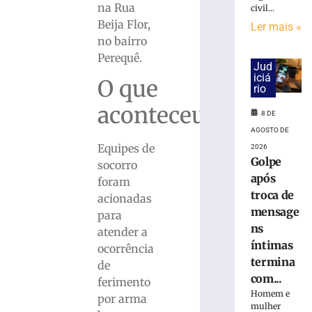
cai
na Rua
civil...
na
Beija Flor,
Ler mais »
pista
no bairro
e
Perequê.
é
Jud
atropelado
iciá
O que
em
rio
São
aconteceu?
8 DE
Bento
do
AGOSTO DE
Sul
Equipes de
2026
(SC)
Golpe
socorro
após
8
foram
de
troca de
acionadas
agosto
de
mensage
para
2026
ns
atender a
Ler
íntimas
ocorrência
mais
termina
de
»
com...
ferimento
Homem e
por arma
mulher
Homem