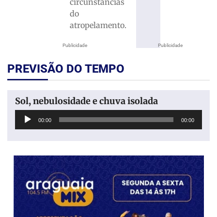
circunstâncias
do
atropelamento.
Publicidade
Publicidade
PREVISÃO DO TEMPO
Sol, nebulosidade e chuva isolada
Tocador
00:00
00:00
de
áudio