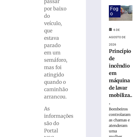
em
passar
obra
por baixo
Fog
no
o
do
Centro
veículo,
Administrativo
que
6 DE
da
estava
AGOSTO DE
Havan
em
parado
2026
Princípio
Brusque
em um
de
6
semáforo,
de
incêndio
mas foi
agosto
em
de
atingido
2026
máquina
quando o
Ler
de lavar
caminhão
mais
mobiliza..
arrancou.
»
.
As
Bombeiros
controlaram
informações
Funcionária
as chamas e
morre
são do
atenderam
após
Portal
uma
ônibus
mulher...