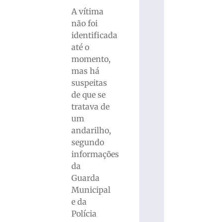
A vítima
não foi
identificada
até o
momento,
mas há
suspeitas
de que se
tratava de
um
andarilho,
segundo
informações
da
Guarda
Municipal
e da
Polícia