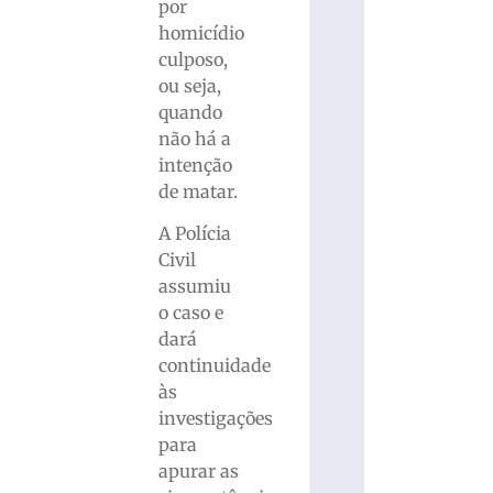
por
homicídio
culposo,
ou seja,
quando
não há a
intenção
de matar.
A Polícia
Civil
assumiu
o caso e
dará
continuidade
às
investigações
para
apurar as