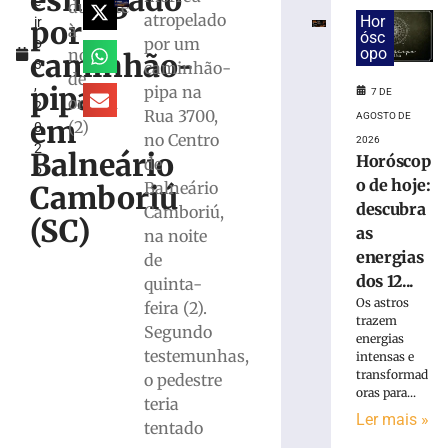
esmagado
e
em
durante
atropelado
Hor
por
ir
máquina
à
ósc
por um
o
de
opo
noite
caminhão-
3
caminhão-
lavar
de
,
mobiliza
pipa
pipa na
7 DE
ontem
2
Bombeiros,
Rua 3700,
AGOSTO DE
em
(2)
0
em
no Centro
2026
2
Brusque
Balneário
Horóscop
de
5
6
o de hoje:
Balneário
Camboriú
de
descubra
agosto
Camboriú,
(SC)
de
as
na noite
2026
energias
de
Ler
dos 12...
quinta-
mais
Os astros
feira (2).
»
trazem
Segundo
energias
testemunhas,
intensas e
Trabalhador
transformad
o pedestre
terceirizado
oras para...
teria
sofre
Ler mais »
queda
tentado