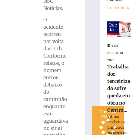
NSC
invadir
Ler mais »
Notícias.
restaurante
às
O
margens
Que
acidente
da
da
ocorreu
BR-
por volta
116
6 DE
das 22h.
em
AGOSTO DE
Papanduva
Conforme
2026
relatos, o
6
Trabalha
de
homem
agosto
dor
de
entrou
terceiriza
2026
debaixo
Ler
do sofre
do
mais
queda em
caminhão
»
obra no
enquanto
Centro...
Carregar
este
mais »
Vítima
aguardava
recebeu os
no sinal
primeiros
socorros no