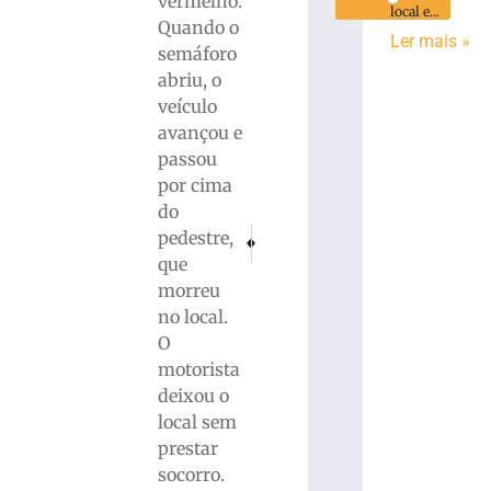
vermelho.
local e...
Quando o
Ler mais »
semáforo
abriu, o
veículo
avançou e
passou
por cima
do
PRÓXIMO
ANTERIOR
pedestre,
Família faz rifa para custear despesas com f
Residência de Criciúma (SC) é alvo 
que
morreu
no local.
O
motorista
deixou o
local sem
prestar
socorro.