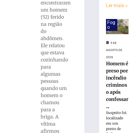
ferido
encontraram
Ler mais »
após
um homem
desviar
(52) ferido
de
Fog
na região
cachorro
o
do
e
colidir
abdômen.
contra
5 DE
Ele relatou
poste
AGOSTO DE
que estava
no
2026
cozinhando
Bairro
Homem é
para
Águas
preso por
algumas
Claras
incêndio
pessoas
5
criminos
de
quando um
agosto
o após
homem o
de
confessar
2026
chamou
...
Ler
para a
Suspeito foi
mais
briga. A
localizado
»
vítima
em um
ponto de
afirmou