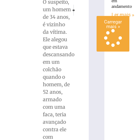
em
O suspeito,
mais
andamento
PRÓXIMO
ANTERIOR
um homem
»
Uma redenção de prata que veio à pedal
Corpo em decomposição é encontra
Ler mais »
de 34 anos,
Carregar
é vizinho
mais »
da vítima.
Ele alegou
que estava
descansando
em um
colchão
quando o
homem, de
52 anos,
armado
com uma
faca, teria
avançado
contra ele
com