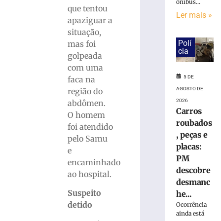
ônibus...
Carros
que tentou
Ler mais »
roubados,
apaziguar a
peças
situação,
e
Polí
mas foi
placas:
cia
golpeada
PM
com uma
descobre
5 DE
faca na
desmanche
clandestino
AGOSTO DE
região do
às
2026
abdômen.
Carros
margens
O homem
da
roubados
foi atendido
BR-
, peças e
pelo Samu
470
placas:
e
–
PM
encaminhado
VÍDEO
descobre
ao hospital.
5
desmanc
de
agosto
Suspeito
he...
de
detido
Ocorrência
2026
ainda está
Ler