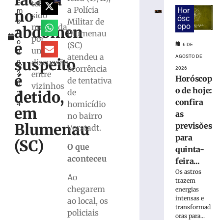
facada
e
por
teria
a Polícia
Hor
no
m
incêndio
sido
ósc
Militar de
b
criminoso
opo
motivada
abdômen
r
Blumenau
após
por
o
confessar
e
(SC)
6 DE
uma
2
o
atendeu a
AGOSTO DE
suspeito
discussão
0,
crime
ocorrência
2026
2
entre
à
é
Horóscop
de tentativa
0
Polícia
vizinhos
o de hoje:
de
detido,
2
Militar
confira
homicídio
4
5
em
as
no bairro
de
agosto
Blumenau
previsões
Vorstadt.
de
para
2026
(SC)
O que
Ler
quinta-
aconteceu
mais
feira...
»
Os astros
Ao
trazem
chegarem
energias
intensas e
Motorista
ao local, os
transformad
fica
policiais
oras para...