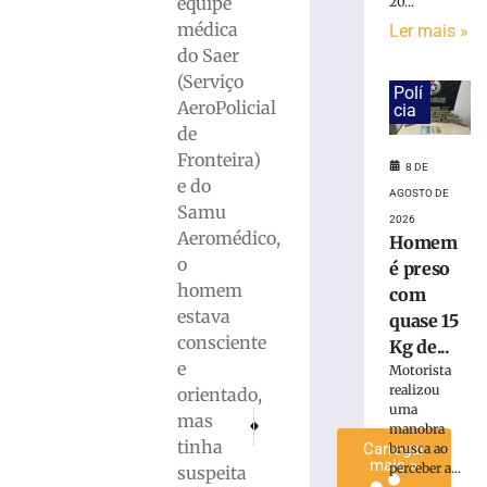
equipe
20...
é
médica
Ler mais »
preso
do Saer
com
(Serviço
quase
Polí
AeroPolicial
15
cia
Kg
de
de
Fronteira)
8 DE
maconha
e do
AGOSTO DE
em
Samu
Blumenau
2026
Aeromédico,
Homem
(SC)
o
é preso
8
homem
de
com
agosto
estava
quase 15
de
2026
consciente
Kg de...
Ler
e
Motorista
mais
realizou
orientado,
uma
»
PRÓXIMO
ANTERIOR
mas
manobra
Homem é brutalmente assassinado no Litora
Casa é consumida por fogo e deixa
tinha
Carregar
brusca ao
mais »
perceber a...
suspeita