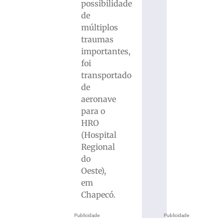
possibilidade
de
múltiplos
traumas
importantes,
foi
transportado
de
aeronave
para o
HRO
(Hospital
Regional
do
Oeste),
em
Chapecó.
Publicidade
Publicidade