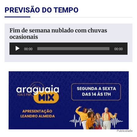
PREVISÃO DO TEMPO
Fim de semana nublado com chuvas
ocasionais
Tocador
00:00
00:00
de
áudio
Publicidade