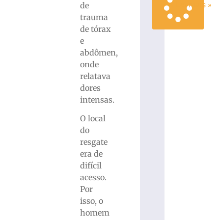
Ler mais »
de
trauma
de tórax
e
abdômen,
onde
relatava
dores
intensas.
O local
do
resgate
era de
difícil
acesso.
Por
isso, o
homem