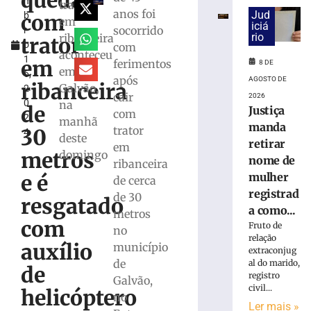
queda
m
e
trator
anos foi
Jud
com
b
exige
em
iciá
socorrido
r
transferências
rio
ribanceira
trator
o
com
bancárias
aconteceu
1
após
em
ferimentos
8 DE
em
6,
carro
após
AGOSTO DE
ribanceira
Galvão,
2
apresentar
cair
2026
0
na
problemas
de
Justiça
com
2
manhã
8
manda
trator
30
4
de
deste
retirar
agosto
em
metros
domingo
de
nome de
ribanceira
2026
mulher
e é
de cerca
Ler
registrad
de 30
mais
resgatado
a como...
metros
»
com
Fruto de
no
relação
auxílio
município
extraconjug
Homem
de
al do marido,
tropeça
de
registro
Galvão,
na
civil...
helicóptero
calçada,
no
Ler mais »