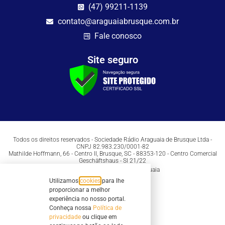
(47) 99211-1139
contato@araguaiabrusque.com.br
Fale conosco
Site seguro
Todos os direitos reservados - Sociedade Rádio Araguaia de Brusque Ltda -
CNPJ 82.983.230/0001-82
Mathilde Hoffmann, 66 - Centro II, Brusque, SC - 88353-120 - Centro Comercial
Geschäftshaus - Sl 21/22
Copyright © 2026 | Rádio Araguaia
Utilizamos
cookies
para lhe
proporcionar a melhor
experiência no nosso portal.
Conheça nossa
Política de
privacidade
ou clique em