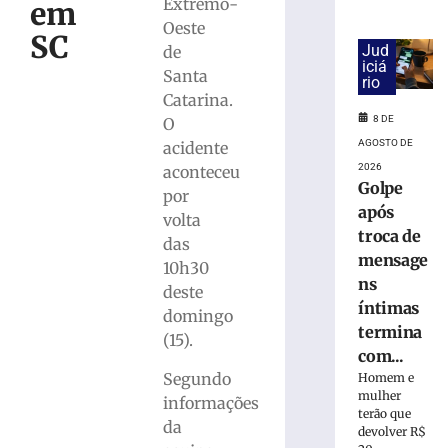
cai
Extremo-
em
na
Oeste
SC
pista
Jud
de
e
iciá
Santa
rio
é
Catarina.
atropelado
8 DE
O
em
AGOSTO DE
São
acidente
Bento
2026
aconteceu
Golpe
do
por
Sul
após
volta
(SC)
troca de
das
8
mensage
10h30
de
ns
agosto
deste
de
íntimas
domingo
2026
termina
Ler
(15).
com...
mais
Segundo
Homem e
»
mulher
informações
terão que
da
devolver R$
Homem