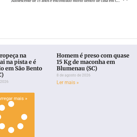
Adolescente de 15 anos é encontrado morto dentro de casa em Chapecó
ropeça na
Homem é preso com quase
ai na pista e é
15 Kg de maconha em
do em São Bento
Blumenau (SC)
C)
8 de agosto de 2026
 2026
Ler mais »
rregar mais »