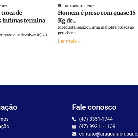
 2026
8 DE AGOSTO DE 2026
 troca de
Homem é preso com quase 15
 íntimas termina
Kg de...
Motorista realizou uma manobra brusca ao
perceber a...
terão que devolver R$ 20...
Ler mais »
gação
Fale conosco
mos
(47) 3351-1744
ação
(47) 99211-1139
contato@araguaiabrusque