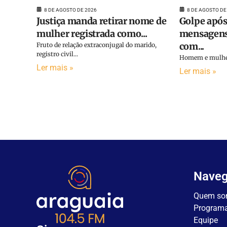
8 DE AGOSTO DE 2026
8 DE AGOSTO DE
Justiça manda retirar nome de
Golpe após
mulher registrada como...
mensagens
com...
Fruto de relação extraconjugal do marido,
registro civil...
Homem e mulher 
Ler mais »
Ler mais »
Nave
Quem so
Program
Equipe