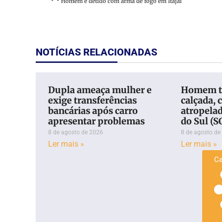
Homem é detido com arma de fogo em Itajaí
NOTÍCIAS RELACIONADAS
Dupla ameaça mulher e
Homem t
exige transferências
calçada, c
bancárias após carro
atropela
apresentar problemas
do Sul (S
8 de agosto de 2026
8 de agosto de
Ler mais »
Ler mais »
Ca