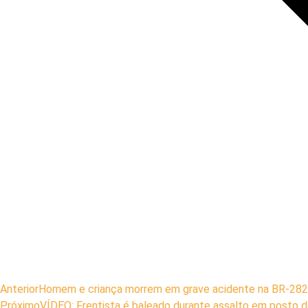
Anterior
Homem e criança morrem em grave acidente na BR-282
Próximo
VÍDEO: Frentista é baleado durante assalto em posto 