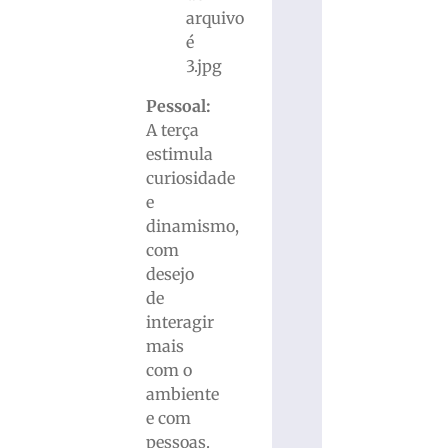
Pessoal:
A terça
estimula
curiosidade
e
dinamismo,
com
desejo
de
interagir
mais
com o
ambiente
e com
pessoas.