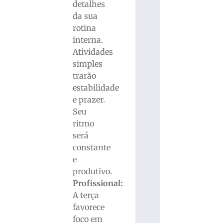
detalhes
da sua
rotina
interna.
Atividades
simples
trarão
estabilidade
e prazer.
Seu
ritmo
será
constante
e
produtivo.
Profissional:
A terça
favorece
foco em