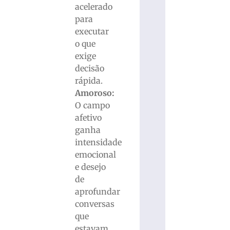
acelerado
para
executar
o que
exige
decisão
rápida.
Amoroso:
O campo
afetivo
ganha
intensidade
emocional
e desejo
de
aprofundar
conversas
que
estavam