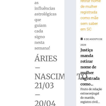
para
as
monitorar
influências
desinformação
astrológicas
e
que
IA
guiam
nas
cada
eleições
signo
8
8 DE AGOSTO DE
de
nesta
agosto
2026
semana!
de
Justiça
2026
manda
ÁRIES
Ler
retirar
mais
–
nome de
»
mulher
NASCIMENTO
registrada
TRE-
21/03
como...
SC
Fruto de relação
realiza
–
extraconjugal
distribuição
do marido,
20/04
de
registro civil...