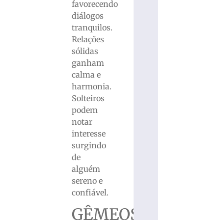
favorecendo
diálogos
tranquilos.
Relações
sólidas
ganham
calma e
harmonia.
Solteiros
podem
notar
interesse
surgindo
de
alguém
sereno e
confiável.
GÊMEOS