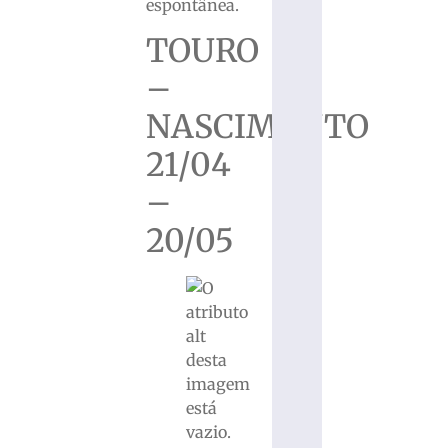
espontânea.
TOURO
–
NASCIMENTO
21/04
–
20/05