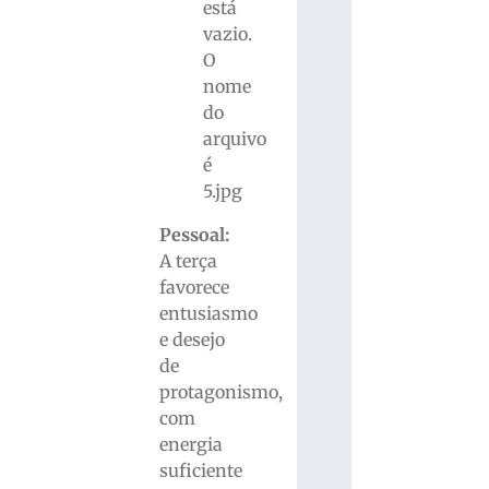
Pessoal:
A terça
favorece
entusiasmo
e desejo
de
protagonismo,
com
energia
suficiente