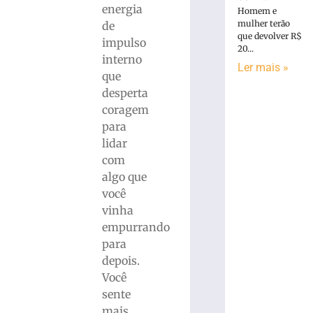
energia
Homem e
mulher terão
de
que devolver R$
impulso
20...
interno
Ler mais »
que
desperta
coragem
para
lidar
com
algo que
você
vinha
empurrando
para
depois.
Você
sente
mais