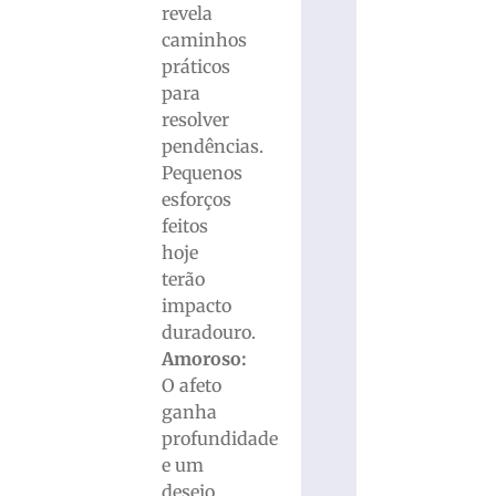
revela
caminhos
práticos
para
resolver
pendências.
Pequenos
esforços
feitos
hoje
terão
impacto
duradouro.
Amoroso:
O afeto
ganha
profundidade
e um
desejo