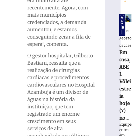
era muito alta até
»
recentemente. Agora, com
mais municípios
V
credenciados, a demanda
ô
le
aumentou, e estamos
i
7 DE
conseguindo zerar a fila de
AGOSTO
espera”, comenta.
DE 2026
Em
O gestor hospitalar, Gilberto
casa,
Bastiani, ressalta que a
ABE
realização de cirurgias
L
cardíacas e procedimentos
Vôlei
cardiovasculares no Hospital
estre
Azambuja é um divisor de
ia
águas na história da
hoje
instituição, que tem
(7)
registrado um enorme
no...
crescimento em seus
Equipe
serviços de alta
entra
complexidade nos últimos
em