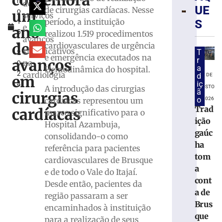
comemora
h
CERVEJA
de
UE
de cirurgias cardíacas. Nesse
um
o
Médico
serviços
período, a instituição
1
S
fala
e
ano
5
realizou 1.519 procedimentos
sobre
avanços
,
consum
de
cardiovasculares de urgência
significativos
T
2
modera
e emergência executados na
r
avanços
na
0
7
a
Hemodinâmica do hospital.
2
cardiologia
de
d
7 DE
em
agosto
iç
4
A introdução das cirurgias
AGOSTO
de
ã
cirurgias
2026
o
cardíacas representou um
DE 2026
Ler
Trad
cardíacas
marco significativo para o
mais
ição
Hospital Azambuja,
»
gaúc
consolidando-o como
ha
referência para pacientes
tom
Hospita
cardiovasculares de Brusque
a
atualiza
e de todo o Vale do Itajaí.
cont
estado
Desde então, pacientes da
de
a de
região passaram a ser
saúde
Brus
encaminhados à instituição
de
que
para a realização de seus