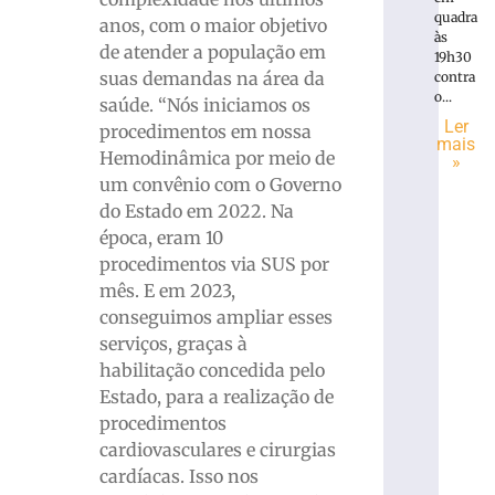
quadra
anos, com o maior objetivo
às
de atender a população em
19h30
suas demandas na área da
contra
o...
saúde. “Nós iniciamos os
Ler
procedimentos em nossa
mais
Hemodinâmica por meio de
»
um convênio com o Governo
do Estado em 2022. Na
época, eram 10
procedimentos via SUS por
mês. E em 2023,
conseguimos ampliar esses
serviços, graças à
habilitação concedida pelo
Estado, para a realização de
procedimentos
cardiovasculares e cirurgias
cardíacas. Isso nos