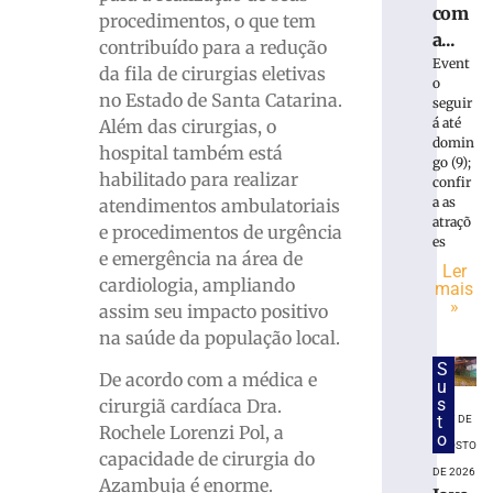
trabalh
com
procedimentos, o que tem
ferido
a...
durante
contribuído para a redução
Event
montag
da fila de cirurgias eletivas
o
de
no Estado de Santa Catarina.
seguir
estrutur
á até
Além das cirurgias, o
em
domin
hospital também está
Brusque
go (9);
habilitado para realizar
confir
4
a as
atendimentos ambulatoriais
de
atraçõ
agosto
e procedimentos de urgência
de
es
2026
e emergência na área de
Ler
Ler
cardiologia, ampliando
mais
»
mais
assim seu impacto positivo
»
na saúde da população local.
S
De acordo com a médica e
u
Municíp
s
cirurgiã cardíaca Dra.
do
t
7 DE
Rochele Lorenzi Pol, a
o
litoral
AGOSTO
capacidade de cirurgia do
indeniz
DE 2026
Azambuja é enorme.
jovem