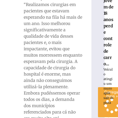
Jove
que
“Realizamos cirurgias em
m de
perdeu
pacientes que estavam
18
testícul
esperando na fila há mais de
anos
por
um ano. Isso melhorou
perd
atraso
significativamente a
no
e
qualidade de vida desses
diagnóst
cont
pacientes e, o mais
médico
role
impactante, evitou que
4
de
de
muitos morressem enquanto
carr
agosto
esperavam pela cirurgia. A
de
o...
2026
capacidade de cirurgia do
Veícul
Ler
hospital é enorme, mas
o
mais
atingi
ainda não conseguimos
»
u um
utilizá-la plenamente.
muro
Carrega
Embora pudéssemos operar
após
mais »
sair da
todos os dias, a demanda
pista
dos municípios
Ler
referenciados para cá não
mais