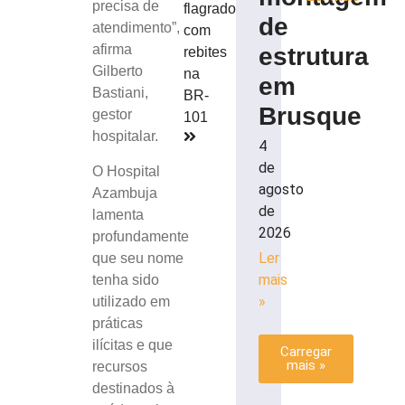
precisa de
flagrado
de
atendimento”,
com
afirma
estrutura
rebites
Gilberto
na
em
Bastiani,
BR-
Brusque
gestor
101
hospitalar.
4
de
O Hospital
agosto
Azambuja
de
lamenta
2026
profundamente
Ler
que seu nome
mais
tenha sido
»
utilizado em
práticas
ilícitas e que
Carregar
mais »
recursos
destinados à