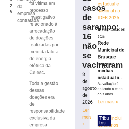
foi vítima em
2
casos
da
processo
5
empresa
de
investigativo
contratada
relacionado à
sarampo;
8 DE AGOSTO DE
arrecadação
16
2026
de doações
Rede
não
realizadas por
Municipal de
meio da fatura
se
Brusque
de energia
vacinaram
supera
elétrica da
médias
Celesc.
8
estadual e...
de
Toda a gestão
A avaliação é
agosto
aplicada a cada
dessas
dois anos...
de
doações era
Ler mais »
2026
de
Ler
responsabilidade
mais
Tribu
exclusiva da
tos
»
empresa