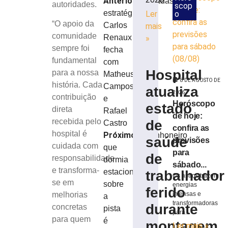
Anterior
Chegadas
autoridades.
scop
estratégicas:
Ler
o
“O apoio da
Carlos
mais
comunidade
Renaux
»
sempre foi
fecha
fundamental
com
Hospital
para a nossa
Matheus
8 DE AGOSTO DE
história. Cada
Campos
atualiza
2026
contribuição
e
Horóscopo
estado
direta
Rafael
de hoje:
recebida pelo
de
Castro
confira as
hospital é
Próximo
Caminhoneiro
saúde
previsões
cuidada com
que
para
de
responsabilidade
dormia
sábado...
e transforma-
estacionado
trabalhador
Os astros trazem
se em
sobre
energias
ferido
intensas e
melhorias
a
transformadoras
durante
concretas
pista
para...
para quem
é
montagem
Ler mais »