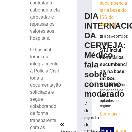
contratada,
cabendo a ela
DIA
arrecadar e
INTERNACI
repassar os
valores aos
DA
8 DE AGOSTO DE
hospitais.
CERVEJA:
2026
O hospital
STJ inclui
Médico
forneceu
honorários
fala
integralmente
sucumbenci
à Polícia Civil
ais na base
sobre
toda a
do ISS...
consumo
documentação
Decisão alcança
sociedades de
moderado
solicitada e
advocacia
segue
optantes pelo
7
colaborando
regime...
de
de forma
Ler mais »
agosto
transparente
de
com as
Horó
2026