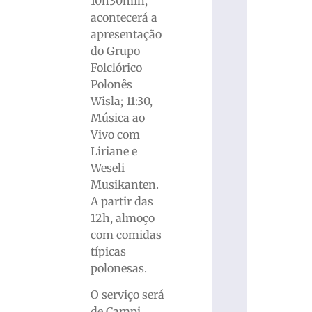
10h30min,
acontecerá a
apresentação
do Grupo
Folclórico
Polonês
Wisla; 11:30,
Música ao
Vivo com
Liriane e
Weseli
Musikanten.
A partir das
12h, almoço
com comidas
típicas
polonesas.
O serviço será
de Campi