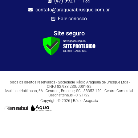
(47) 99211-1139
contato@araguaiabrusque.com.br
Fale conosco
Site seguro
Todos os direitos reservados - Sociedade Rádio Araguaia de Brusque Ltda -
CNPJ 82.983.230/0001-82
Mathilde Hoffmann, 66 - Centro II, Brusque, SC - 88353-120 - Centro Comercial
Geschäftshaus - Sl 21/22
Copyright © 2026 | Rádio Araguaia