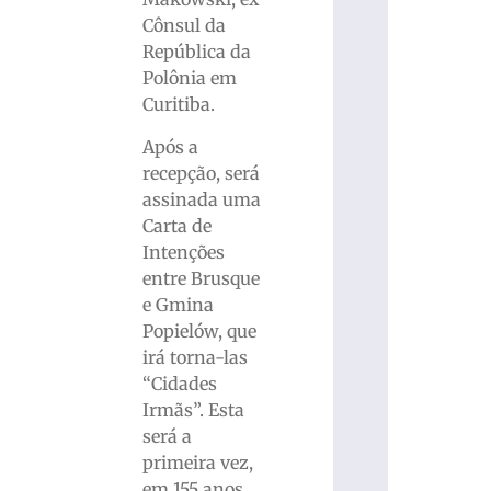
Cônsul da
República da
Polônia em
Curitiba.
Após a
recepção, será
assinada uma
Carta de
Intenções
entre Brusque
e Gmina
Popielów, que
irá torna-las
“Cidades
Irmãs”. Esta
será a
primeira vez,
em 155 anos