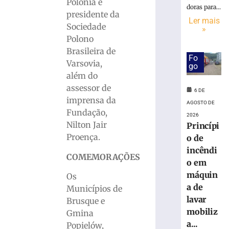
programação
Polônia e
doras para...
especial
presidente da
Ler mais
para
Sociedade
»
celebrar
Polono
seus
Brasileira de
61
Fo
Varsovia,
anos
go
de
além do
história
assessor de
6 DE
6
imprensa da
AGOSTO DE
de
Fundação,
agosto
2026
de
Nilton Jair
Princípi
2026
Proença.
o de
Ler
incêndi
mais
COMEMORAÇÕES
o em
»
máquin
Os
a de
Municípios de
BRUSQUE:
lavar
Brusque e
Estão
mobiliz
Gmina
abertas
a...
Popielów,
as