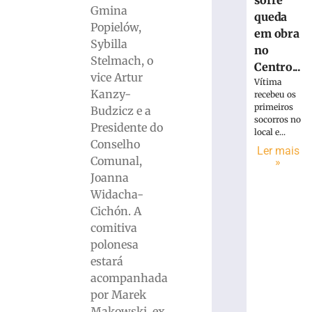
sofre
Gmina
queda
Popielów,
em obra
Sybilla
no
Stelmach, o
Centro...
vice Artur
Vítima
Kanzy-
recebeu os
primeiros
Budzicz e a
socorros no
Presidente do
local e...
Conselho
Ler mais
Comunal,
»
Joanna
Widacha-
Cichón. A
comitiva
polonesa
estará
acompanhada
por Marek
Makowski, ex