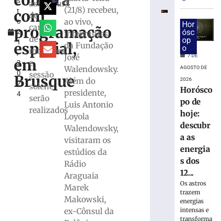
contará
s
descubra
assinatura
(21/8) recebeu,
com
t
as
de
ao vivo,
o
energias
Hor
carta
programação
2
ósc
integrantes
dos
de
op
1
12
especial,
da Fundação
o
intenções
,
signos
José
7 DE
em
e
2
para
Walendowsky.
AGOSTO DE
0
sessão
sexta-
Brusque
Além do
2026
2
feira,
solene
Horósco
presidente,
4
07/08
serão
po de
Luis Antonio
7
realizados
hoje:
Loyola
de
agosto
descubr
Walendowsky,
de
a as
2026
visitaram os
energia
Ler
estúdios da
s dos
mais
Rádio
12...
»
Araguaia
Os astros
Marek
trazem
Makowski,
Samae
energias
prepara
intensas e
ex-Cônsul da
transforma