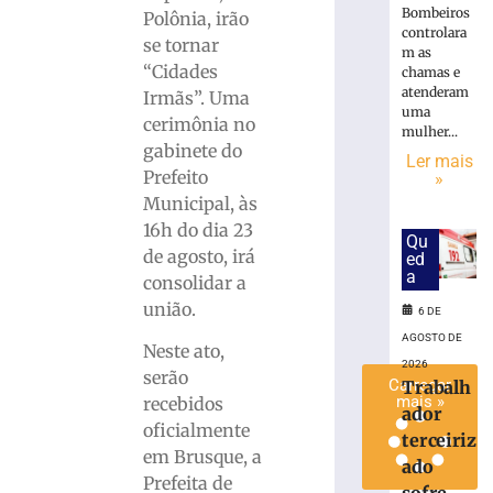
Bombeiros
inscrições
Polônia, irão
controlara
para
se tornar
m as
o
“Cidades
chamas e
desfile
atenderam
Irmãs”. Uma
do
uma
cerimônia no
7
mulher...
gabinete do
de
Ler mais
Prefeito
»
setembro
Municipal, às
6
de
16h do dia 23
Qu
agosto
de agosto, irá
de
ed
2026
a
consolidar a
Ler
união.
6 DE
mais
AGOSTO DE
»
Neste ato,
2026
serão
Carregar
Trabalh
mais »
recebidos
ador
oficialmente
terceiriz
em Brusque, a
ado
Prefeita de