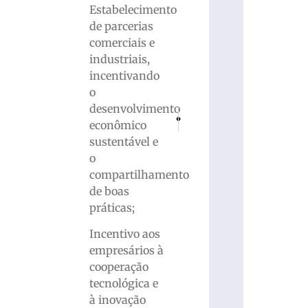
Estabelecimento
de parcerias
comerciais e
industriais,
incentivando
o
desenvolvimento
PRÓXIMO
ANTERIOR
econômico
Dois homens são mortos a tiros em Itaj
Justiça Eleitoral começa análi
sustentável e
o
compartilhamento
de boas
práticas;
Incentivo aos
empresários à
cooperação
tecnológica e
à inovação