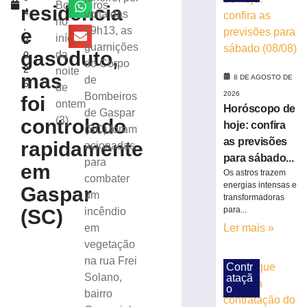
resgatam
Bombeiros
residência
4
volta das
dois
no
,
cães
e
19h13, as
início
2
em
guarnições
gasoduto,
da
0
Gaspar
do Corpo
2
noite
7
mas
8 DE AGOSTO DE
de
5
de
de
agosto
2026
Bombeiros
foi
ontem
de
Horóscopo de
de Gaspar
2026
(3)
controlado
hoje: confira
(SC) foram
Ler
as previsões
rapidamente
acionadas
mais
para sábado...
para
»
em
Os astros trazem
combater
energias intensas e
Gaspar
um
transformadoras
Duas
para...
(SC)
incêndio
pessoas
em
Ler mais »
são
vegetação
detidas
por
na rua Frei
Contr
suspeita
Solano,
ataçã
de
o
bairro
tráfico