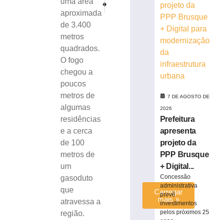
PRÓXIMO
ANTERIOR
uma área
condenado
Procurado por roubo no Amazonas é detido em barreira 
Chuvas de meteoro e eclipses: confira o c
aproximada
a
de 3.400
15
anos
metros
de
quadrados.
prisão
O fogo
em
chegou a
Içara
poucos
(SC)
metros de
7 DE AGOSTO DE
7
algumas
de
2026
agosto
Prefeitura
residências
de
2026
apresenta
e a cerca
Ler
projeto da
de 100
mais
PPP Brusque
metros de
»
+ Digital...
um
Concessão
gasoduto
administrativa
que
Carregar
prevê
mais »
atravessa a
investimentos
pelos próximos 25
região.