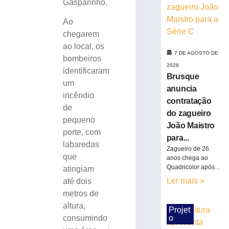
Gasparinho.
de
drogas
Ao
em
chegarem
Brusque
ao local, os
7
7 DE AGOSTO DE
bombeiros
de
2026
agosto
identificaram
de
Brusque
um
2026
anuncia
Ler
incêndio
contratação
mais
de
do zagueiro
»
pequeno
João Maistro
porte, com
para...
labaredas
Homem
Zagueiro de 26
que
anos chega ao
que
Quadricolor após...
atingiam
matou
mulher
Ler mais »
até dois
e
metros de
ocultou
altura,
Projet
cadáver
o
consumindo
é